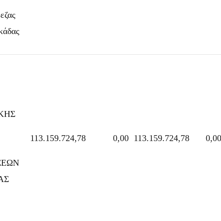
εζας
κάδας
ΚΗΣ
113.159.724,78
0,00
113.159.724,78
0,0
ΣΕΩΝ
ΑΣ