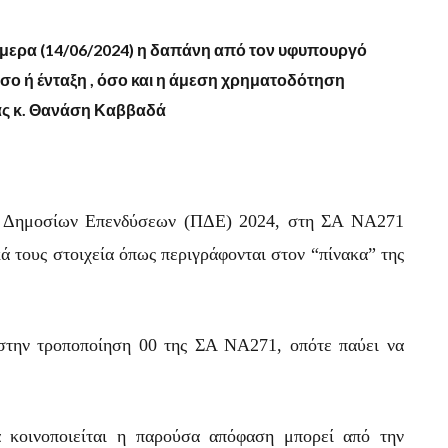
ήμερα (14/06/2024) η δαπάνη από τον υφυπουργό
σο ή ένταξη , όσο και η άμεση χρηματοδότηση
ας κ. Θανάση Καββαδά
α Δημοσίων Επενδύσεων (ΠΔΕ) 2024, στη ΣΑ ΝΑ271
ά τους στοιχεία όπως περιγράφονται στον “πίνακα” της
 στην τροποποίηση 00 της ΣΑ ΝΑ271, οπότε παύει να
 κοινοποιείται η παρούσα απόφαση μπορεί από την