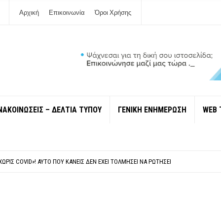
Αρχική
Επικοινωνία
Όροι Χρήσης
ΝΑΚΟΙΝΩΣΕΙΣ – ΔΕΛΤΙΑ ΤΥΠΟΥ
ΓΕΝΙΚΗ ΕΝΗΜΕΡΩΣΗ
WEB 
 ΙΔΙΟΚΤΉΤΕΣ ΤΟΥΡΙΣΤΙΚΏΝ ΣΚΑΦΏΝ.
ΤΑΘΜΌ ΠΤΟΛΕΜΑΪ́ΔΑ 5 ΚΑΙ ΤΗΝ ΕΝΕΡΓΕΙΑΚΉ ΑΣΦΆΛΕΙΑ ΤΗΣ ΧΏΡΑΣ
ΧΩΡΊΣ COVID»! ΑΥΤΌ ΠΟΥ ΚΑΝΕΊΣ ΔΕΝ ΈΧΕΙ ΤΟΛΜΉΣΕΙ ΝΑ ΡΩΤΉΣΕΙ
Ν ΣΤΗ ΛΕΥΚΆΔΑ
ΠΟΛΙΤΙΣΜΟΎ ΜΕΓΑΝΗΣΊΟΥ Κ . ΕΥΑΓΓΕΛΊΑ ΜΕΛΆ. Η ΕΠΙΣΤΟΛΉ ΤΗΣ ΠΑΡΑΊΤΗΣΗΣ
 ΙΔΙΟΚΤΉΤΕΣ ΤΟΥΡΙΣΤΙΚΏΝ ΣΚΑΦΏΝ.
ΤΑΘΜΌ ΠΤΟΛΕΜΑΪ́ΔΑ 5 ΚΑΙ ΤΗΝ ΕΝΕΡΓΕΙΑΚΉ ΑΣΦΆΛΕΙΑ ΤΗΣ ΧΏΡΑΣ