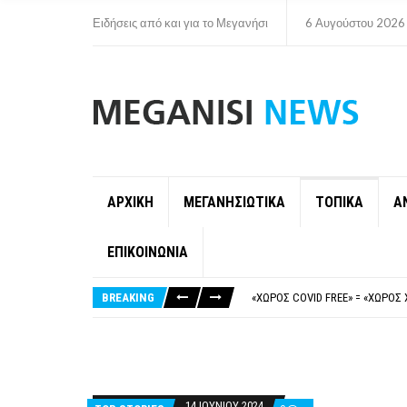
Ειδήσεις από και για το Μεγανήσι
6 Αυγούστου 2026
ΑΡΧΙΚΗ
ΜΕΓΑΝΗΣΙΩΤΙΚΑ
ΤΟΠΙΚΑ
Α
ΕΠΙΚΟΙΝΩΝΙΑ
ΝΥΔΡΊ:ΠΙΆΣΤΗΚΑΝ ΣΤΟ ΞΎΛΟ ΟΙ
FAKE NEWS ΓΙΑ ΤΟ ΛΙΓΝΙΤΙΚΌ Σ
BREAKING
«ΧΏΡΟΣ COVID FREE» = «ΧΏΡΟΣ 
ΠΕΡΊ ΑΝΑΣΤΟΛΉΣ ΝΗΠΙΑΓΩΓΕΊΩ
ΠΑΡΑΙΤΉΘΗΚΕ Η ΑΝΤΙΔΉΜΑΡΧΟΣ 
ΝΥΔΡΊ:ΠΙΆΣΤΗΚΑΝ ΣΤΟ ΞΎΛΟ ΟΙ
FAKE NEWS ΓΙΑ ΤΟ ΛΙΓΝΙΤΙΚΌ Σ
14 ΙΟΥΝΊΟΥ 2024