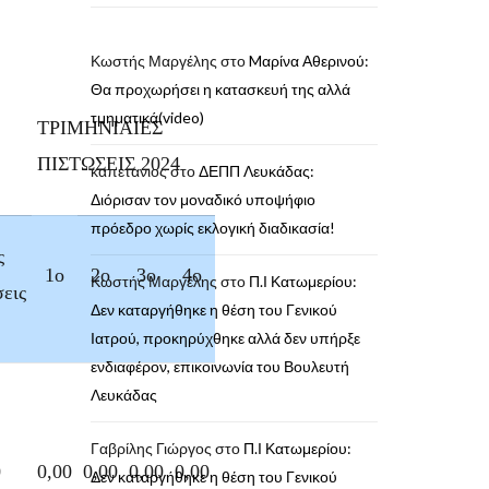
Κωστής Μαργέλης
στο
Mαρίνα Αθερινού:
Θα προχωρήσει η κατασκευή της αλλά
τμηματικά(video)
ΤΡΙΜΗΝΙΑΙΕΣ
ΠΙΣΤΩΣΕΙΣ 2024
καπετανιος
στο
ΔΕΠΠ Λευκάδας:
Διόρισαν τον μοναδικό υποψήφιο
πρόεδρο χωρίς εκλογική διαδικασία!
ς
1ο
2ο
3ο
4ο
Κωστής Μαργέλης
στο
Π.Ι Κατωμερίου:
εις
Δεν καταργήθηκε η θέση του Γενικού
Ιατρού, προκηρύχθηκε αλλά δεν υπήρξε
ενδιαφέρον, επικοινωνία του Βουλευτή
Λευκάδας
Γαβρίλης Γιώργος
στο
Π.Ι Κατωμερίου:
0
0,00
0,00
0,00
0,00
Δεν καταργήθηκε η θέση του Γενικού