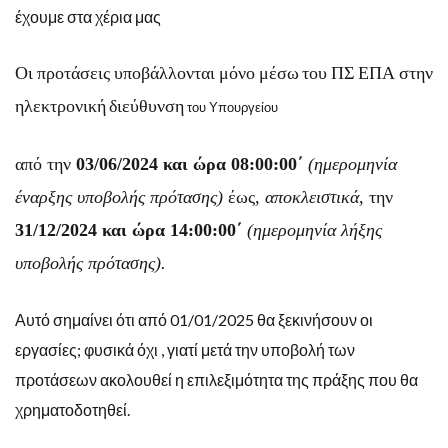
έχουμε στα χέρια μας
Οι
προτάσεις
υποβάλλονται
μόνο
μέσω
του
ΠΣ
ΕΠΑ
στην
ηλεκτρονική
διεύθυνση
του Υπουργείου
από την
03/06/2024
και
ώρα
08:00:00΄
(ημερομηνία
έναρξης
υποβολής
πρότασης)
έως
,
αποκλειστικά,
την
31/12/2024
και
ώρα
14:00:00΄
(ημερομηνία
λήξης
υποβολής
πρότασης).
Αυτό σημαίνει ότι από 01/01/2025 θα ξεκινήσουν οι
εργασίες; φυσικά όχι , γιατί μετά την υποβολή των
προτάσεων ακολουθεί η επιλεξιμότητα της πράξης που θα
χρηματοδοτηθεί.