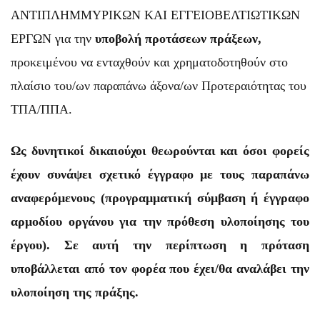
ΑΝΤΙΠΛΗΜΜΥΡΙΚΩΝ ΚΑΙ ΕΓΓΕΙΟΒΕΛΤΙΩΤΙΚΩΝ
ΕΡΓΩΝ
για την
υποβολή
προτάσεων
πράξεων,
προκειμένου να ενταχθούν και χρηματοδοτηθούν στο
πλαίσιο του/ων παραπάνω άξονα/ων Προτεραιότητας του
ΤΠΑ/ΠΠΑ.
Ως δυνητικοί δικαιούχοι θεωρούνται και όσοι φορείς
έχουν συνάψει σχετικό έγγραφο με τους παραπάνω
αναφερόμενους
(προγραμματική
σύμβαση
ή
έγγραφο
αρμοδίου
οργάνου
για
την
πρόθεση
υλοποίησης
του
έργου). Σε
αυτή
την
περίπτωση
η
πρόταση
υποβάλλεται
από
τον
φορέα
που
έχει/θα
αναλάβει
την
υλοποίηση
της
πράξης.