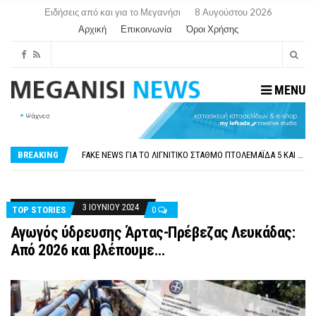
Ειδήσεις από και για το Μεγανήσι
8 Αυγούστου 2026
Αρχική
Επικοινωνία
Όροι Χρήσης
MENU
ΠΑΡΑΙΤΉΘΗΚΕ Η ΑΝΤΙΔΉΜΑΡΧΟΣ ΠΟΛΙΤΙΣΜΟΎ ΜΕΓΑΝΗΣΊΟΥ Κ . ΕΥΑΓΓΕΛΊΑ ΜΕΛΆ. Η ΕΠΙΣΤΟΛΉ ΤΗΣ ΠΑΡΑΊΤΗΣΗΣ
ΟΡΙΣΤΙΚΆ ΧΩΡΊΣ ΑΚΤΟΠΛΟΙΚΗ ΣΎΝΔΕΣΗ ΦΈΤΟΣ ΤΟ ΚΑΛΟΚΑΊΡΙ ΤΑ ΙΌΝΙΑ
FAKE NEWS ΓΙΑ ΤΟ ΛΙΓΝΙΤΙΚΌ ΣΤΑΘΜΌ ΠΤΟΛΕΜΑΪ́ΔΑ 5 ΚΑΙ ΤΗΝ ΕΝΕΡΓΕΙΑΚΉ ΑΣΦΆΛΕΙΑ ΤΗΣ ΧΏΡΑΣ
BREAKING
«ΧΏΡΟΣ COVID FREE» = «ΧΏΡΟΣ ΧΩΡΊΣ COVID»! ΑΥΤΌ ΠΟΥ ΚΑΝΕΊΣ ΔΕΝ ΈΧΕΙ ΤΟΛΜΉΣΕΙ ΝΑ ΡΩΤΉΣΕΙ
ΠΕΡΊ ΑΝΑΣΤΟΛΉΣ ΝΗΠΙΑΓΩΓΕΊΩΝ ΣΤΗ ΛΕΥΚΆΔΑ
ΠΑΡΑΙΤΉΘΗΚΕ Η ΑΝΤΙΔΉΜΑΡΧΟΣ ΠΟΛΙΤΙΣΜΟΎ ΜΕΓΑΝΗΣΊΟΥ Κ . ΕΥΑΓΓΕΛΊΑ ΜΕΛΆ. Η ΕΠΙΣΤΟΛΉ ΤΗΣ ΠΑΡΑΊΤΗΣΗΣ
ΟΡΙΣΤΙΚΆ ΧΩΡΊΣ ΑΚΤΟΠΛΟΙΚΗ ΣΎΝΔΕΣΗ ΦΈΤΟΣ ΤΟ ΚΑΛΟΚΑΊΡΙ ΤΑ ΙΌΝΙΑ
3 ΙΟΥΝΊΟΥ 2024
TOP STORIES
0
Αγωγός ύδρευσης Άρτας-Πρέβεζας Λευκάδας:
Από 2026 και βλέπουμε…