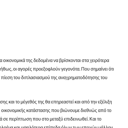
α οικονομικά της δεδομένα να βρίσκονται στα χειρότερα
νήθως, οι αγορές προεξοφλούν γεγονότα. Που σημαίνει ότι
ην πίεση του διπλασιασμού της αναχρηματοδότησης του
ης και το μέγεθός της θα επηρεαστεί και από την εξέλιξη
αι οικονομικής κατάστασης που βιώνουμε διεθνώς από το
ά σε περίπτωση που στο μεταξύ επιδεινωθεί. Και το
σε ολοένα και υψηλότερα επίπεδα όλων των εποχών μάλλον