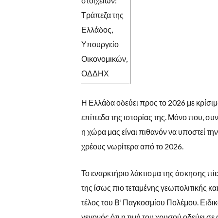
στοιχείων:
Τράπεζα της
Ελλάδος,
Υπουργείο
Οικονομικών,
ΟΔΔΗΧ
Η Ελλάδα οδεύει προς το 2026 με κρίσιμ
επίπεδα της ιστορίας της. Μόνο που, συ
η χώρα μας είναι πιθανόν να υποστεί τ
χρέους νωρίτερα από το 2026.
Το εναρκτήριο λάκτισμα της άσκησης πίεσ
της ίσως πιο τεταμένης γεωπολιτικής κ
τέλος του Β’ Παγκοσμίου Πολέμου. Ειδικ
γεγονός ότι η τιμή του χρυσού οδεύει 