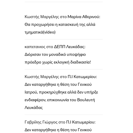
Κωστής Μαργέλης
στο
Mαρίνα Αθερινού:
Θα προχωρήσει η κατασκευή της αλλά
τμηματικά(video)
καπετανιος
στο
ΔΕΠΠ Λευκάδας:
Διόρισαν τον μοναδικό υποψήφιο
πρόεδρο χωρίς εκλογική διαδικασία!
Κωστής Μαργέλης
στο
Π.Ι Κατωμερίου:
Δεν καταργήθηκε η θέση του Γενικού
Ιατρού, προκηρύχθηκε αλλά δεν υπήρξε
ενδιαφέρον, επικοινωνία του Βουλευτή
Λευκάδας
Γαβρίλης Γιώργος
στο
Π.Ι Κατωμερίου:
Δεν καταργήθηκε η θέση του Γενικού