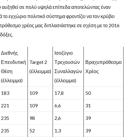
υ αυξηθεί σε πολύ υψηλά επίπεδα αποτελώντας έναν
το εγχώριο πολιτικό σύστημα φροντίζει να τον κρύβει
υπρόθεσμο χρέος μας διπλασιάστηκε σε σχέση με το 2016
 δόξες.
Διεθνής
Ισοζύγιο
Επενδυτική
Target 2
Τρεχουσών
Βραχυπρόθεσμο
Θέση
(έλλειμμα)
Συναλλαγών
Χρέος
(έλλειμμα)
(έλλειμμα)
183
109
17,8
50
221
109
6,6
31
235
98
2,6
39
235
52
1,3
39