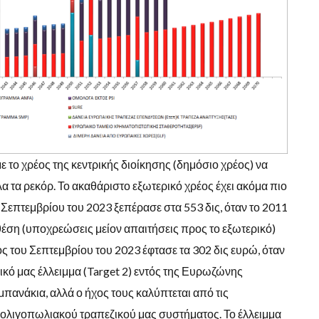
με το χρέος της κεντρικής διοίκησης (δημόσιο χρέος) να
α τα ρεκόρ. Το ακαθάριστο εξωτερικό χρέος έχει ακόμα πιο
υ Σεπτεμβρίου του 2023 ξεπέρασε στα 553 δις, όταν το 2011
 θέση (υποχρεώσεις μείον απαιτήσεις προς το εξωτερικό)
ος του Σεπτεμβρίου του 2023 έφτασε τα 302 δις ευρώ, όταν
ζικό μας έλλειμμα (Target 2) εντός της Ευρωζώνης
πανάκια, αλλά ο ήχος τους καλύπτεται από τις
υ ολιγοπωλιακού τραπεζικού μας συστήματος. Το έλλειμμα