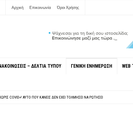
Αρχική
Επικοινωνία
Όροι Χρήσης
ΝΑΚΟΙΝΩΣΕΙΣ – ΔΕΛΤΙΑ ΤΥΠΟΥ
ΓΕΝΙΚΗ ΕΝΗΜΕΡΩΣΗ
WEB 
 ΙΔΙΟΚΤΉΤΕΣ ΤΟΥΡΙΣΤΙΚΏΝ ΣΚΑΦΏΝ.
ΤΑΘΜΌ ΠΤΟΛΕΜΑΪ́ΔΑ 5 ΚΑΙ ΤΗΝ ΕΝΕΡΓΕΙΑΚΉ ΑΣΦΆΛΕΙΑ ΤΗΣ ΧΏΡΑΣ
ΧΩΡΊΣ COVID»! ΑΥΤΌ ΠΟΥ ΚΑΝΕΊΣ ΔΕΝ ΈΧΕΙ ΤΟΛΜΉΣΕΙ ΝΑ ΡΩΤΉΣΕΙ
Ν ΣΤΗ ΛΕΥΚΆΔΑ
ΠΟΛΙΤΙΣΜΟΎ ΜΕΓΑΝΗΣΊΟΥ Κ . ΕΥΑΓΓΕΛΊΑ ΜΕΛΆ. Η ΕΠΙΣΤΟΛΉ ΤΗΣ ΠΑΡΑΊΤΗΣΗΣ
 ΙΔΙΟΚΤΉΤΕΣ ΤΟΥΡΙΣΤΙΚΏΝ ΣΚΑΦΏΝ.
ΤΑΘΜΌ ΠΤΟΛΕΜΑΪ́ΔΑ 5 ΚΑΙ ΤΗΝ ΕΝΕΡΓΕΙΑΚΉ ΑΣΦΆΛΕΙΑ ΤΗΣ ΧΏΡΑΣ