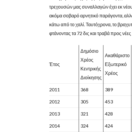
τρεχουσών μας συναλλαγών έχει εκ νέο
ακόμα σοβαρό αρνητικό παράγοντα, αλλά 
κάτω από το χαλί. Ταυτόχρονα, το βραχ
φτάνοντας τα 72 δις και τραβά προς νέες
Δημόσιο
Ακαθάριστο
Χρέος
Έτος
Εξωτερικό
Κεντρικής
Χρέος
Διοίκησης
2011
368
389
2012
305
453
2013
321
428
2014
324
424