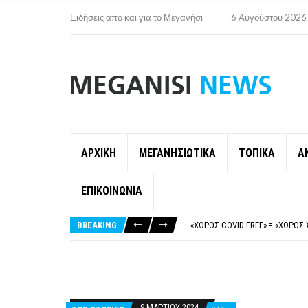
Ειδήσεις από και για το Μεγανήσι
6 Αυγούστου 2026
ΑΡΧΙΚΗ
ΜΕΓΑΝΗΣΙΩΤΙΚΑ
ΤΟΠΙΚΑ
Α
ΕΠΙΚΟΙΝΩΝΙΑ
ΝΥΔΡΊ:ΠΙΆΣΤΗΚΑΝ ΣΤΟ ΞΎΛΟ ΟΙ
FAKE NEWS ΓΙΑ ΤΟ ΛΙΓΝΙΤΙΚΌ Σ
BREAKING
«ΧΏΡΟΣ COVID FREE» = «ΧΏΡΟΣ 
ΠΕΡΊ ΑΝΑΣΤΟΛΉΣ ΝΗΠΙΑΓΩΓΕΊΩ
ΠΑΡΑΙΤΉΘΗΚΕ Η ΑΝΤΙΔΉΜΑΡΧΟΣ 
ΝΥΔΡΊ:ΠΙΆΣΤΗΚΑΝ ΣΤΟ ΞΎΛΟ ΟΙ
FAKE NEWS ΓΙΑ ΤΟ ΛΙΓΝΙΤΙΚΌ Σ
9 ΜΑΡΤΊΟΥ 2024