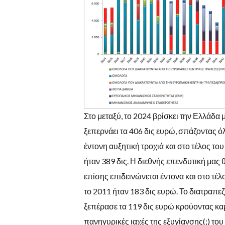
Στο μεταξύ, το 2024 βρίσκει την Ελλάδα 
ξεπερνάει τα 406 δις ευρώ, σπάζοντας όλ
έντονη αυξητική τροχιά και στο τέλος το
ήταν 389 δις. Η διεθνής επενδυτική μας
επίσης επιδεινώνεται έντονα και στο τέλ
το 2011 ήταν 183 δις ευρώ. Το διατραπε
ξεπέρασε τα 119 δις ευρώ κρούοντας καμ
πανηγυρικές ιαχές της εξυγίανσης(;) το