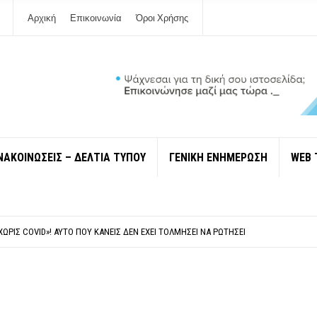
Αρχική
Επικοινωνία
Όροι Χρήσης
ΝΑΚΟΙΝΩΣΕΙΣ – ΔΕΛΤΙΑ ΤΥΠΟΥ
ΓΕΝΙΚΗ ΕΝΗΜΕΡΩΣΗ
WEB 
 ΙΔΙΟΚΤΉΤΕΣ ΤΟΥΡΙΣΤΙΚΏΝ ΣΚΑΦΏΝ.
ΤΑΘΜΌ ΠΤΟΛΕΜΑΪ́ΔΑ 5 ΚΑΙ ΤΗΝ ΕΝΕΡΓΕΙΑΚΉ ΑΣΦΆΛΕΙΑ ΤΗΣ ΧΏΡΑΣ
ΧΩΡΊΣ COVID»! ΑΥΤΌ ΠΟΥ ΚΑΝΕΊΣ ΔΕΝ ΈΧΕΙ ΤΟΛΜΉΣΕΙ ΝΑ ΡΩΤΉΣΕΙ
Ν ΣΤΗ ΛΕΥΚΆΔΑ
ΠΟΛΙΤΙΣΜΟΎ ΜΕΓΑΝΗΣΊΟΥ Κ . ΕΥΑΓΓΕΛΊΑ ΜΕΛΆ. Η ΕΠΙΣΤΟΛΉ ΤΗΣ ΠΑΡΑΊΤΗΣΗΣ
 ΙΔΙΟΚΤΉΤΕΣ ΤΟΥΡΙΣΤΙΚΏΝ ΣΚΑΦΏΝ.
ΤΑΘΜΌ ΠΤΟΛΕΜΑΪ́ΔΑ 5 ΚΑΙ ΤΗΝ ΕΝΕΡΓΕΙΑΚΉ ΑΣΦΆΛΕΙΑ ΤΗΣ ΧΏΡΑΣ