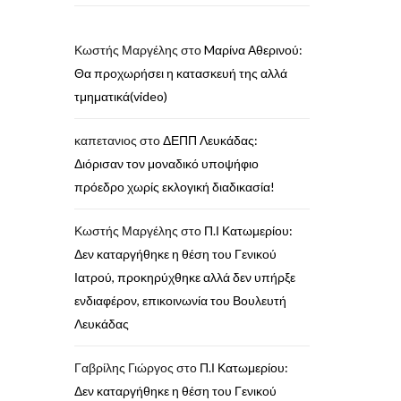
Κωστής Μαργέλης
στο
Mαρίνα Αθερινού:
Θα προχωρήσει η κατασκευή της αλλά
τμηματικά(video)
καπετανιος
στο
ΔΕΠΠ Λευκάδας:
Διόρισαν τον μοναδικό υποψήφιο
πρόεδρο χωρίς εκλογική διαδικασία!
Κωστής Μαργέλης
στο
Π.Ι Κατωμερίου:
Δεν καταργήθηκε η θέση του Γενικού
Ιατρού, προκηρύχθηκε αλλά δεν υπήρξε
ενδιαφέρον, επικοινωνία του Βουλευτή
Λευκάδας
Γαβρίλης Γιώργος
στο
Π.Ι Κατωμερίου:
Δεν καταργήθηκε η θέση του Γενικού