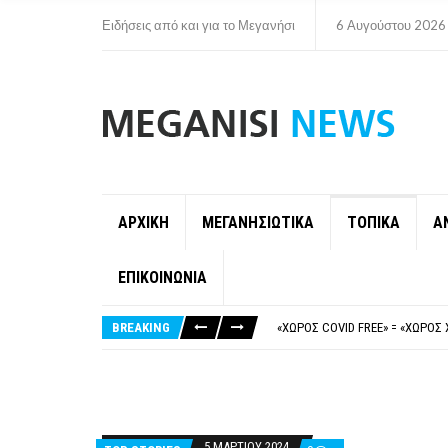
Ειδήσεις από και για το Μεγανήσι
6 Αυγούστου 2026
ΑΡΧΙΚΗ
ΜΕΓΑΝΗΣΙΩΤΙΚΑ
ΤΟΠΙΚΑ
Α
ΕΠΙΚΟΙΝΩΝΙΑ
ΝΥΔΡΊ:ΠΙΆΣΤΗΚΑΝ ΣΤΟ ΞΎΛΟ ΟΙ
FAKE NEWS ΓΙΑ ΤΟ ΛΙΓΝΙΤΙΚΌ Σ
BREAKING
«ΧΏΡΟΣ COVID FREE» = «ΧΏΡΟΣ 
ΠΕΡΊ ΑΝΑΣΤΟΛΉΣ ΝΗΠΙΑΓΩΓΕΊΩ
ΠΑΡΑΙΤΉΘΗΚΕ Η ΑΝΤΙΔΉΜΑΡΧΟΣ 
ΝΥΔΡΊ:ΠΙΆΣΤΗΚΑΝ ΣΤΟ ΞΎΛΟ ΟΙ
FAKE NEWS ΓΙΑ ΤΟ ΛΙΓΝΙΤΙΚΌ Σ
5 ΜΑΡΤΊΟΥ 2024