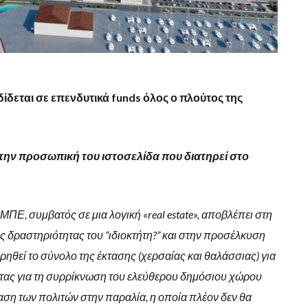
δεται σε επενδυτικά funds όλος ο πλούτος της
την προσωπική του ιστοσελίδα που διατηρεί στο
ΠΕ, συμβατός σε μια λογική «real estate», αποβλέπει στη
ς δραστηριότητας του “ιδιοκτήτη?” και στην προσέλκυση
θεί το σύνολο της έκτασης (χερσαίας και θαλάσσιας) για
τας για τη συρρίκνωση του ελεύθερου δημόσιου χώρου
ση των πολιτών στην παραλία, η οποία πλέον δεν θα