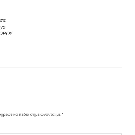
σα.
ργο
 ΧΩΡΟΥ
χρεωτικά πεδία σημειώνονται με
*