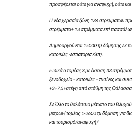
προσφέρεται ούτε για αναψυχή, ούτε κα
Η νέα χερσαία ζώνη 134 στρεμματων πρ
στρέμματα+ 13 στρέμματα επί πασσάλων
Δημιουργούνται 15000 τμ δόμησης εκ τω
κατοικίες -εστιατορια κλπ).
Ειδικά ο τομέας 3 με έκταση 33 στρέμμα
ξενοδοχείο – κατοικίες – πισίνες και συ
+3+7,5+στέγη από στάθμη της Θάλασσα
Σε Όλο το θαλάσσιο μέτωπο του Βλυχού κ
μετρων( τομέας 1-2600 τμ δόμηση για δι
και τουρισμό/αναψυχή)”