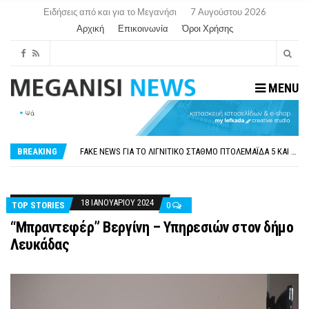
Ειδήσεις από και για το Μεγανήσι
7 Αυγούστου 2026
Αρχική
Επικοινωνία
Όροι Χρήσης
MENU
ΠΑΡΑΙΤΉΘΗΚΕ Η ΑΝΤΙΔΉΜΑΡΧΟΣ ΠΟΛΙΤΙΣΜΟΎ ΜΕΓΑΝΗΣΊΟΥ Κ . ΕΥΑΓΓΕΛΊΑ ΜΕΛΆ. Η ΕΠΙΣΤΟΛΉ ΤΗΣ ΠΑΡΑΊΤΗΣΗΣ
ΟΡΙΣΤΙΚΆ ΧΩΡΊΣ ΑΚΤΟΠΛΟΙΚΗ ΣΎΝΔΕΣΗ ΦΈΤΟΣ ΤΟ ΚΑΛΟΚΑΊΡΙ ΤΑ ΙΌΝΙΑ
FAKE NEWS ΓΙΑ ΤΟ ΛΙΓΝΙΤΙΚΌ ΣΤΑΘΜΌ ΠΤΟΛΕΜΑΪ́ΔΑ 5 ΚΑΙ ΤΗΝ ΕΝΕΡΓΕΙΑΚΉ ΑΣΦΆΛΕΙΑ ΤΗΣ ΧΏΡΑΣ
BREAKING
«ΧΏΡΟΣ COVID FREE» = «ΧΏΡΟΣ ΧΩΡΊΣ COVID»! ΑΥΤΌ ΠΟΥ ΚΑΝΕΊΣ ΔΕΝ ΈΧΕΙ ΤΟΛΜΉΣΕΙ ΝΑ ΡΩΤΉΣΕΙ
ΠΕΡΊ ΑΝΑΣΤΟΛΉΣ ΝΗΠΙΑΓΩΓΕΊΩΝ ΣΤΗ ΛΕΥΚΆΔΑ
ΠΑΡΑΙΤΉΘΗΚΕ Η ΑΝΤΙΔΉΜΑΡΧΟΣ ΠΟΛΙΤΙΣΜΟΎ ΜΕΓΑΝΗΣΊΟΥ Κ . ΕΥΑΓΓΕΛΊΑ ΜΕΛΆ. Η ΕΠΙΣΤΟΛΉ ΤΗΣ ΠΑΡΑΊΤΗΣΗΣ
ΟΡΙΣΤΙΚΆ ΧΩΡΊΣ ΑΚΤΟΠΛΟΙΚΗ ΣΎΝΔΕΣΗ ΦΈΤΟΣ ΤΟ ΚΑΛΟΚΑΊΡΙ ΤΑ ΙΌΝΙΑ
18 ΙΑΝΟΥΑΡΊΟΥ 2024
TOP STORIES
0
“Μπραντεφέρ” Βεργίνη – Υπηρεσιών στον δήμο
Λευκάδας