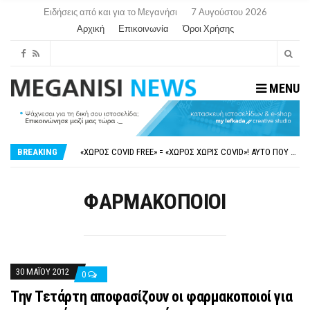
Ειδήσεις από και για το Μεγανήσι
7 Αυγούστου 2026
Αρχική
Επικοινωνία
Όροι Χρήσης
MENU
ΝΥΔΡΊ:ΠΙΆΣΤΗΚΑΝ ΣΤΟ ΞΎΛΟ ΟΙ ΙΔΙΟΚΤΉΤΕΣ ΤΟΥΡΙΣΤΙΚΏΝ ΣΚΑΦΏΝ.
FAKE NEWS ΓΙΑ ΤΟ ΛΙΓΝΙΤΙΚΌ ΣΤΑΘΜΌ ΠΤΟΛΕΜΑΪ́ΔΑ 5 ΚΑΙ ΤΗΝ ΕΝΕΡΓΕΙΑΚΉ ΑΣΦΆΛΕΙΑ ΤΗΣ ΧΏΡΑΣ
BREAKING
«ΧΏΡΟΣ COVID FREE» = «ΧΏΡΟΣ ΧΩΡΊΣ COVID»! ΑΥΤΌ ΠΟΥ ΚΑΝΕΊΣ ΔΕΝ ΈΧΕΙ ΤΟΛΜΉΣΕΙ ΝΑ ΡΩΤΉΣΕΙ
ΠΕΡΊ ΑΝΑΣΤΟΛΉΣ ΝΗΠΙΑΓΩΓΕΊΩΝ ΣΤΗ ΛΕΥΚΆΔΑ
ΠΑΡΑΙΤΉΘΗΚΕ Η ΑΝΤΙΔΉΜΑΡΧΟΣ ΠΟΛΙΤΙΣΜΟΎ ΜΕΓΑΝΗΣΊΟΥ Κ . ΕΥΑΓΓΕΛΊΑ ΜΕΛΆ. Η ΕΠΙΣΤΟΛΉ ΤΗΣ ΠΑΡΑΊΤΗΣΗΣ
ΝΥΔΡΊ:ΠΙΆΣΤΗΚΑΝ ΣΤΟ ΞΎΛΟ ΟΙ ΙΔΙΟΚΤΉΤΕΣ ΤΟΥΡΙΣΤΙΚΏΝ ΣΚΑΦΏΝ.
ΦΑΡΜΑΚΟΠΟΙΟΙ
FAKE NEWS ΓΙΑ ΤΟ ΛΙΓΝΙΤΙΚΌ ΣΤΑΘΜΌ ΠΤΟΛΕΜΑΪ́ΔΑ 5 ΚΑΙ ΤΗΝ ΕΝΕΡΓΕΙΑΚΉ ΑΣΦΆΛΕΙΑ ΤΗΣ ΧΏΡΑΣ
30 ΜΑΪ́ΟΥ 2012
0
Την Τετάρτη αποφασίζουν οι φαρμακοποιοί για