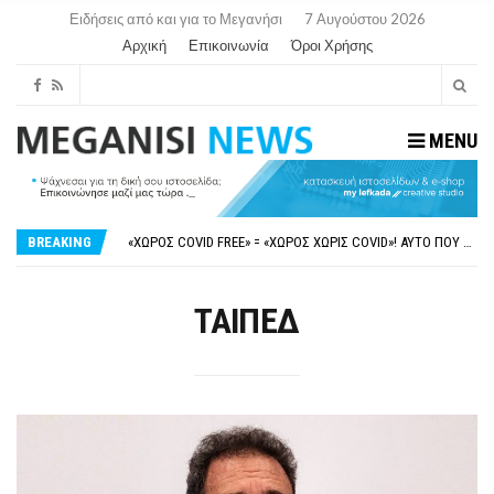
Ειδήσεις από και για το Μεγανήσι
7 Αυγούστου 2026
Αρχική
Επικοινωνία
Όροι Χρήσης
MENU
ΝΥΔΡΊ:ΠΙΆΣΤΗΚΑΝ ΣΤΟ ΞΎΛΟ ΟΙ ΙΔΙΟΚΤΉΤΕΣ ΤΟΥΡΙΣΤΙΚΏΝ ΣΚΑΦΏΝ.
FAKE NEWS ΓΙΑ ΤΟ ΛΙΓΝΙΤΙΚΌ ΣΤΑΘΜΌ ΠΤΟΛΕΜΑΪ́ΔΑ 5 ΚΑΙ ΤΗΝ ΕΝΕΡΓΕΙΑΚΉ ΑΣΦΆΛΕΙΑ ΤΗΣ ΧΏΡΑΣ
BREAKING
«ΧΏΡΟΣ COVID FREE» = «ΧΏΡΟΣ ΧΩΡΊΣ COVID»! ΑΥΤΌ ΠΟΥ ΚΑΝΕΊΣ ΔΕΝ ΈΧΕΙ ΤΟΛΜΉΣΕΙ ΝΑ ΡΩΤΉΣΕΙ
ΠΕΡΊ ΑΝΑΣΤΟΛΉΣ ΝΗΠΙΑΓΩΓΕΊΩΝ ΣΤΗ ΛΕΥΚΆΔΑ
ΠΑΡΑΙΤΉΘΗΚΕ Η ΑΝΤΙΔΉΜΑΡΧΟΣ ΠΟΛΙΤΙΣΜΟΎ ΜΕΓΑΝΗΣΊΟΥ Κ . ΕΥΑΓΓΕΛΊΑ ΜΕΛΆ. Η ΕΠΙΣΤΟΛΉ ΤΗΣ ΠΑΡΑΊΤΗΣΗΣ
ΝΥΔΡΊ:ΠΙΆΣΤΗΚΑΝ ΣΤΟ ΞΎΛΟ ΟΙ ΙΔΙΟΚΤΉΤΕΣ ΤΟΥΡΙΣΤΙΚΏΝ ΣΚΑΦΏΝ.
ΤΑΙΠΕΔ
FAKE NEWS ΓΙΑ ΤΟ ΛΙΓΝΙΤΙΚΌ ΣΤΑΘΜΌ ΠΤΟΛΕΜΑΪ́ΔΑ 5 ΚΑΙ ΤΗΝ ΕΝΕΡΓΕΙΑΚΉ ΑΣΦΆΛΕΙΑ ΤΗΣ ΧΏΡΑΣ