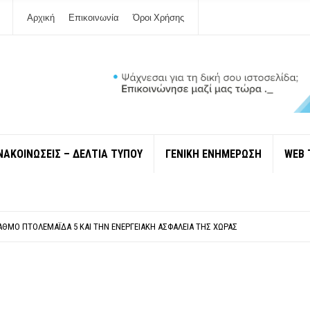
Αρχική
Επικοινωνία
Όροι Χρήσης
ΝΑΚΟΙΝΩΣΕΙΣ – ΔΕΛΤΙΑ ΤΥΠΟΥ
ΓΕΝΙΚΗ ΕΝΗΜΕΡΩΣΗ
WEB 
ΠΟΛΙΤΙΣΜΟΎ ΜΕΓΑΝΗΣΊΟΥ Κ . ΕΥΑΓΓΕΛΊΑ ΜΕΛΆ. Η ΕΠΙΣΤΟΛΉ ΤΗΣ ΠΑΡΑΊΤΗΣΗΣ
ΎΝΔΕΣΗ ΦΈΤΟΣ ΤΟ ΚΑΛΟΚΑΊΡΙ ΤΑ ΙΌΝΙΑ
ΤΑΘΜΌ ΠΤΟΛΕΜΑΪ́ΔΑ 5 ΚΑΙ ΤΗΝ ΕΝΕΡΓΕΙΑΚΉ ΑΣΦΆΛΕΙΑ ΤΗΣ ΧΏΡΑΣ
ΧΩΡΊΣ COVID»! ΑΥΤΌ ΠΟΥ ΚΑΝΕΊΣ ΔΕΝ ΈΧΕΙ ΤΟΛΜΉΣΕΙ ΝΑ ΡΩΤΉΣΕΙ
Ν ΣΤΗ ΛΕΥΚΆΔΑ
ΠΟΛΙΤΙΣΜΟΎ ΜΕΓΑΝΗΣΊΟΥ Κ . ΕΥΑΓΓΕΛΊΑ ΜΕΛΆ. Η ΕΠΙΣΤΟΛΉ ΤΗΣ ΠΑΡΑΊΤΗΣΗΣ
ΎΝΔΕΣΗ ΦΈΤΟΣ ΤΟ ΚΑΛΟΚΑΊΡΙ ΤΑ ΙΌΝΙΑ