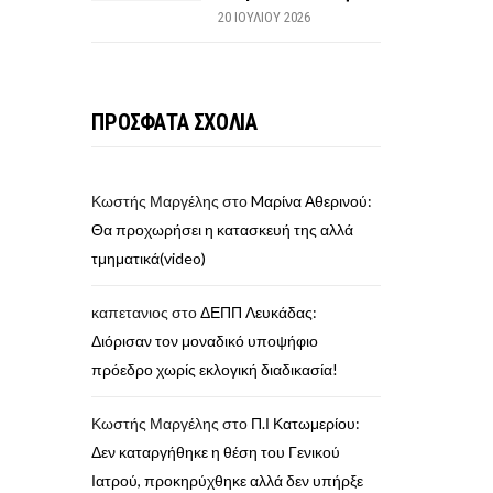
20 ΙΟΥΛΊΟΥ 2026
ΠΡΟΣΦΑΤΑ ΣΧΟΛΙΑ
Κωστής Μαργέλης
στο
Mαρίνα Αθερινού:
Θα προχωρήσει η κατασκευή της αλλά
τμηματικά(video)
καπετανιος
στο
ΔΕΠΠ Λευκάδας:
Διόρισαν τον μοναδικό υποψήφιο
πρόεδρο χωρίς εκλογική διαδικασία!
Κωστής Μαργέλης
στο
Π.Ι Κατωμερίου:
Δεν καταργήθηκε η θέση του Γενικού
Ιατρού, προκηρύχθηκε αλλά δεν υπήρξε