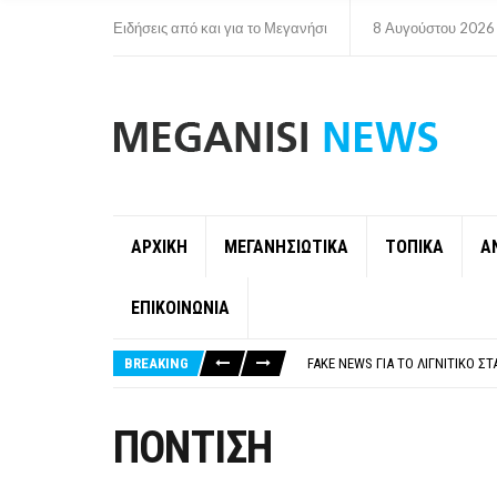
Ειδήσεις από και για το Μεγανήσι
8 Αυγούστου 2026
ΑΡΧΙΚΗ
ΜΕΓΑΝΗΣΙΩΤΙΚΑ
ΤΟΠΙΚΑ
Α
ΕΠΙΚΟΙΝΩΝΙΑ
ΠΑΡΑΙΤΉΘΗΚΕ Η ΑΝΤΙΔΉΜΑΡΧΟΣ 
ΟΡΙΣΤΙΚΆ ΧΩΡΊΣ ΑΚΤΟΠΛΟΙΚΗ Σ
BREAKING
FAKE NEWS ΓΙΑ ΤΟ ΛΙΓΝΙΤΙΚΌ Σ
«ΧΏΡΟΣ COVID FREE» = «ΧΏΡΟΣ 
ΠΕΡΊ ΑΝΑΣΤΟΛΉΣ ΝΗΠΙΑΓΩΓΕΊΩ
ΠΑΡΑΙΤΉΘΗΚΕ Η ΑΝΤΙΔΉΜΑΡΧΟΣ 
ΠΟΝΤΙΣΗ
ΟΡΙΣΤΙΚΆ ΧΩΡΊΣ ΑΚΤΟΠΛΟΙΚΗ Σ