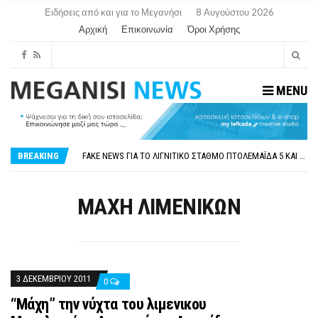
Ειδήσεις από και για το Μεγανήσι
8 Αυγούστου 2026
Αρχική
Επικοινωνία
Όροι Χρήσης
MENU
ΠΑΡΑΙΤΉΘΗΚΕ Η ΑΝΤΙΔΉΜΑΡΧΟΣ ΠΟΛΙΤΙΣΜΟΎ ΜΕΓΑΝΗΣΊΟΥ Κ . ΕΥΑΓΓΕΛΊΑ ΜΕΛΆ. Η ΕΠΙΣΤΟΛΉ ΤΗΣ ΠΑΡΑΊΤΗΣΗΣ
ΟΡΙΣΤΙΚΆ ΧΩΡΊΣ ΑΚΤΟΠΛΟΙΚΗ ΣΎΝΔΕΣΗ ΦΈΤΟΣ ΤΟ ΚΑΛΟΚΑΊΡΙ ΤΑ ΙΌΝΙΑ
BREAKING
FAKE NEWS ΓΙΑ ΤΟ ΛΙΓΝΙΤΙΚΌ ΣΤΑΘΜΌ ΠΤΟΛΕΜΑΪ́ΔΑ 5 ΚΑΙ ΤΗΝ ΕΝΕΡΓΕΙΑΚΉ ΑΣΦΆΛΕΙΑ ΤΗΣ ΧΏΡΑΣ
«ΧΏΡΟΣ COVID FREE» = «ΧΏΡΟΣ ΧΩΡΊΣ COVID»! ΑΥΤΌ ΠΟΥ ΚΑΝΕΊΣ ΔΕΝ ΈΧΕΙ ΤΟΛΜΉΣΕΙ ΝΑ ΡΩΤΉΣΕΙ
ΠΕΡΊ ΑΝΑΣΤΟΛΉΣ ΝΗΠΙΑΓΩΓΕΊΩΝ ΣΤΗ ΛΕΥΚΆΔΑ
ΠΑΡΑΙΤΉΘΗΚΕ Η ΑΝΤΙΔΉΜΑΡΧΟΣ ΠΟΛΙΤΙΣΜΟΎ ΜΕΓΑΝΗΣΊΟΥ Κ . ΕΥΑΓΓΕΛΊΑ ΜΕΛΆ. Η ΕΠΙΣΤΟΛΉ ΤΗΣ ΠΑΡΑΊΤΗΣΗΣ
ΜΑΧΗ ΛΙΜΕΝΙΚΩΝ
ΟΡΙΣΤΙΚΆ ΧΩΡΊΣ ΑΚΤΟΠΛΟΙΚΗ ΣΎΝΔΕΣΗ ΦΈΤΟΣ ΤΟ ΚΑΛΟΚΑΊΡΙ ΤΑ ΙΌΝΙΑ
3 ΔΕΚΕΜΒΡΊΟΥ 2011
0
“Μάχη” την νύχτα του λιμενικου