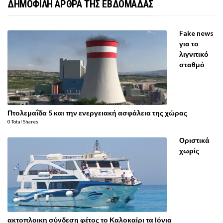
ΔΗΜΟΦΙΛΗ ΑΡΘΡΑ ΤΗΣ ΕΒΔΟΜΑΔΑΣ
Fake news
για το
λιγνιτικό
σταθμό
Πτολεμαΐδα 5 και την ενεργειακή ασφάλεια της χώρας
0 Total Shares
Οριστικά
χωρίς
ακτοπλοικη σύνδεση φέτος το Καλοκαίρι τα Ιόνια