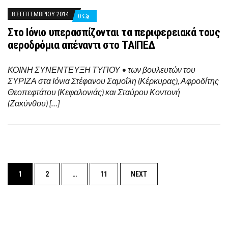
8 ΣΕΠΤΕΜΒΡΊΟΥ 2014
0
Στο Ιόνιο υπερασπίζονται τα περιφερειακά τους
αεροδρόμια απέναντι στο ΤΑΙΠΕΔ
ΚΟΙΝΗ ΣΥΝΕΝΤΕΥΞΗ ΤΥΠΟΥ • των βουλευτών του
ΣΥΡΙΖΑ στα Ιόνια Στέφανου Σαμοΐλη (Κέρκυρας), Αφροδίτης
Θεοπεφτάτου (Κεφαλονιάς) και Σταύρου Κοντονή
(Ζακύνθου) […]
Posts
1
2
…
11
NEXT
navigation