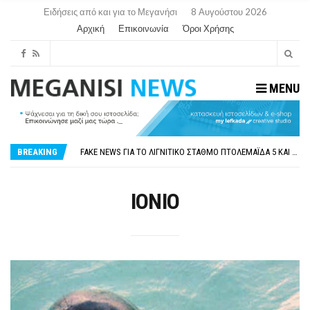
Ειδήσεις από και για το Μεγανήσι
8 Αυγούστου 2026
Αρχική
Επικοινωνία
Όροι Χρήσης
MENU
ΠΑΡΑΙΤΉΘΗΚΕ Η ΑΝΤΙΔΉΜΑΡΧΟΣ ΠΟΛΙΤΙΣΜΟΎ ΜΕΓΑΝΗΣΊΟΥ Κ . ΕΥΑΓΓΕΛΊΑ ΜΕΛΆ. Η ΕΠΙΣΤΟΛΉ ΤΗΣ ΠΑΡΑΊΤΗΣΗΣ
ΟΡΙΣΤΙΚΆ ΧΩΡΊΣ ΑΚΤΟΠΛΟΙΚΗ ΣΎΝΔΕΣΗ ΦΈΤΟΣ ΤΟ ΚΑΛΟΚΑΊΡΙ ΤΑ ΙΌΝΙΑ
FAKE NEWS ΓΙΑ ΤΟ ΛΙΓΝΙΤΙΚΌ ΣΤΑΘΜΌ ΠΤΟΛΕΜΑΪ́ΔΑ 5 ΚΑΙ ΤΗΝ ΕΝΕΡΓΕΙΑΚΉ ΑΣΦΆΛΕΙΑ ΤΗΣ ΧΏΡΑΣ
BREAKING
«ΧΏΡΟΣ COVID FREE» = «ΧΏΡΟΣ ΧΩΡΊΣ COVID»! ΑΥΤΌ ΠΟΥ ΚΑΝΕΊΣ ΔΕΝ ΈΧΕΙ ΤΟΛΜΉΣΕΙ ΝΑ ΡΩΤΉΣΕΙ
ΠΕΡΊ ΑΝΑΣΤΟΛΉΣ ΝΗΠΙΑΓΩΓΕΊΩΝ ΣΤΗ ΛΕΥΚΆΔΑ
ΠΑΡΑΙΤΉΘΗΚΕ Η ΑΝΤΙΔΉΜΑΡΧΟΣ ΠΟΛΙΤΙΣΜΟΎ ΜΕΓΑΝΗΣΊΟΥ Κ . ΕΥΑΓΓΕΛΊΑ ΜΕΛΆ. Η ΕΠΙΣΤΟΛΉ ΤΗΣ ΠΑΡΑΊΤΗΣΗΣ
ΟΡΙΣΤΙΚΆ ΧΩΡΊΣ ΑΚΤΟΠΛΟΙΚΗ ΣΎΝΔΕΣΗ ΦΈΤΟΣ ΤΟ ΚΑΛΟΚΑΊΡΙ ΤΑ ΙΌΝΙΑ
ΙΟΝΙΟ