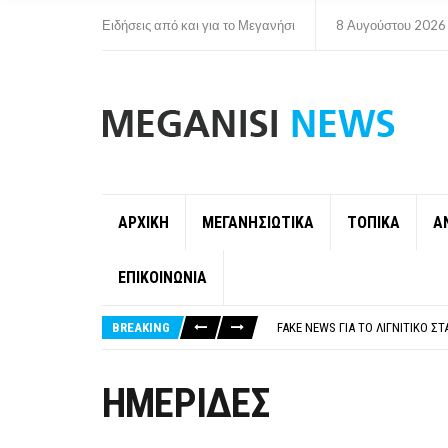
Ειδήσεις από και για το Μεγανήσι
8 Αυγούστου 2026
ΑΡΧΙΚΗ
ΜΕΓΑΝΗΣΙΩΤΙΚΑ
ΤΟΠΙΚΑ
Α
ΕΠΙΚΟΙΝΩΝΙΑ
ΠΑΡΑΙΤΉΘΗΚΕ Η ΑΝΤΙΔΉΜΑΡΧΟΣ 
ΟΡΙΣΤΙΚΆ ΧΩΡΊΣ ΑΚΤΟΠΛΟΙΚΗ Σ
BREAKING
FAKE NEWS ΓΙΑ ΤΟ ΛΙΓΝΙΤΙΚΌ Σ
«ΧΏΡΟΣ COVID FREE» = «ΧΏΡΟΣ 
ΠΕΡΊ ΑΝΑΣΤΟΛΉΣ ΝΗΠΙΑΓΩΓΕΊΩ
ΠΑΡΑΙΤΉΘΗΚΕ Η ΑΝΤΙΔΉΜΑΡΧΟΣ 
ΗΜΕΡΙΔΕΣ
ΟΡΙΣΤΙΚΆ ΧΩΡΊΣ ΑΚΤΟΠΛΟΙΚΗ Σ