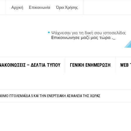
Αρχική
Επικοινωνία
Όροι Χρήσης
ΝΑΚΟΙΝΩΣΕΙΣ – ΔΕΛΤΙΑ ΤΥΠΟΥ
ΓΕΝΙΚΗ ΕΝΗΜΕΡΩΣΗ
WEB 
ΠΟΛΙΤΙΣΜΟΎ ΜΕΓΑΝΗΣΊΟΥ Κ . ΕΥΑΓΓΕΛΊΑ ΜΕΛΆ. Η ΕΠΙΣΤΟΛΉ ΤΗΣ ΠΑΡΑΊΤΗΣΗΣ
ΎΝΔΕΣΗ ΦΈΤΟΣ ΤΟ ΚΑΛΟΚΑΊΡΙ ΤΑ ΙΌΝΙΑ
ΤΑΘΜΌ ΠΤΟΛΕΜΑΪ́ΔΑ 5 ΚΑΙ ΤΗΝ ΕΝΕΡΓΕΙΑΚΉ ΑΣΦΆΛΕΙΑ ΤΗΣ ΧΏΡΑΣ
ΧΩΡΊΣ COVID»! ΑΥΤΌ ΠΟΥ ΚΑΝΕΊΣ ΔΕΝ ΈΧΕΙ ΤΟΛΜΉΣΕΙ ΝΑ ΡΩΤΉΣΕΙ
Ν ΣΤΗ ΛΕΥΚΆΔΑ
ΠΟΛΙΤΙΣΜΟΎ ΜΕΓΑΝΗΣΊΟΥ Κ . ΕΥΑΓΓΕΛΊΑ ΜΕΛΆ. Η ΕΠΙΣΤΟΛΉ ΤΗΣ ΠΑΡΑΊΤΗΣΗΣ
ΎΝΔΕΣΗ ΦΈΤΟΣ ΤΟ ΚΑΛΟΚΑΊΡΙ ΤΑ ΙΌΝΙΑ