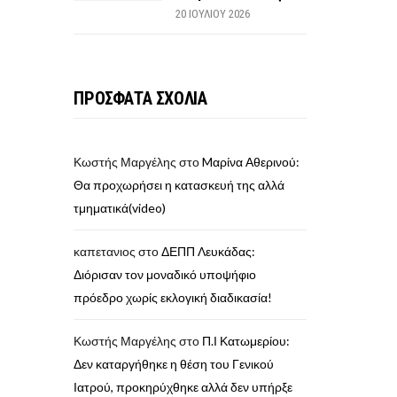
20 ΙΟΥΛΊΟΥ 2026
ΠΡΟΣΦΑΤΑ ΣΧΟΛΙΑ
Κωστής Μαργέλης
στο
Mαρίνα Αθερινού:
Θα προχωρήσει η κατασκευή της αλλά
τμηματικά(video)
καπετανιος
στο
ΔΕΠΠ Λευκάδας:
Διόρισαν τον μοναδικό υποψήφιο
πρόεδρο χωρίς εκλογική διαδικασία!
Κωστής Μαργέλης
στο
Π.Ι Κατωμερίου:
Δεν καταργήθηκε η θέση του Γενικού
Ιατρού, προκηρύχθηκε αλλά δεν υπήρξε