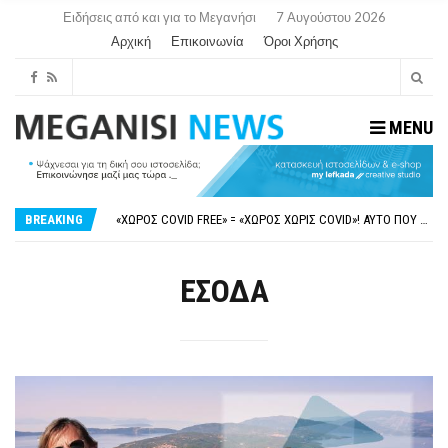
Ειδήσεις από και για το Μεγανήσι
7 Αυγούστου 2026
Αρχική
Επικοινωνία
Όροι Χρήσης
MENU
ΝΥΔΡΊ:ΠΙΆΣΤΗΚΑΝ ΣΤΟ ΞΎΛΟ ΟΙ ΙΔΙΟΚΤΉΤΕΣ ΤΟΥΡΙΣΤΙΚΏΝ ΣΚΑΦΏΝ.
FAKE NEWS ΓΙΑ ΤΟ ΛΙΓΝΙΤΙΚΌ ΣΤΑΘΜΌ ΠΤΟΛΕΜΑΪ́ΔΑ 5 ΚΑΙ ΤΗΝ ΕΝΕΡΓΕΙΑΚΉ ΑΣΦΆΛΕΙΑ ΤΗΣ ΧΏΡΑΣ
BREAKING
«ΧΏΡΟΣ COVID FREE» = «ΧΏΡΟΣ ΧΩΡΊΣ COVID»! ΑΥΤΌ ΠΟΥ ΚΑΝΕΊΣ ΔΕΝ ΈΧΕΙ ΤΟΛΜΉΣΕΙ ΝΑ ΡΩΤΉΣΕΙ
ΠΕΡΊ ΑΝΑΣΤΟΛΉΣ ΝΗΠΙΑΓΩΓΕΊΩΝ ΣΤΗ ΛΕΥΚΆΔΑ
ΠΑΡΑΙΤΉΘΗΚΕ Η ΑΝΤΙΔΉΜΑΡΧΟΣ ΠΟΛΙΤΙΣΜΟΎ ΜΕΓΑΝΗΣΊΟΥ Κ . ΕΥΑΓΓΕΛΊΑ ΜΕΛΆ. Η ΕΠΙΣΤΟΛΉ ΤΗΣ ΠΑΡΑΊΤΗΣΗΣ
ΝΥΔΡΊ:ΠΙΆΣΤΗΚΑΝ ΣΤΟ ΞΎΛΟ ΟΙ ΙΔΙΟΚΤΉΤΕΣ ΤΟΥΡΙΣΤΙΚΏΝ ΣΚΑΦΏΝ.
ΕΣΟΔΑ
FAKE NEWS ΓΙΑ ΤΟ ΛΙΓΝΙΤΙΚΌ ΣΤΑΘΜΌ ΠΤΟΛΕΜΑΪ́ΔΑ 5 ΚΑΙ ΤΗΝ ΕΝΕΡΓΕΙΑΚΉ ΑΣΦΆΛΕΙΑ ΤΗΣ ΧΏΡΑΣ