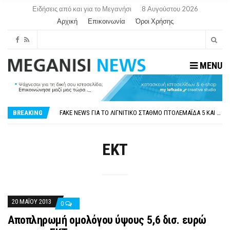
Ειδήσεις από και για το Μεγανήσι
8 Αυγούστου 2026
Αρχική
Επικοινωνία
Όροι Χρήσης
MENU
ΠΑΡΑΙΤΉΘΗΚΕ Η ΑΝΤΙΔΉΜΑΡΧΟΣ ΠΟΛΙΤΙΣΜΟΎ ΜΕΓΑΝΗΣΊΟΥ Κ . ΕΥΑΓΓΕΛΊΑ ΜΕΛΆ. Η ΕΠΙΣΤΟΛΉ ΤΗΣ ΠΑΡΑΊΤΗΣΗΣ
ΟΡΙΣΤΙΚΆ ΧΩΡΊΣ ΑΚΤΟΠΛΟΙΚΗ ΣΎΝΔΕΣΗ ΦΈΤΟΣ ΤΟ ΚΑΛΟΚΑΊΡΙ ΤΑ ΙΌΝΙΑ
BREAKING
FAKE NEWS ΓΙΑ ΤΟ ΛΙΓΝΙΤΙΚΌ ΣΤΑΘΜΌ ΠΤΟΛΕΜΑΪ́ΔΑ 5 ΚΑΙ ΤΗΝ ΕΝΕΡΓΕΙΑΚΉ ΑΣΦΆΛΕΙΑ ΤΗΣ ΧΏΡΑΣ
«ΧΏΡΟΣ COVID FREE» = «ΧΏΡΟΣ ΧΩΡΊΣ COVID»! ΑΥΤΌ ΠΟΥ ΚΑΝΕΊΣ ΔΕΝ ΈΧΕΙ ΤΟΛΜΉΣΕΙ ΝΑ ΡΩΤΉΣΕΙ
ΠΕΡΊ ΑΝΑΣΤΟΛΉΣ ΝΗΠΙΑΓΩΓΕΊΩΝ ΣΤΗ ΛΕΥΚΆΔΑ
ΠΑΡΑΙΤΉΘΗΚΕ Η ΑΝΤΙΔΉΜΑΡΧΟΣ ΠΟΛΙΤΙΣΜΟΎ ΜΕΓΑΝΗΣΊΟΥ Κ . ΕΥΑΓΓΕΛΊΑ ΜΕΛΆ. Η ΕΠΙΣΤΟΛΉ ΤΗΣ ΠΑΡΑΊΤΗΣΗΣ
ΕΚΤ
ΟΡΙΣΤΙΚΆ ΧΩΡΊΣ ΑΚΤΟΠΛΟΙΚΗ ΣΎΝΔΕΣΗ ΦΈΤΟΣ ΤΟ ΚΑΛΟΚΑΊΡΙ ΤΑ ΙΌΝΙΑ
20 ΜΑΪ́ΟΥ 2013
0
Αποπληρωμή ομολόγου ύψους 5,6 δισ. ευρώ