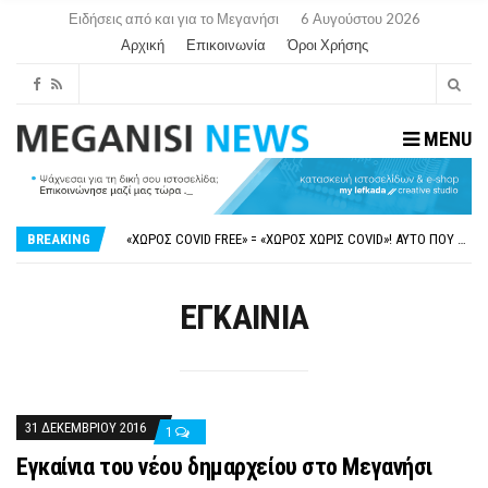
Ειδήσεις από και για το Μεγανήσι
6 Αυγούστου 2026
Αρχική
Επικοινωνία
Όροι Χρήσης
MENU
ΝΥΔΡΊ:ΠΙΆΣΤΗΚΑΝ ΣΤΟ ΞΎΛΟ ΟΙ ΙΔΙΟΚΤΉΤΕΣ ΤΟΥΡΙΣΤΙΚΏΝ ΣΚΑΦΏΝ.
FAKE NEWS ΓΙΑ ΤΟ ΛΙΓΝΙΤΙΚΌ ΣΤΑΘΜΌ ΠΤΟΛΕΜΑΪ́ΔΑ 5 ΚΑΙ ΤΗΝ ΕΝΕΡΓΕΙΑΚΉ ΑΣΦΆΛΕΙΑ ΤΗΣ ΧΏΡΑΣ
BREAKING
«ΧΏΡΟΣ COVID FREE» = «ΧΏΡΟΣ ΧΩΡΊΣ COVID»! ΑΥΤΌ ΠΟΥ ΚΑΝΕΊΣ ΔΕΝ ΈΧΕΙ ΤΟΛΜΉΣΕΙ ΝΑ ΡΩΤΉΣΕΙ
ΠΕΡΊ ΑΝΑΣΤΟΛΉΣ ΝΗΠΙΑΓΩΓΕΊΩΝ ΣΤΗ ΛΕΥΚΆΔΑ
ΠΑΡΑΙΤΉΘΗΚΕ Η ΑΝΤΙΔΉΜΑΡΧΟΣ ΠΟΛΙΤΙΣΜΟΎ ΜΕΓΑΝΗΣΊΟΥ Κ . ΕΥΑΓΓΕΛΊΑ ΜΕΛΆ. Η ΕΠΙΣΤΟΛΉ ΤΗΣ ΠΑΡΑΊΤΗΣΗΣ
ΝΥΔΡΊ:ΠΙΆΣΤΗΚΑΝ ΣΤΟ ΞΎΛΟ ΟΙ ΙΔΙΟΚΤΉΤΕΣ ΤΟΥΡΙΣΤΙΚΏΝ ΣΚΑΦΏΝ.
ΕΓΚΑΙΝΙΑ
FAKE NEWS ΓΙΑ ΤΟ ΛΙΓΝΙΤΙΚΌ ΣΤΑΘΜΌ ΠΤΟΛΕΜΑΪ́ΔΑ 5 ΚΑΙ ΤΗΝ ΕΝΕΡΓΕΙΑΚΉ ΑΣΦΆΛΕΙΑ ΤΗΣ ΧΏΡΑΣ
31 ΔΕΚΕΜΒΡΊΟΥ 2016
1
Εγκαίνια του νέου δημαρχείου στο Μεγανήσι