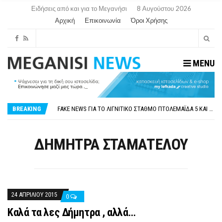
Ειδήσεις από και για το Μεγανήσι
8 Αυγούστου 2026
Αρχική
Επικοινωνία
Όροι Χρήσης
MENU
ΠΑΡΑΙΤΉΘΗΚΕ Η ΑΝΤΙΔΉΜΑΡΧΟΣ ΠΟΛΙΤΙΣΜΟΎ ΜΕΓΑΝΗΣΊΟΥ Κ . ΕΥΑΓΓΕΛΊΑ ΜΕΛΆ. Η ΕΠΙΣΤΟΛΉ ΤΗΣ ΠΑΡΑΊΤΗΣΗΣ
ΟΡΙΣΤΙΚΆ ΧΩΡΊΣ ΑΚΤΟΠΛΟΙΚΗ ΣΎΝΔΕΣΗ ΦΈΤΟΣ ΤΟ ΚΑΛΟΚΑΊΡΙ ΤΑ ΙΌΝΙΑ
BREAKING
FAKE NEWS ΓΙΑ ΤΟ ΛΙΓΝΙΤΙΚΌ ΣΤΑΘΜΌ ΠΤΟΛΕΜΑΪ́ΔΑ 5 ΚΑΙ ΤΗΝ ΕΝΕΡΓΕΙΑΚΉ ΑΣΦΆΛΕΙΑ ΤΗΣ ΧΏΡΑΣ
«ΧΏΡΟΣ COVID FREE» = «ΧΏΡΟΣ ΧΩΡΊΣ COVID»! ΑΥΤΌ ΠΟΥ ΚΑΝΕΊΣ ΔΕΝ ΈΧΕΙ ΤΟΛΜΉΣΕΙ ΝΑ ΡΩΤΉΣΕΙ
ΠΕΡΊ ΑΝΑΣΤΟΛΉΣ ΝΗΠΙΑΓΩΓΕΊΩΝ ΣΤΗ ΛΕΥΚΆΔΑ
ΠΑΡΑΙΤΉΘΗΚΕ Η ΑΝΤΙΔΉΜΑΡΧΟΣ ΠΟΛΙΤΙΣΜΟΎ ΜΕΓΑΝΗΣΊΟΥ Κ . ΕΥΑΓΓΕΛΊΑ ΜΕΛΆ. Η ΕΠΙΣΤΟΛΉ ΤΗΣ ΠΑΡΑΊΤΗΣΗΣ
ΔΗΜΗΤΡΑ ΣΤΑΜΑΤΕΛΟΥ
ΟΡΙΣΤΙΚΆ ΧΩΡΊΣ ΑΚΤΟΠΛΟΙΚΗ ΣΎΝΔΕΣΗ ΦΈΤΟΣ ΤΟ ΚΑΛΟΚΑΊΡΙ ΤΑ ΙΌΝΙΑ
24 ΑΠΡΙΛΊΟΥ 2015
0
Καλά τα λες Δήμητρα , αλλά…