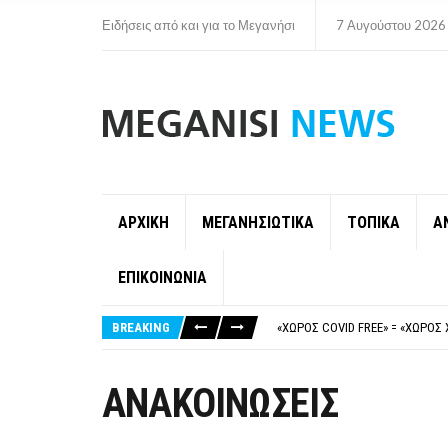
Ειδήσεις από και για το Μεγανήσι
7 Αυγούστου 2026
ΑΡΧΙΚΗ
ΜΕΓΑΝΗΣΙΩΤΙΚΑ
ΤΟΠΙΚΑ
Α
ΕΠΙΚΟΙΝΩΝΙΑ
ΝΥΔΡΊ:ΠΙΆΣΤΗΚΑΝ ΣΤΟ ΞΎΛΟ ΟΙ
FAKE NEWS ΓΙΑ ΤΟ ΛΙΓΝΙΤΙΚΌ Σ
BREAKING
«ΧΏΡΟΣ COVID FREE» = «ΧΏΡΟΣ 
ΠΕΡΊ ΑΝΑΣΤΟΛΉΣ ΝΗΠΙΑΓΩΓΕΊΩ
ΠΑΡΑΙΤΉΘΗΚΕ Η ΑΝΤΙΔΉΜΑΡΧΟΣ 
ΝΥΔΡΊ:ΠΙΆΣΤΗΚΑΝ ΣΤΟ ΞΎΛΟ ΟΙ
ΑΝΑΚΟΙΝΩΣΕΙΣ
FAKE NEWS ΓΙΑ ΤΟ ΛΙΓΝΙΤΙΚΌ Σ