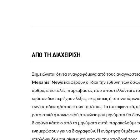
ΑΠΟ ΤΗ ΔΙΑΧΕΙΡΙΣΗ
Σημειώνεται ότι τα αναγραφόμενα από τους αναγνώστες
Meganisi News
και φέρουν οι ίδιοι την ευθύνη των όσων 
άρθρα, επιστολές, παρεμβάσεις που αποστέλλονται στ
εφόσον δεν περιέχουν λέξεις, εκφράσεις ή υπονοούμεν
των αποδέκτη/αποδεκτών του/τους. Τα συκοφαντικά, υβρι
ρατσιστικά ή κοινωνικού αποκλεισμού μηνύματα θα δια
διαφύγει κάποιο από τα μηνύματα αυτά, παρακαλούμε το
ενημερώσουν για να διαγραφούν. Η ανάρτηση θεμάτων 
ιστολόγια δεν σημαίνει αυτόματα και την αποδοχή τους.