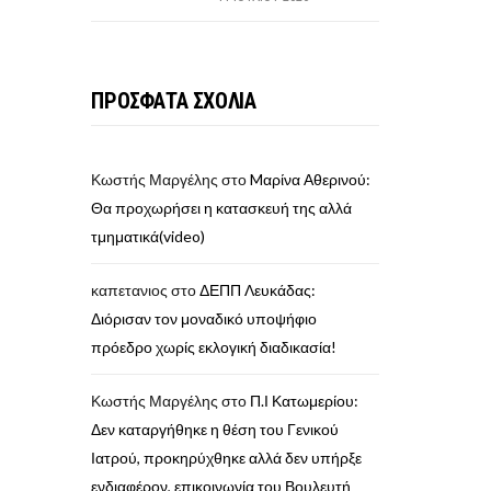
ΠΡΟΣΦΑΤΑ ΣΧΟΛΙΑ
Κωστής Μαργέλης
στο
Mαρίνα Αθερινού:
Θα προχωρήσει η κατασκευή της αλλά
τμηματικά(video)
καπετανιος
στο
ΔΕΠΠ Λευκάδας:
Διόρισαν τον μοναδικό υποψήφιο
πρόεδρο χωρίς εκλογική διαδικασία!
Κωστής Μαργέλης
στο
Π.Ι Κατωμερίου:
Δεν καταργήθηκε η θέση του Γενικού
Ιατρού, προκηρύχθηκε αλλά δεν υπήρξε
ενδιαφέρον, επικοινωνία του Βουλευτή