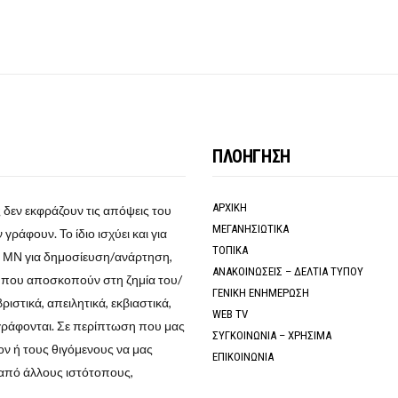
ΠΛΟΗΓΗΣΗ
ΑΡΧΙΚΗ
 δεν εκφράζουν τις απόψεις του
ΜΕΓΑΝΗΣΙΩΤΙΚΑ
γράφουν. Το ίδιο ισχύει και για
ΤΟΠΙΚΑ
ο ΜΝ για δημοσίευση/ανάρτηση,
ΑΝΑΚΟΙΝΩΣΕΙΣ – ΔΕΛΤΙΑ ΤΥΠΟΥ
α που αποσκοπούν στη ζημία του/
ΓΕΝΙΚΗ ΕΝΗΜΕΡΩΣΗ
στικά, απειλητικά, εκβιαστικά,
WEB TV
γράφονται. Σε περίπτωση που μας
ΣΥΓΚΟΙΝΩΝΙΑ – ΧΡΗΣΙΜΑ
ν ή τους θιγόμενους να μας
ΕΠΙΚΟΙΝΩΝΙΑ
από άλλους ιστότοπους,