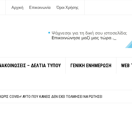
Αρχική
Επικοινωνία
Όροι Χρήσης
ΝΑΚΟΙΝΩΣΕΙΣ – ΔΕΛΤΙΑ ΤΥΠΟΥ
ΓΕΝΙΚΗ ΕΝΗΜΕΡΩΣΗ
WEB 
 ΙΔΙΟΚΤΉΤΕΣ ΤΟΥΡΙΣΤΙΚΏΝ ΣΚΑΦΏΝ.
ΤΑΘΜΌ ΠΤΟΛΕΜΑΪ́ΔΑ 5 ΚΑΙ ΤΗΝ ΕΝΕΡΓΕΙΑΚΉ ΑΣΦΆΛΕΙΑ ΤΗΣ ΧΏΡΑΣ
ΧΩΡΊΣ COVID»! ΑΥΤΌ ΠΟΥ ΚΑΝΕΊΣ ΔΕΝ ΈΧΕΙ ΤΟΛΜΉΣΕΙ ΝΑ ΡΩΤΉΣΕΙ
Ν ΣΤΗ ΛΕΥΚΆΔΑ
ΠΟΛΙΤΙΣΜΟΎ ΜΕΓΑΝΗΣΊΟΥ Κ . ΕΥΑΓΓΕΛΊΑ ΜΕΛΆ. Η ΕΠΙΣΤΟΛΉ ΤΗΣ ΠΑΡΑΊΤΗΣΗΣ
 ΙΔΙΟΚΤΉΤΕΣ ΤΟΥΡΙΣΤΙΚΏΝ ΣΚΑΦΏΝ.
ΤΑΘΜΌ ΠΤΟΛΕΜΑΪ́ΔΑ 5 ΚΑΙ ΤΗΝ ΕΝΕΡΓΕΙΑΚΉ ΑΣΦΆΛΕΙΑ ΤΗΣ ΧΏΡΑΣ