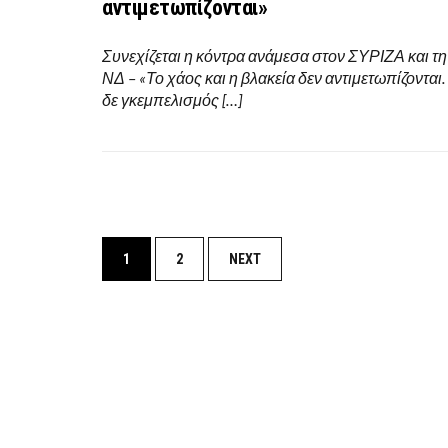
αντιμετωπίζονται»
Συνεχίζεται η κόντρα ανάμεσα στον ΣΥΡΙΖΑ και τη
ΝΔ – «Το χάος και η βλακεία δεν αντιμετωπίζονται.
δε γκεμπελισμός […]
Posts
1
2
NEXT
navigation