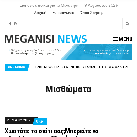
Ειδήσεις από και για το Μεγανήσι
9 Αυγούστου 2026
Αρχική
Επικοινωνία
Όροι Χρήσης
MENU
ΠΑΡΑΙΤΉΘΗΚΕ Η ΑΝΤΙΔΉΜΑΡΧΟΣ ΠΟΛΙΤΙΣΜΟΎ ΜΕΓΑΝΗΣΊΟΥ Κ . ΕΥΑΓΓΕΛΊΑ ΜΕΛΆ. Η ΕΠΙΣΤΟΛΉ ΤΗΣ ΠΑΡΑΊΤΗΣΗΣ
ΟΡΙΣΤΙΚΆ ΧΩΡΊΣ ΑΚΤΟΠΛΟΙΚΗ ΣΎΝΔΕΣΗ ΦΈΤΟΣ ΤΟ ΚΑΛΟΚΑΊΡΙ ΤΑ ΙΌΝΙΑ
BREAKING
FAKE NEWS ΓΙΑ ΤΟ ΛΙΓΝΙΤΙΚΌ ΣΤΑΘΜΌ ΠΤΟΛΕΜΑΪ́ΔΑ 5 ΚΑΙ ΤΗΝ ΕΝΕΡΓΕΙΑΚΉ ΑΣΦΆΛΕΙΑ ΤΗΣ ΧΏΡΑΣ
«ΧΏΡΟΣ COVID FREE» = «ΧΏΡΟΣ ΧΩΡΊΣ COVID»! ΑΥΤΌ ΠΟΥ ΚΑΝΕΊΣ ΔΕΝ ΈΧΕΙ ΤΟΛΜΉΣΕΙ ΝΑ ΡΩΤΉΣΕΙ
ΠΕΡΊ ΑΝΑΣΤΟΛΉΣ ΝΗΠΙΑΓΩΓΕΊΩΝ ΣΤΗ ΛΕΥΚΆΔΑ
ΠΑΡΑΙΤΉΘΗΚΕ Η ΑΝΤΙΔΉΜΑΡΧΟΣ ΠΟΛΙΤΙΣΜΟΎ ΜΕΓΑΝΗΣΊΟΥ Κ . ΕΥΑΓΓΕΛΊΑ ΜΕΛΆ. Η ΕΠΙΣΤΟΛΉ ΤΗΣ ΠΑΡΑΊΤΗΣΗΣ
Μισθώματα
ΟΡΙΣΤΙΚΆ ΧΩΡΊΣ ΑΚΤΟΠΛΟΙΚΗ ΣΎΝΔΕΣΗ ΦΈΤΟΣ ΤΟ ΚΑΛΟΚΑΊΡΙ ΤΑ ΙΌΝΙΑ
23 ΜΑΪ́ΟΥ 2012
0
Xωστάτε το σπίτι σας;Μπορείτε να