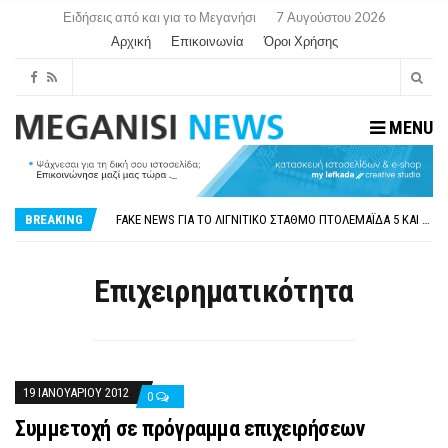
Ειδήσεις από και για το Μεγανήσι
7 Αυγούστου 2026
Αρχική
Επικοινωνία
Όροι Χρήσης
MENU
ΠΑΡΑΙΤΉΘΗΚΕ Η ΑΝΤΙΔΉΜΑΡΧΟΣ ΠΟΛΙΤΙΣΜΟΎ ΜΕΓΑΝΗΣΊΟΥ Κ . ΕΥΑΓΓΕΛΊΑ ΜΕΛΆ. Η ΕΠΙΣΤΟΛΉ ΤΗΣ ΠΑΡΑΊΤΗΣΗΣ
ΟΡΙΣΤΙΚΆ ΧΩΡΊΣ ΑΚΤΟΠΛΟΙΚΗ ΣΎΝΔΕΣΗ ΦΈΤΟΣ ΤΟ ΚΑΛΟΚΑΊΡΙ ΤΑ ΙΌΝΙΑ
BREAKING
FAKE NEWS ΓΙΑ ΤΟ ΛΙΓΝΙΤΙΚΌ ΣΤΑΘΜΌ ΠΤΟΛΕΜΑΪ́ΔΑ 5 ΚΑΙ ΤΗΝ ΕΝΕΡΓΕΙΑΚΉ ΑΣΦΆΛΕΙΑ ΤΗΣ ΧΏΡΑΣ
«ΧΏΡΟΣ COVID FREE» = «ΧΏΡΟΣ ΧΩΡΊΣ COVID»! ΑΥΤΌ ΠΟΥ ΚΑΝΕΊΣ ΔΕΝ ΈΧΕΙ ΤΟΛΜΉΣΕΙ ΝΑ ΡΩΤΉΣΕΙ
ΠΕΡΊ ΑΝΑΣΤΟΛΉΣ ΝΗΠΙΑΓΩΓΕΊΩΝ ΣΤΗ ΛΕΥΚΆΔΑ
ΠΑΡΑΙΤΉΘΗΚΕ Η ΑΝΤΙΔΉΜΑΡΧΟΣ ΠΟΛΙΤΙΣΜΟΎ ΜΕΓΑΝΗΣΊΟΥ Κ . ΕΥΑΓΓΕΛΊΑ ΜΕΛΆ. Η ΕΠΙΣΤΟΛΉ ΤΗΣ ΠΑΡΑΊΤΗΣΗΣ
Επιχειρηματικότητα
ΟΡΙΣΤΙΚΆ ΧΩΡΊΣ ΑΚΤΟΠΛΟΙΚΗ ΣΎΝΔΕΣΗ ΦΈΤΟΣ ΤΟ ΚΑΛΟΚΑΊΡΙ ΤΑ ΙΌΝΙΑ
19 ΙΑΝΟΥΑΡΊΟΥ 2012
0
Συμμετοχή σε πρόγραμμα επιχειρήσεων