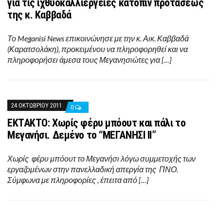
για τις ιχθυοκαλλιέργειες κατόπιν προτάσεως
της κ. Καββαδά
Το Meganisi News επικοινώνησε με την κ. Αικ. Καββαδά
(Καρατσολάκη), προκειμένου να πληροφορηθεί και να
πληροφορήσει άμεσα τους Μεγανησιώτες για […]
24 ΟΚΤΩΒΡΊΟΥ 2011
0
EKTAKTO: Xωρίς φέρυ μπόουτ και πάλι το
Μεγανήσι. Δεμένο το “ΜΕΓΑΝΗΣΙ ΙΙ”
Χωρίς φέρυ μπόουτ το Μεγανήσι λόγω συμμετοχής των
εργαζομένων στην πανελλαδική απεργία της ΠΝΟ.
Σύμφωνα με πληροφορίες , έπειτα από […]