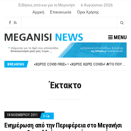
Ειδήσεις από και για το Μεγανήσι
6 Αυγούστου 2026
Αρχική
Επικοινωνία
Όροι Χρήσης
MENU
ΝΥΔΡΊ:ΠΙΆΣΤΗΚΑΝ ΣΤΟ ΞΎΛΟ ΟΙ ΙΔΙΟΚΤΉΤΕΣ ΤΟΥΡΙΣΤΙΚΏΝ ΣΚΑΦΏΝ.
FAKE NEWS ΓΙΑ ΤΟ ΛΙΓΝΙΤΙΚΌ ΣΤΑΘΜΌ ΠΤΟΛΕΜΑΪ́ΔΑ 5 ΚΑΙ ΤΗΝ ΕΝΕΡΓΕΙΑΚΉ ΑΣΦΆΛΕΙΑ ΤΗΣ ΧΏΡΑΣ
BREAKING
«ΧΏΡΟΣ COVID FREE» = «ΧΏΡΟΣ ΧΩΡΊΣ COVID»! ΑΥΤΌ ΠΟΥ ΚΑΝΕΊΣ ΔΕΝ ΈΧΕΙ ΤΟΛΜΉΣΕΙ ΝΑ ΡΩΤΉΣΕΙ
ΠΕΡΊ ΑΝΑΣΤΟΛΉΣ ΝΗΠΙΑΓΩΓΕΊΩΝ ΣΤΗ ΛΕΥΚΆΔΑ
ΠΑΡΑΙΤΉΘΗΚΕ Η ΑΝΤΙΔΉΜΑΡΧΟΣ ΠΟΛΙΤΙΣΜΟΎ ΜΕΓΑΝΗΣΊΟΥ Κ . ΕΥΑΓΓΕΛΊΑ ΜΕΛΆ. Η ΕΠΙΣΤΟΛΉ ΤΗΣ ΠΑΡΑΊΤΗΣΗΣ
ΝΥΔΡΊ:ΠΙΆΣΤΗΚΑΝ ΣΤΟ ΞΎΛΟ ΟΙ ΙΔΙΟΚΤΉΤΕΣ ΤΟΥΡΙΣΤΙΚΏΝ ΣΚΑΦΏΝ.
Έκτακτο
FAKE NEWS ΓΙΑ ΤΟ ΛΙΓΝΙΤΙΚΌ ΣΤΑΘΜΌ ΠΤΟΛΕΜΑΪ́ΔΑ 5 ΚΑΙ ΤΗΝ ΕΝΕΡΓΕΙΑΚΉ ΑΣΦΆΛΕΙΑ ΤΗΣ ΧΏΡΑΣ
18 ΝΟΕΜΒΡΊΟΥ 2011
0
Ενημέρωση από την Περιφέρεια στο Μεγανήσι