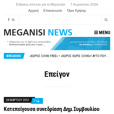
Ειδήσεις από και για το Μεγανήσι
7 Αυγούστου 2026
Αρχική
Επικοινωνία
Όροι Χρήσης
MENU
ΝΥΔΡΊ:ΠΙΆΣΤΗΚΑΝ ΣΤΟ ΞΎΛΟ ΟΙ ΙΔΙΟΚΤΉΤΕΣ ΤΟΥΡΙΣΤΙΚΏΝ ΣΚΑΦΏΝ.
FAKE NEWS ΓΙΑ ΤΟ ΛΙΓΝΙΤΙΚΌ ΣΤΑΘΜΌ ΠΤΟΛΕΜΑΪ́ΔΑ 5 ΚΑΙ ΤΗΝ ΕΝΕΡΓΕΙΑΚΉ ΑΣΦΆΛΕΙΑ ΤΗΣ ΧΏΡΑΣ
BREAKING
«ΧΏΡΟΣ COVID FREE» = «ΧΏΡΟΣ ΧΩΡΊΣ COVID»! ΑΥΤΌ ΠΟΥ ΚΑΝΕΊΣ ΔΕΝ ΈΧΕΙ ΤΟΛΜΉΣΕΙ ΝΑ ΡΩΤΉΣΕΙ
ΠΕΡΊ ΑΝΑΣΤΟΛΉΣ ΝΗΠΙΑΓΩΓΕΊΩΝ ΣΤΗ ΛΕΥΚΆΔΑ
ΠΑΡΑΙΤΉΘΗΚΕ Η ΑΝΤΙΔΉΜΑΡΧΟΣ ΠΟΛΙΤΙΣΜΟΎ ΜΕΓΑΝΗΣΊΟΥ Κ . ΕΥΑΓΓΕΛΊΑ ΜΕΛΆ. Η ΕΠΙΣΤΟΛΉ ΤΗΣ ΠΑΡΑΊΤΗΣΗΣ
ΝΥΔΡΊ:ΠΙΆΣΤΗΚΑΝ ΣΤΟ ΞΎΛΟ ΟΙ ΙΔΙΟΚΤΉΤΕΣ ΤΟΥΡΙΣΤΙΚΏΝ ΣΚΑΦΏΝ.
Επείγον
FAKE NEWS ΓΙΑ ΤΟ ΛΙΓΝΙΤΙΚΌ ΣΤΑΘΜΌ ΠΤΟΛΕΜΑΪ́ΔΑ 5 ΚΑΙ ΤΗΝ ΕΝΕΡΓΕΙΑΚΉ ΑΣΦΆΛΕΙΑ ΤΗΣ ΧΏΡΑΣ
28 ΜΑΡΤΊΟΥ 2012
1
Κατεπείγουσα συνεδρίαση Δημ.Συμβουλίου