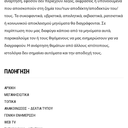
ανάρτηση, εφόσον δεν περιέχουν λέξεις, εκφράσεις ή υπονοούμενα
που αποσκοπούν στη ζημία του/των αποδέκτη/αποδεκτών του/
τους. Τα συκοφαντικά, υβριστικά, απειλητικά, εκβιαστικά, ρατσιστικά
ή κοινωνικού αποκλεισμού μηνύματα θα διαγράφονται. Σε
περίπτωση που μας διαφύγει κάποιο από τα μηνύματα αυτά,
παρακαλούμε τον ή τους θιγόμενους να μας ενημερώσουν για να
διαγραφούν. Η ανάρτηση θεμάτων από άλλους ιστότοπους,
ιστολόγια δεν σημαίνει αυτόματα και την αποδοχή τους.
ΠΛΟΗΓΗΣΗ
ΑΡΧΙΚΗ
ΜΕΓΑΝΗΣΙΩΤΙΚΑ
ΤΟΠΙΚΑ
ΑΝΑΚΟΙΝΩΣΕΙΣ – ΔΕΛΤΙΑ ΤΥΠΟΥ
ΓΕΝΙΚΗ ΕΝΗΜΕΡΩΣΗ
WEB TV