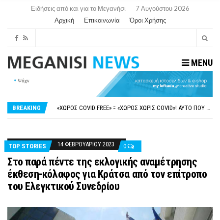
Ειδήσεις από και για το Μεγανήσι
7 Αυγούστου 2026
Αρχική
Επικοινωνία
Όροι Χρήσης
MENU
ΝΥΔΡΊ:ΠΙΆΣΤΗΚΑΝ ΣΤΟ ΞΎΛΟ ΟΙ ΙΔΙΟΚΤΉΤΕΣ ΤΟΥΡΙΣΤΙΚΏΝ ΣΚΑΦΏΝ.
FAKE NEWS ΓΙΑ ΤΟ ΛΙΓΝΙΤΙΚΌ ΣΤΑΘΜΌ ΠΤΟΛΕΜΑΪ́ΔΑ 5 ΚΑΙ ΤΗΝ ΕΝΕΡΓΕΙΑΚΉ ΑΣΦΆΛΕΙΑ ΤΗΣ ΧΏΡΑΣ
«ΧΏΡΟΣ COVID FREE» = «ΧΏΡΟΣ ΧΩΡΊΣ COVID»! ΑΥΤΌ ΠΟΥ ΚΑΝΕΊΣ ΔΕΝ ΈΧΕΙ ΤΟΛΜΉΣΕΙ ΝΑ ΡΩΤΉΣΕΙ
BREAKING
ΠΕΡΊ ΑΝΑΣΤΟΛΉΣ ΝΗΠΙΑΓΩΓΕΊΩΝ ΣΤΗ ΛΕΥΚΆΔΑ
ΠΑΡΑΙΤΉΘΗΚΕ Η ΑΝΤΙΔΉΜΑΡΧΟΣ ΠΟΛΙΤΙΣΜΟΎ ΜΕΓΑΝΗΣΊΟΥ Κ . ΕΥΑΓΓΕΛΊΑ ΜΕΛΆ. Η ΕΠΙΣΤΟΛΉ ΤΗΣ ΠΑΡΑΊΤΗΣΗΣ
ΝΥΔΡΊ:ΠΙΆΣΤΗΚΑΝ ΣΤΟ ΞΎΛΟ ΟΙ ΙΔΙΟΚΤΉΤΕΣ ΤΟΥΡΙΣΤΙΚΏΝ ΣΚΑΦΏΝ.
FAKE NEWS ΓΙΑ ΤΟ ΛΙΓΝΙΤΙΚΌ ΣΤΑΘΜΌ ΠΤΟΛΕΜΑΪ́ΔΑ 5 ΚΑΙ ΤΗΝ ΕΝΕΡΓΕΙΑΚΉ ΑΣΦΆΛΕΙΑ ΤΗΣ ΧΏΡΑΣ
14 ΦΕΒΡΟΥΑΡΊΟΥ 2023
TOP STORIES
0
Στο παρά πέντε της εκλογικής αναμέτρησης
έκθεση-κόλαφος για Κράτσα από τον επίτροπο
του Ελεγκτικού Συνεδρίου