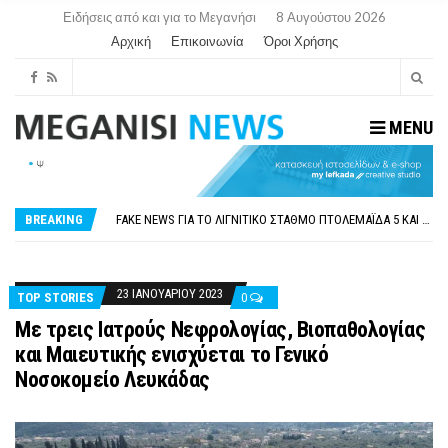
Ειδήσεις από και για το Μεγανήσι
8 Αυγούστου 2026
Αρχική
Επικοινωνία
Όροι Χρήσης
MENU
ΠΑΡΑΙΤΉΘΗΚΕ Η ΑΝΤΙΔΉΜΑΡΧΟΣ ΠΟΛΙΤΙΣΜΟΎ ΜΕΓΑΝΗΣΊΟΥ Κ . ΕΥΑΓΓΕΛΊΑ ΜΕΛΆ. Η ΕΠΙΣΤΟΛΉ ΤΗΣ ΠΑΡΑΊΤΗΣΗΣ
ΟΡΙΣΤΙΚΆ ΧΩΡΊΣ ΑΚΤΟΠΛΟΙΚΗ ΣΎΝΔΕΣΗ ΦΈΤΟΣ ΤΟ ΚΑΛΟΚΑΊΡΙ ΤΑ ΙΌΝΙΑ
FAKE NEWS ΓΙΑ ΤΟ ΛΙΓΝΙΤΙΚΌ ΣΤΑΘΜΌ ΠΤΟΛΕΜΑΪ́ΔΑ 5 ΚΑΙ ΤΗΝ ΕΝΕΡΓΕΙΑΚΉ ΑΣΦΆΛΕΙΑ ΤΗΣ ΧΏΡΑΣ
BREAKING
«ΧΏΡΟΣ COVID FREE» = «ΧΏΡΟΣ ΧΩΡΊΣ COVID»! ΑΥΤΌ ΠΟΥ ΚΑΝΕΊΣ ΔΕΝ ΈΧΕΙ ΤΟΛΜΉΣΕΙ ΝΑ ΡΩΤΉΣΕΙ
ΠΕΡΊ ΑΝΑΣΤΟΛΉΣ ΝΗΠΙΑΓΩΓΕΊΩΝ ΣΤΗ ΛΕΥΚΆΔΑ
ΠΑΡΑΙΤΉΘΗΚΕ Η ΑΝΤΙΔΉΜΑΡΧΟΣ ΠΟΛΙΤΙΣΜΟΎ ΜΕΓΑΝΗΣΊΟΥ Κ . ΕΥΑΓΓΕΛΊΑ ΜΕΛΆ. Η ΕΠΙΣΤΟΛΉ ΤΗΣ ΠΑΡΑΊΤΗΣΗΣ
ΟΡΙΣΤΙΚΆ ΧΩΡΊΣ ΑΚΤΟΠΛΟΙΚΗ ΣΎΝΔΕΣΗ ΦΈΤΟΣ ΤΟ ΚΑΛΟΚΑΊΡΙ ΤΑ ΙΌΝΙΑ
23 ΙΑΝΟΥΑΡΊΟΥ 2023
TOP STORIES
0
Με τρεις Ιατρούς Νεφρολογίας, Βιοπαθολογίας
και Μαιευτικής ενισχύεται το Γενικό
Νοσοκομείο Λευκάδας