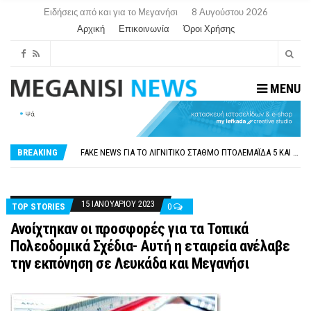
Ειδήσεις από και για το Μεγανήσι
8 Αυγούστου 2026
Αρχική
Επικοινωνία
Όροι Χρήσης
MENU
ΠΑΡΑΙΤΉΘΗΚΕ Η ΑΝΤΙΔΉΜΑΡΧΟΣ ΠΟΛΙΤΙΣΜΟΎ ΜΕΓΑΝΗΣΊΟΥ Κ . ΕΥΑΓΓΕΛΊΑ ΜΕΛΆ. Η ΕΠΙΣΤΟΛΉ ΤΗΣ ΠΑΡΑΊΤΗΣΗΣ
ΟΡΙΣΤΙΚΆ ΧΩΡΊΣ ΑΚΤΟΠΛΟΙΚΗ ΣΎΝΔΕΣΗ ΦΈΤΟΣ ΤΟ ΚΑΛΟΚΑΊΡΙ ΤΑ ΙΌΝΙΑ
FAKE NEWS ΓΙΑ ΤΟ ΛΙΓΝΙΤΙΚΌ ΣΤΑΘΜΌ ΠΤΟΛΕΜΑΪ́ΔΑ 5 ΚΑΙ ΤΗΝ ΕΝΕΡΓΕΙΑΚΉ ΑΣΦΆΛΕΙΑ ΤΗΣ ΧΏΡΑΣ
BREAKING
«ΧΏΡΟΣ COVID FREE» = «ΧΏΡΟΣ ΧΩΡΊΣ COVID»! ΑΥΤΌ ΠΟΥ ΚΑΝΕΊΣ ΔΕΝ ΈΧΕΙ ΤΟΛΜΉΣΕΙ ΝΑ ΡΩΤΉΣΕΙ
ΠΕΡΊ ΑΝΑΣΤΟΛΉΣ ΝΗΠΙΑΓΩΓΕΊΩΝ ΣΤΗ ΛΕΥΚΆΔΑ
ΠΑΡΑΙΤΉΘΗΚΕ Η ΑΝΤΙΔΉΜΑΡΧΟΣ ΠΟΛΙΤΙΣΜΟΎ ΜΕΓΑΝΗΣΊΟΥ Κ . ΕΥΑΓΓΕΛΊΑ ΜΕΛΆ. Η ΕΠΙΣΤΟΛΉ ΤΗΣ ΠΑΡΑΊΤΗΣΗΣ
ΟΡΙΣΤΙΚΆ ΧΩΡΊΣ ΑΚΤΟΠΛΟΙΚΗ ΣΎΝΔΕΣΗ ΦΈΤΟΣ ΤΟ ΚΑΛΟΚΑΊΡΙ ΤΑ ΙΌΝΙΑ
15 ΙΑΝΟΥΑΡΊΟΥ 2023
TOP STORIES
0
Ανοίχτηκαν οι προσφορές για τα Τοπικά
Πολεοδομικά Σχέδια- Αυτή η εταιρεία ανέλαβε
την εκπόνηση σε Λευκάδα και Μεγανήσι