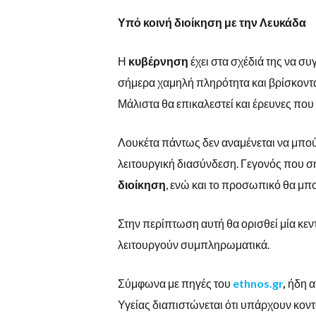
Υπό κοινή διοίκηση με την Λευκάδα
Η
κυβέρνηση
έχει στα σχέδιά της να σ
σήμερα χαμηλή πληρότητα και βρίσκοντα
Μάλιστα θα επικαλεστεί και έρευνες που 
Λουκέτα πάντως δεν αναμένεται να μπο
λειτουργική διασύνδεση. Γεγονός που ση
διοίκηση
, ενώ και το προσωπικό θα μπο
Στην περίπτωση αυτή θα ορισθεί μία κεν
λειτουργούν συμπληρωματικά.
Σύμφωνα με πηγές του
ethnos.gr
,
ήδη α
Υγείας διαπιστώνεται ότι υπάρχουν κον