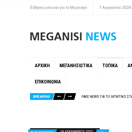
Ειδήσεις από και για το Μεγανήσι
7 Αυγούστου 2026
ΑΡΧΙΚΗ
ΜΕΓΑΝΗΣΙΩΤΙΚΑ
ΤΟΠΙΚΑ
Α
ΕΠΙΚΟΙΝΩΝΙΑ
ΠΑΡΑΙΤΉΘΗΚΕ Η ΑΝΤΙΔΉΜΑΡΧΟΣ 
ΟΡΙΣΤΙΚΆ ΧΩΡΊΣ ΑΚΤΟΠΛΟΙΚΗ Σ
BREAKING
FAKE NEWS ΓΙΑ ΤΟ ΛΙΓΝΙΤΙΚΌ Σ
«ΧΏΡΟΣ COVID FREE» = «ΧΏΡΟΣ 
ΠΕΡΊ ΑΝΑΣΤΟΛΉΣ ΝΗΠΙΑΓΩΓΕΊΩ
ΠΑΡΑΙΤΉΘΗΚΕ Η ΑΝΤΙΔΉΜΑΡΧΟΣ 
ΟΡΙΣΤΙΚΆ ΧΩΡΊΣ ΑΚΤΟΠΛΟΙΚΗ Σ
18 ΔΕΚΕΜΒΡΊΟΥ 2022