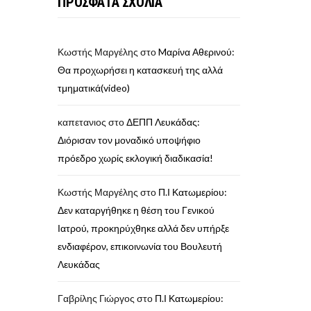
ΠΡΟΣΦΑΤΑ ΣΧΟΛΙΑ
Κωστής Μαργέλης
στο
Mαρίνα Αθερινού:
Θα προχωρήσει η κατασκευή της αλλά
τμηματικά(video)
καπετανιος
στο
ΔΕΠΠ Λευκάδας:
Διόρισαν τον μοναδικό υποψήφιο
πρόεδρο χωρίς εκλογική διαδικασία!
Κωστής Μαργέλης
στο
Π.Ι Κατωμερίου:
Δεν καταργήθηκε η θέση του Γενικού
Ιατρού, προκηρύχθηκε αλλά δεν υπήρξε
ενδιαφέρον, επικοινωνία του Βουλευτή
Λευκάδας
Γαβρίλης Γιώργος
στο
Π.Ι Κατωμερίου: