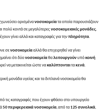
υγχωνεύσει ορισμένα
νοσοκομεία
τα οποία παρουσιάζουν
ι πολύ κοντά σε μεγαλύτερες
νοσοκομειακές
μονάδες
.
έχουν γίνει αλλά και καταγραφές για την
πληρότητα
.
ύνε σε
νοσοκομεία
αλλά θα επιχειρηθεί να γίνει
μαίνει ότι δύο
νοσοκομεία
θα
λειτουργούν
υπό
κοινή
ρεί να μετακινείται ώστε να
καλύπτονται
τα
κενά
.
τρική μονάδα υγείας και τα διπλανά νοσοκομεία θα
πό τις καταγραφές που έχουν φθάσει στο υπουργείο
τά
50 περιφερειακά νοσοκομεία
, από τα
125
συνολικά
,