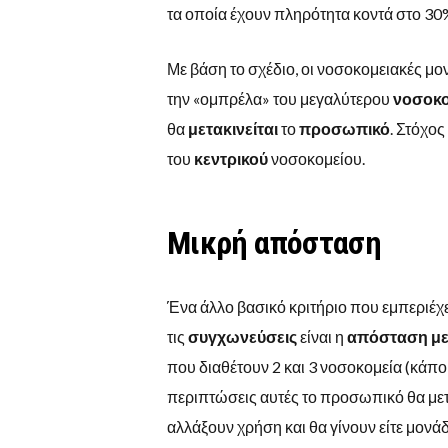
τα οποία έχουν πληρότητα κοντά στο 30
Με βάση το σχέδιο, οι νοσοκομειακές μο
την «ομπρέλα» του μεγαλύτερου
νοσοκο
θα
μετακινείται
το
προσωπικό
. Στόχος
του
κεντρικού
νοσοκομείου.
Μικρή απόσταση
Ένα άλλο βασικό κριτήριο που εμπεριέχ
τις
συγχωνεύσεις
είναι η
απόσταση
με
που διαθέτουν 2 και 3 νοσοκομεία (κάπο
περιπτώσεις αυτές το προσωπικό θα μετ
αλλάξουν χρήση και θα γίνουν είτε μονάδ