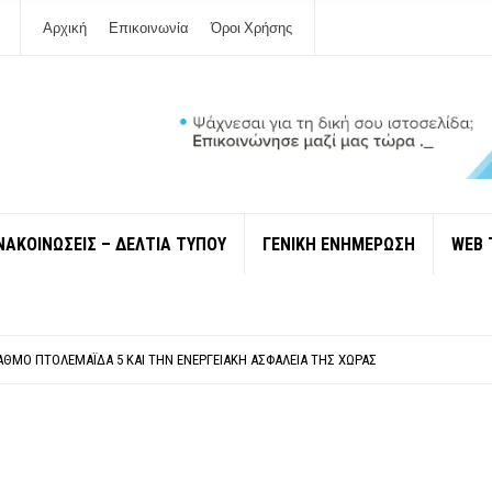
Αρχική
Επικοινωνία
Όροι Χρήσης
ΝΑΚΟΙΝΩΣΕΙΣ – ΔΕΛΤΙΑ ΤΥΠΟΥ
ΓΕΝΙΚΗ ΕΝΗΜΕΡΩΣΗ
WEB 
ΠΟΛΙΤΙΣΜΟΎ ΜΕΓΑΝΗΣΊΟΥ Κ . ΕΥΑΓΓΕΛΊΑ ΜΕΛΆ. Η ΕΠΙΣΤΟΛΉ ΤΗΣ ΠΑΡΑΊΤΗΣΗΣ
ΎΝΔΕΣΗ ΦΈΤΟΣ ΤΟ ΚΑΛΟΚΑΊΡΙ ΤΑ ΙΌΝΙΑ
ΤΑΘΜΌ ΠΤΟΛΕΜΑΪ́ΔΑ 5 ΚΑΙ ΤΗΝ ΕΝΕΡΓΕΙΑΚΉ ΑΣΦΆΛΕΙΑ ΤΗΣ ΧΏΡΑΣ
ΧΩΡΊΣ COVID»! ΑΥΤΌ ΠΟΥ ΚΑΝΕΊΣ ΔΕΝ ΈΧΕΙ ΤΟΛΜΉΣΕΙ ΝΑ ΡΩΤΉΣΕΙ
Ν ΣΤΗ ΛΕΥΚΆΔΑ
ΠΟΛΙΤΙΣΜΟΎ ΜΕΓΑΝΗΣΊΟΥ Κ . ΕΥΑΓΓΕΛΊΑ ΜΕΛΆ. Η ΕΠΙΣΤΟΛΉ ΤΗΣ ΠΑΡΑΊΤΗΣΗΣ
ΎΝΔΕΣΗ ΦΈΤΟΣ ΤΟ ΚΑΛΟΚΑΊΡΙ ΤΑ ΙΌΝΙΑ