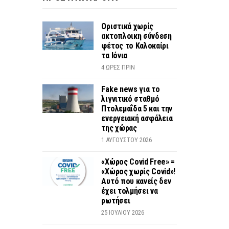
Οριστικά χωρίς
ακτοπλοικη σύνδεση
φέτος το Καλοκαίρι
τα Ιόνια
4 ΏΡΕΣ ΠΡΙΝ
Fake news για το
λιγνιτικό σταθμό
Πτολεμαΐδα 5 και την
ενεργειακή ασφάλεια
της χώρας
1 ΑΥΓΟΎΣΤΟΥ 2026
«Χώρος Covid Free» =
«Χώρος χωρίς Covid»!
Αυτό που κανείς δεν
έχει τολμήσει να
ρωτήσει
25 ΙΟΥΛΊΟΥ 2026