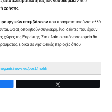
ες
αποτελεσματικότητας
των
νοσοκομείων
που
γή
χρήσης
.
ειρουργικών
επεμβάσεων
που πραγματοποιούνται αλλά
νται. Θα αξιοποιηθούν συγκεκριμένοι δείκτες που έχουν
λες χώρες της Ευρώπης. Στο πλαίσιο αυτό νοσοκομεία θα
ραύματος, ειδικά σε νησιωτικές περιοχές όπου
/meganisinews.eu/post/mohk
Tweet