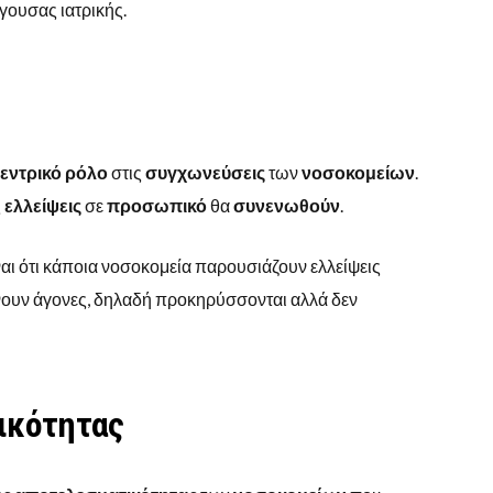
γουσας ιατρικής.
εντρικό
ρόλο
στις
συγχωνεύσεις
των
νοσοκομείων
.
ς
ελλείψεις
σε
προσωπικό
θα
συνενωθούν
.
αι ότι κάποια νοσοκομεία παρουσιάζουν ελλείψεις
νουν άγονες, δηλαδή προκηρύσσονται αλλά δεν
ικότητας