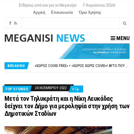
Ειδήσεις από και για το Μεγανήσι
7 Αυγούστου 2026
Αρχική
Επικοινωνία
Όροι Χρήσης
MENU
ΝΥΔΡΊ:ΠΙΆΣΤΗΚΑΝ ΣΤΟ ΞΎΛΟ ΟΙ ΙΔΙΟΚΤΉΤΕΣ ΤΟΥΡΙΣΤΙΚΏΝ ΣΚΑΦΏΝ.
FAKE NEWS ΓΙΑ ΤΟ ΛΙΓΝΙΤΙΚΌ ΣΤΑΘΜΌ ΠΤΟΛΕΜΑΪ́ΔΑ 5 ΚΑΙ ΤΗΝ ΕΝΕΡΓΕΙΑΚΉ ΑΣΦΆΛΕΙΑ ΤΗΣ ΧΏΡΑΣ
«ΧΏΡΟΣ COVID FREE» = «ΧΏΡΟΣ ΧΩΡΊΣ COVID»! ΑΥΤΌ ΠΟΥ ΚΑΝΕΊΣ ΔΕΝ ΈΧΕΙ ΤΟΛΜΉΣΕΙ ΝΑ ΡΩΤΉΣΕΙ
BREAKING
ΠΕΡΊ ΑΝΑΣΤΟΛΉΣ ΝΗΠΙΑΓΩΓΕΊΩΝ ΣΤΗ ΛΕΥΚΆΔΑ
ΠΑΡΑΙΤΉΘΗΚΕ Η ΑΝΤΙΔΉΜΑΡΧΟΣ ΠΟΛΙΤΙΣΜΟΎ ΜΕΓΑΝΗΣΊΟΥ Κ . ΕΥΑΓΓΕΛΊΑ ΜΕΛΆ. Η ΕΠΙΣΤΟΛΉ ΤΗΣ ΠΑΡΑΊΤΗΣΗΣ
ΝΥΔΡΊ:ΠΙΆΣΤΗΚΑΝ ΣΤΟ ΞΎΛΟ ΟΙ ΙΔΙΟΚΤΉΤΕΣ ΤΟΥΡΙΣΤΙΚΏΝ ΣΚΑΦΏΝ.
FAKE NEWS ΓΙΑ ΤΟ ΛΙΓΝΙΤΙΚΌ ΣΤΑΘΜΌ ΠΤΟΛΕΜΑΪ́ΔΑ 5 ΚΑΙ ΤΗΝ ΕΝΕΡΓΕΙΑΚΉ ΑΣΦΆΛΕΙΑ ΤΗΣ ΧΏΡΑΣ
24 ΝΟΕΜΒΡΊΟΥ 2022
TOP STORIES
0
Μετά τον Τηλυκράτη και η Νίκη Λευκάδας
δείχνει τον Δήμο για μεροληψία στην χρήση των
Δημοτικών Σταδίων