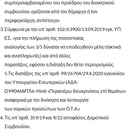
συμπεριλαμβανομένου του προέδρου του διοικητικού
συμβουλίου, ορίζονται από τον δήμαρχο ή τον
περιφερειάρχη, αντίστοιχα»
Σύμφωνα με την υπ΄αριθ. 102/63900/13.09.2019 εγκ. ΥΠ.
ΕΣ. «για την πλήρωση της ποσοστιαίας
αναλογίας των 3/5 δύναται να υποδειχθούν μέλη (τακτικά
και αναπληρωτές) και από άλλες
παρατάξεις, εφόσον η διάταξη δεν θέτει περιορισμούς.
5.Τις διατάξεις της υπ’ αριθ. 99/26704/29.4.2020 εγκυκλίου
του Υπουργείου Εσωτερικών (ΑΔΑ:
Ω99Θ46ΜΤΛ6-Η64) «Περαιτέρω διευκρινίσεις επί θεμάτων
αναφορικά με την διοίκηση και λειτουργία
των νομικών προσώπων των Ο.Τ.Α.»
Τις υπ΄αριθ. 359/19 και 9/22 αποφάσεις Δημοτικού
Συμβουλίου.