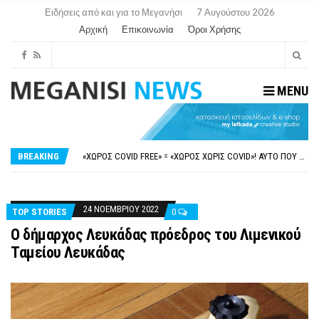
Ειδήσεις από και για το Μεγανήσι
7 Αυγούστου 2026
Αρχική
Επικοινωνία
Όροι Χρήσης
MENU
ΝΥΔΡΊ:ΠΙΆΣΤΗΚΑΝ ΣΤΟ ΞΎΛΟ ΟΙ ΙΔΙΟΚΤΉΤΕΣ ΤΟΥΡΙΣΤΙΚΏΝ ΣΚΑΦΏΝ.
FAKE NEWS ΓΙΑ ΤΟ ΛΙΓΝΙΤΙΚΌ ΣΤΑΘΜΌ ΠΤΟΛΕΜΑΪ́ΔΑ 5 ΚΑΙ ΤΗΝ ΕΝΕΡΓΕΙΑΚΉ ΑΣΦΆΛΕΙΑ ΤΗΣ ΧΏΡΑΣ
«ΧΏΡΟΣ COVID FREE» = «ΧΏΡΟΣ ΧΩΡΊΣ COVID»! ΑΥΤΌ ΠΟΥ ΚΑΝΕΊΣ ΔΕΝ ΈΧΕΙ ΤΟΛΜΉΣΕΙ ΝΑ ΡΩΤΉΣΕΙ
BREAKING
ΠΕΡΊ ΑΝΑΣΤΟΛΉΣ ΝΗΠΙΑΓΩΓΕΊΩΝ ΣΤΗ ΛΕΥΚΆΔΑ
ΠΑΡΑΙΤΉΘΗΚΕ Η ΑΝΤΙΔΉΜΑΡΧΟΣ ΠΟΛΙΤΙΣΜΟΎ ΜΕΓΑΝΗΣΊΟΥ Κ . ΕΥΑΓΓΕΛΊΑ ΜΕΛΆ. Η ΕΠΙΣΤΟΛΉ ΤΗΣ ΠΑΡΑΊΤΗΣΗΣ
ΝΥΔΡΊ:ΠΙΆΣΤΗΚΑΝ ΣΤΟ ΞΎΛΟ ΟΙ ΙΔΙΟΚΤΉΤΕΣ ΤΟΥΡΙΣΤΙΚΏΝ ΣΚΑΦΏΝ.
FAKE NEWS ΓΙΑ ΤΟ ΛΙΓΝΙΤΙΚΌ ΣΤΑΘΜΌ ΠΤΟΛΕΜΑΪ́ΔΑ 5 ΚΑΙ ΤΗΝ ΕΝΕΡΓΕΙΑΚΉ ΑΣΦΆΛΕΙΑ ΤΗΣ ΧΏΡΑΣ
24 ΝΟΕΜΒΡΊΟΥ 2022
TOP STORIES
0
O δήμαρχος Λευκάδας πρόεδρος του Λιμενικού
Ταμείου Λευκάδας