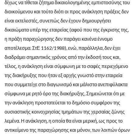
δίχως να τίθεται ζήτημα δικαιολογημένης εμπιστοσύνης του
διοικούμενου και τούτο διότι οι προς ανάκληση πράξεις δεν
είναι εκτελεστές, συνεπώς δεν έχουν δημιουργήσει
δικαιώματα υπέρ της εταιρείας (αφού που της έγκρισης της,
η πράξη παραχώρησης δεν παράγει κανένα έννομο
αποτέλεσμα. ΣτΕ 1162/1988), ενώ, παράλληλα, δεν έχει
διαδράμει σημαντικός χρόνος από την έκδοσή τους και,
τέλος, η ανάκληση είναι σύμφωνη με το σαφές περιεχόμενο
της διακήρυξης που ήταν εξ αρχής γνωστό στην εταιρεία
που συμμετείχε στο διαγωνισμό και μάλιστα ανεπιφύλακτα
σύμφωνα με ρητό όρο της διακήρυξης, Σημειώνεται ότι με
την ανάκληση προστατεύεται το δημόσιο συμφέρον της
ουσιαστικής κοινοχρησίας τμημάτων της χερσαίας ζώνης
λεμένα. Η ανάκληση, η οποία θα είναι μερική, ως προς το
αντικείμενο της παραχώρησης και μόνον, των λοιπών όρων