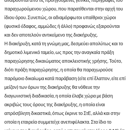
παραχωρούμενου χώρου, που παρατίθενται στην αρχή του
ίδιου όρου. Συνεπώς, οι αδιαμόρφωτοι υπαίθριοι χώροι
(φυσικό έδαφος, αμμώδες ή άλλο) προφανώς εξαιρούνται
και δεν αποτελούν αντικείμενο της διακήρυξης.
Η διακήρυξη, κατά τη γνώμη μας, δεσμεύει απολύτως και το
δημοτικό λιμενικό ταμείο, ως προς την αναγκαία πράξη
παραχώρησης δικαιώματος αποκλειστικής χρήσης. Τούτο,
διότι πράξη παραχώρησης, η οποία θα παραχωρούσε
παρόμοιο δικαίωμα κατά παράβαση (είτε επί ἔλαττον, είτε επί
μείζον) των όρων της διακήρυξης θα νόθευε την
διαγωνιστική διαδικασία, η οποία έλαβε χώρα με βάση
ακριβώς τους όρους της διακήρυξης, η οποία είναι
απρόσβλητη δικαστικά, όπως έκρινε το ΣτΕ, αλλά και στην
οποία η εταιρεία συμμετείχε ανεπιφύλακτα. Στα ίδιο το