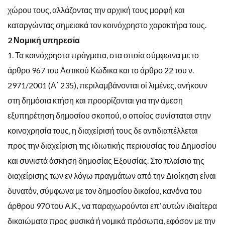
χώρου τους, αλλάζοντας την αρχική τους μορφή και
καταργώντας σημειακά τον κοινόχρηστο χαρακτήρα τους.
2 Νομική υπηρεσία
1. Τα κοινόχρηστα πράγματα, στα οποία σύμφωνα με το
άρθρο 967 του Αστικού Κώδικα και το άρθρο 22 του ν.
2971/2001 (Α΄ 235), περιλαμβάνονται οἱ λιμένες, ανήκουν
στη δημόσια κτήση και προορίζονται για την άμεση
εξυπηρέτηση δημοσίου σκοπού, ο οποίος συνίσταται στην
κοινοχρησία τους, η διαχείρισή τους δε αντιδιαπέλλεται
προς την διαχείριση της ιδιωτικής περιουσίας του Δημοσίου
και συνιστά άσκηση δημοσίας Εξουσίας. Στο πλαίσιο της
διαχείρισης των εν λόγω πραγμάτων από την Διοίκηση είναι
δυνατόν, σύμφωνα με τον δημοσίου δικαίου, κανόνα του
άρθρου 970 του Α.Κ., να παραχωρούνται επ’ αυτών ιδιαίτερα
δικαιώματα προς φυσικά ή νομικά πρόσωπα, εφόσον με την