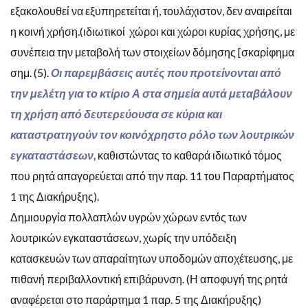
εξακολουθεί να εξυπηρετείται ή, τουλάχιστον, δεν αναιρείται
η κοινή χρήση.(ιδιωτικοί χώροι και χώροι κυρίας χρήσης, με
συνέπεια την μεταβολή των στοιχείων δόμησης [σκαρίφημα
σημ. (5).
Οι παρεμβάσεις αυτές που προτείνονται από
την μελέτη για το κτίριο Α στα σημεία αυτά μεταβάλουν
τη χρήση από δευτερεύουσα σε κύρια και
καταστρατηγούν τον κοινόχρηστο ρόλο των λουτρικών
εγκαταστάσεων,
καθιστώντας το καθαρά ιδιωτικό τόμος
που ρητά απαγορεύεται από την παρ. 11 του Παραρτήματος
1 της Διακήρυξης).
Δημιουργία πολλαπλών υγρών χώρων εντός των
λουτρικών εγκαταστάσεων, χωρίς την υπόδειξη
κατασκευών των απαραίτητων υποδομών αποχέτευσης, με
πιθανή περιβαλλοντική επιβάρυνση. (Η αποφυγή της ρητά
αναφέρεται στο παράρτημα 1 παρ. 5 της Διακήρυξης)