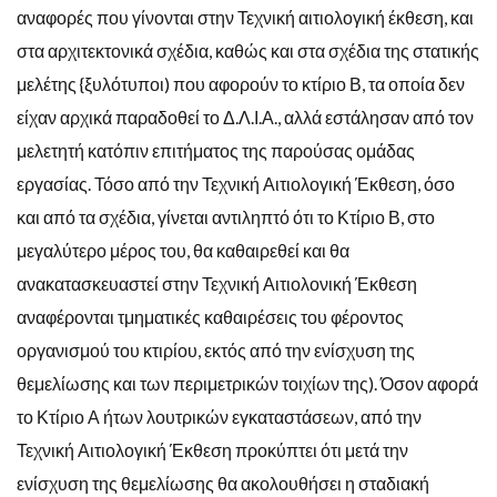
αναφορές που γίνονται στην Τεχνική αιτιολογική έκθεση, και
στα αρχιτεκτονικά σχέδια, καθώς και στα σχέδια της στατικής
μελέτης {ξυλότυποι) που αφορούν το κτίριο Β, τα οποία δεν
είχαν αρχικά παραδοθεί το Δ.Λ.Ι.Α., αλλά εστάλησαν από τον
μελετητή κατόπιν επιτήματος της παρούσας ομάδας
εργασίας. Τόσο από την Τεχνική Αιτιολογική Έκθεση, όσο
και από τα σχέδια, γίνεται αντιληπτό ότι το Κτίριο Β, στο
μεγαλύτερο μέρος του, θα καθαιρεθεί και θα
ανακατασκευαστεί στην Τεχνική Αιτιολονική Έκθεση
αναφέρονται τμηματικές καθαιρέσεις του φέροντος
οργανισμού του κτιρίου, εκτός από την ενίσχυση της
θεμελίωσης και των περιμετρικών τοιχίων της). Όσον αφορά
το Κτίριο Α ήτων λουτρικών εγκαταστάσεων, από την
Τεχνική Αιτιολογική Έκθεση προκύπτει ότι μετά την
ενίσχυση της θεμελίωσης θα ακολουθήσει η σταδιακή