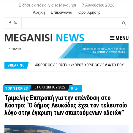
Ειδήσεις από και για το Μεγανήσι
7 Αυγούστου 2026
Αρχική
Επικοινωνία
Όροι Χρήσης
MENU
ΝΥΔΡΊ:ΠΙΆΣΤΗΚΑΝ ΣΤΟ ΞΎΛΟ ΟΙ ΙΔΙΟΚΤΉΤΕΣ ΤΟΥΡΙΣΤΙΚΏΝ ΣΚΑΦΏΝ.
FAKE NEWS ΓΙΑ ΤΟ ΛΙΓΝΙΤΙΚΌ ΣΤΑΘΜΌ ΠΤΟΛΕΜΑΪ́ΔΑ 5 ΚΑΙ ΤΗΝ ΕΝΕΡΓΕΙΑΚΉ ΑΣΦΆΛΕΙΑ ΤΗΣ ΧΏΡΑΣ
«ΧΏΡΟΣ COVID FREE» = «ΧΏΡΟΣ ΧΩΡΊΣ COVID»! ΑΥΤΌ ΠΟΥ ΚΑΝΕΊΣ ΔΕΝ ΈΧΕΙ ΤΟΛΜΉΣΕΙ ΝΑ ΡΩΤΉΣΕΙ
BREAKING
ΠΕΡΊ ΑΝΑΣΤΟΛΉΣ ΝΗΠΙΑΓΩΓΕΊΩΝ ΣΤΗ ΛΕΥΚΆΔΑ
ΠΑΡΑΙΤΉΘΗΚΕ Η ΑΝΤΙΔΉΜΑΡΧΟΣ ΠΟΛΙΤΙΣΜΟΎ ΜΕΓΑΝΗΣΊΟΥ Κ . ΕΥΑΓΓΕΛΊΑ ΜΕΛΆ. Η ΕΠΙΣΤΟΛΉ ΤΗΣ ΠΑΡΑΊΤΗΣΗΣ
ΝΥΔΡΊ:ΠΙΆΣΤΗΚΑΝ ΣΤΟ ΞΎΛΟ ΟΙ ΙΔΙΟΚΤΉΤΕΣ ΤΟΥΡΙΣΤΙΚΏΝ ΣΚΑΦΏΝ.
FAKE NEWS ΓΙΑ ΤΟ ΛΙΓΝΙΤΙΚΌ ΣΤΑΘΜΌ ΠΤΟΛΕΜΑΪ́ΔΑ 5 ΚΑΙ ΤΗΝ ΕΝΕΡΓΕΙΑΚΉ ΑΣΦΆΛΕΙΑ ΤΗΣ ΧΏΡΑΣ
31 ΟΚΤΩΒΡΊΟΥ 2022
TOP STORIES
0
Τριμελής Επιτροπή για την επένδυση στο
Κάστρο: “Ο δήμος Λευκάδας έχει τον τελευταίο
λόγο στην έγκριση των απαιτούμενων αδειών”