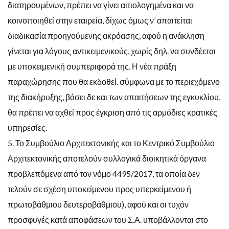
διατηρουμένων, πρέπει να γίνει αιτιολογημένα και να
κοινοποιηθεί στην εταιρεία, δίχως όμως ν’ απαιτείται
διαδικασία προηγούμενης ακρόασης, αφού η ανάκληση
γίνεται για λόγους αντικειμενικούς, χωρίς δηλ. να συνδέεται
με υποκειμενική συμπεριφορά της. Η νέα πράξη
παραχώρησης που θα εκδοθεί. σύμφωνα με το περιεχόμενο
της διακήρυξης, βάσει δε και των απαιτήσεων της εγκυκλίου,
θα πρέπει να αχθεί προς έγκριση από τις αρμόδιες κρατικές
υπηρεσίες.
5. Το Συμβούλιο Αρχιτεκτονικής και το Κεντρικό Συμβούλιο
Αρχιτεκτονικής αποτελούν συλλογικά διοικητικά όργανα
προβλεπόμενα από τον νόμο 4495/2017, τα οποία δεν
τελούν σε σχέση υποκείμενου προς υπερκείμενου ή
πρωτοβάθμιου δευτεροβάθμιου), αφού και οι τυχόν
προσφυγές κατά αποφάσεων του Σ.Α. υποβάλλονται στο