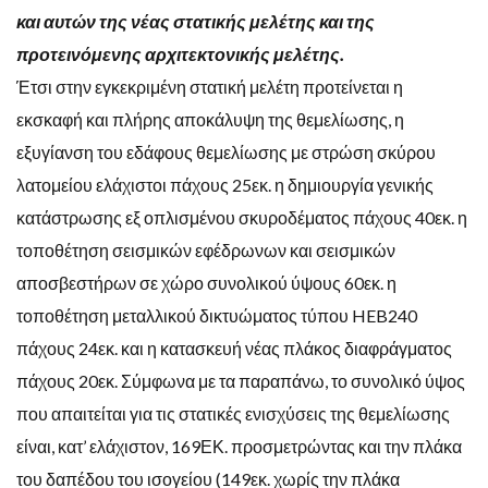
και αυτών της νέας στατικής μελέτης και της
προτεινόμενης αρχιτεκτονικής μελέτης.
Έτσι στην εγκεκριμένη στατική μελέτη προτείνεται η
εκσκαφή και πλήρης αποκάλυψη της θεμελίωσης, η
εξυγίανση του εδάφους θεμελίωσης με στρώση σκύρου
λατομείου ελάχιστοι πάχους 25εκ. η δημιουργία γενικής
κατάστρωσης εξ οπλισμένου σκυροδέματος πάχους 40εκ. η
τοποθέτηση σεισμικών εφέδρωνων και σεισμικών
αποσβεστήρων σε χώρο συνολικού ύψους 60εκ. η
τοποθέτηση μεταλλικού δικτυώματος τύπου HEB240
πάχους 24εκ. και η κατασκευή νέας πλάκος διαφράγματος
πάχους 20εκ. Σύμφωνα με τα παραπάνω, το συνολικό ύψος
που απαιτείται για τις στατικές ενισχύσεις της θεμελίωσης
είναι, κατ’ ελάχιστον, 169ΕΚ. προσμετρώντας και την πλάκα
του δαπέδου του ισογείου (149εκ. χωρίς την πλάκα