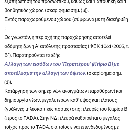
εξυπηρέτηση του προσωπικού, καθώς και 1 αποθήκη και 1
βοηθητικός χώρος. (σκαρίφημα σημ. (3}).
Εντός παραχωρούμενου χώρου (σύμφωνα με τη διακήρυξη
:
Ως γνωστόν, η περιοχή της παραχώρησης αποτελεί
αδόμητη ζώνη Α’ απόλυτης προστασίας (ΦΕΚ 1061/2005, τ.
Β΄). Παρατηρούνται τα εξής:
Αλλαγή των εισόδων του “Περιπτέρου” (Κτίριο Β) με
αποτέλεσμα την αλλαγή των όψεων.
(σκαρίφημα σημ.
{1}).
Κατάργηση των σημερινών ανοιγμάτων παραθύρων) και
δημιουργία νέων, μεγαλύτερων καθ’ ύψος και πλάτους
(γυάλινες τηλεσκοπικές πόρτες) στις πλευρές του Κτιρίου Β
(προς το TADA). Στην ΝΔ πλευρά καθαιρείται ο μεγάλος
τοίχος προς το TADA, ο οποίος είναι επενδεδυμένος με