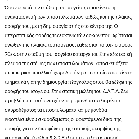
Όσον αφορά την στάθμη του ισογείου, προτείνεται η
ανακατασκευή των υποστυλωμάτων καθώς και της πλάκας
οροφής του, με τη δημιουργία οπής στο κέντρο της. Ο
υπερστιπικός φορέας των ακτινωτών δοκών που υφίσταται
άνωθεν της πλάκας του ισογείου, καθώς και το τοιχίο ύψους
70εκ. στην στάθμη του ισογείου καταργείται. Στην εξωτερική
πλευρά της στέψης των υποστυλωμάτων, κατασκευάζεται
περιμετρικό μεταλλικό χωροδικτύωμα, το οποίο επεκτείνεται
τμηματικά για την δημιουργία πέργκολας όπου θα εξέχει της
οροφής του ισογείου. Στην στατική μελέτη του Δ.Λ.Τ.Α. δεν
προβλέπεται οπή, ενισχύονται με μανδύα οπλισμένου
σκυροδέματος τα υποστυλώματα και με μανδύα
ινοοπλισμένου σκυροδέματος οι υφιστάμενοι δικοί της
οροφής για την διασφάλιση της στατικής ακαμψίας της
κατασκευής, (σχέδια 5.2-2 Ξυλότυπος πλάκας οροφής