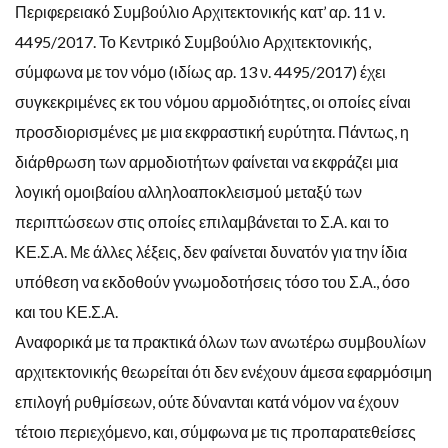
Περιφερειακό Συμβούλιο Αρχιτεκτονικής κατ’ αρ. 11 ν.
4495/2017. Το Κεντρικό Συμβούλιο Αρχιτεκτονικής,
σύμφωνα με τον νόμο (ιδίως αρ. 13 ν. 4495/2017) έχει
συγκεκριμένες εκ του νόμου αρμοδιότητες, οι οποίες είναι
προσδιορισμένες με μια εκφραστική ευρύτητα. Πάντως, η
διάρθρωση των αρμοδιοτήτων φαίνεται να εκφράζει μια
λογική ομοιβαίου αλληλοαποκλεισμού μεταξύ των
περιπτώσεων στις οποίες επιλαμβάνεται το Σ.Α. και το
ΚΕ.Σ.Α. Με άλλες λέξεις, δεν φαίνεται δυνατόν για την ίδια
υπόθεση να εκδοθούν γνωμοδοτήσεις τόσο του Σ.Α., όσο
και του ΚΕ.Σ.Α.
Αναφορικά με τα πρακτικά όλων των ανωτέρω συμβουλίων
αρχιτεκτονικής θεωρείται ότι δεν ενέχουν άμεσα εφαρμόσιμη
επιλογή ρυθμίσεων, ούτε δύνανται κατά νόμον να έχουν
τέτοιο περιεχόμενο, και, σύμφωνα με τις προπαρατεθείσες