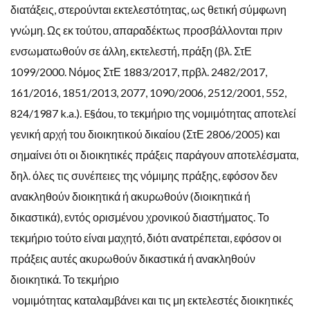
διατάξεις, στερούνται εκτελεστότητας, ως θετική σύμφωνη
γνώμη. Ως εκ τούτου, απαραδέκτως προσβάλλονται πριν
ενσωματωθούν σε άλλη, εκτελεστή, πράξη (βλ. ΣτΕ
1099/2000. Νόμος ΣτΕ 1883/2017, πρβλ. 2482/2017,
161/2016, 1851/2013, 2077, 1090/2006, 2512/2001, 552,
824/1987 k.a.). E§άou, το τεκμήριο της νομιμότητας αποτελεί
γενική αρχή του διοικητικού δικαίου (ΣτΕ 2806/2005) και
σημαίνει ότι οι διοικητικές πράξεις παράγουν αποτελέσματα,
δηλ. όλες τις συνέπειες της νόμιμης πράξης, εφόσον δεν
ανακληθούν διοικητικά ή ακυρωθούν (διοικητικά ή
δικαστικά), εντός ορισμένου χρονικού διαστήματος. Το
τεκμήριο τούτο είναι μαχητό, διότι ανατρέπεται, εφόσον οι
πράξεις αυτές ακυρωθούν δικαστικά ή ανακληθούν
διοικητικά. Το τεκμήριο
νομιμότητας καταλαμβάνει και τις μη εκτελεστές διοικητικές