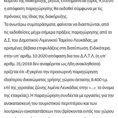
κείμενο της διακήρυξης, ρητώς επισημαίνεται (όρος 9,10) ότι
η απόφαση παραχώρησης θα εκδοθεί σύμφωνα με τις
πρόνοιες της ίδιας της διακήρυξης.
Τα ανωτέρω συμπεράσματα, φαίνεται να διασπώνται, από
τις εκδοθείσες μέχρι σήμερα πράξεις παραχώρησης από το
Δ.Σ. του Δημοτικού Λιμενικού Ταμείου Λευκάδας, με
ορισμένες βέβαια επιφυλάξεις στη διατύπωση. Ειδικότερα,
στην υπ’ αριθμ. 10 2020 απόφαση δια του Δ.Λ.Τ.Λ. (η υπ’
αριθμ. 31/2018 δεν αναφέρεται ως ήδη ανακληθείσα)
ορίζεται ότι «Εγκρίνει την προσωρινή παραχώρηση
ιδιαίτερου δικαιώματος χρήσης χώρου έκτασης 8.400 τ.μ.
επί της χερσαίας ζώνης λιμένα Λευκάδας στην «…» το όνομα
της εταιρείας). Η παραχώρηση συνδέεται με εργασίες για την
ανακατασκευή του τουριστικού περιπτέρου και των
λουτρικών εγκαταστάσεων που βρίσκονται εντός του χώρου