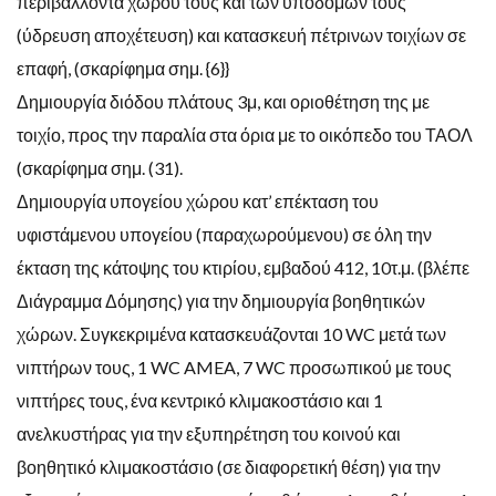
περιβάλλοντα χώρου τους και των υποδομών τους
(ύδρευση αποχέτευση) και κατασκευή πέτρινων τοιχίων σε
επαφή, (σκαρίφημα σημ. {6}}
Δημιουργία διόδου πλάτους 3μ, και οριοθέτηση της με
τοιχίο, προς την παραλία στα όρια με το οικόπεδο του ΤΑΟΛ
(σκαρίφημα σημ. (31).
Δημιουργία υπογείου χώρου κατ’ επέκταση του
υφιστάμενου υπογείου (παραχωρούμενου) σε όλη την
έκταση της κάτοψης του κτιρίου, εμβαδού 412, 10τ.μ. (βλέπε
Διάγραμμα Δόμησης) για την δημιουργία βοηθητικών
χώρων. Συγκεκριμένα κατασκευάζονται 10 WC μετά των
νιπτήρων τους, 1 WC AMEA, 7 WC προσωπικού με τους
νιπτήρες τους, ένα κεντρικό κλιμακοστάσιο και 1
ανελκυστήρας για την εξυπηρέτηση του κοινού και
βοηθητικό κλιμακοστάσιο (σε διαφορετική θέση) για την