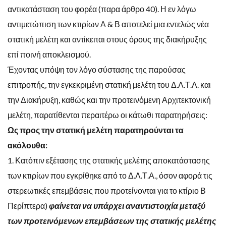
αντικατάσταση του φορέα (παρα άρθρο 40). Η εν λόγω
αντιμετώπιση των κτιρίων Α & Β αποτελεί μια εντελώς νέα
στατική μελέτη και αντίκειται στους όρους της διακήρυξης
επί ποινή αποκλεισμού.
Έχοντας υπόψη τον λόγο σύστασης της παρούσας
επιτροπής, την εγκεκριμένη στατική μελέτη του Δ.Λ.Τ.Λ. και
την Διακήρυξη, καθώς και την προτεινόμενη Αρχιτεκτονική
μελέτη, παρατίθενται περαιτέρω οι κάτωθι παρατηρήσεις:
Ως προς την στατική μελέτη παρατηρούνται τα
ακόλουθα:
1. Κατόπιν εξέτασης της στατικής μελέτης αποκατάστασης
των κτιρίων που εγκρίθηκε από το Δ.Λ.Τ.Α., όσον αφορά τις
στερεωτικές επεμβάσεις που προτείνονται για το κτίριο Β
Περίπτερα)
φαίνεται να υπάρχει αναντιστοιχία μεταξύ
των προτεινόμενων επεμβάσεων της στατικής μελέτης