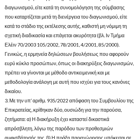
διαγωνισμού, είτε κατά τη συνομολόγηση της σύμβασης
που καταρτίζεται μετά τη διενέργεια του διαγωνισμού, είτε
κατά το στάδιο της εκτέλεσης αυτής, καθιστή μη νόμιμη τη
σχετική διαδικασία και επάγεται ακυρότητα (βλ. Ιν Τμήμα
Ελέιν 70/2003 105/2002, 78/2001, 4/2001, 85/2000).
Γενικώς, η ερμηνεία δηλώσεων βουλήσεως που αφορούν
ευρύ κύκλο προσώπων, όπως οι διακηρύξεις διαγωνισμών,
πρέπει να γίνονται με μέθοδο αντικειμενική και με
μεθοδολογία ανάλογη με αυτή που ισχύει για τους κανόνες
δικαίου.
3. Με την υπ’ αριθμ. 935/2022 απόφαση του Συμβουλίου της
Επικρατείας, κρίθηκαν δύο, ουσιώδη για την παρούσα,
ζητήματα: α) Η διακήρυξη έχει καταστεί δικαστικά
απρόσβλητη, λόγω της παρόδου των προθεσμιών
αμφισβήτησής της. β) Η πράξη παραχώρησης υπόκειται σε