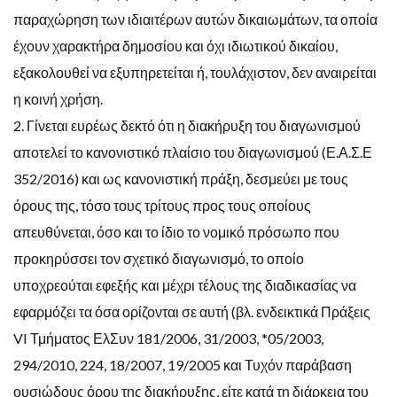
παραχώρηση των ιδιαιτέρων αυτών δικαιωμάτων, τα οποία
έχουν χαρακτήρα δημοσίου και όχι ιδιωτικού δικαίου,
εξακολουθεί να εξυπηρετείται ή, τουλάχιστον, δεν αναιρείται
η κοινή χρήση.
2. Γίνεται ευρέως δεκτό ότι η διακήρυξη του διαγωνισμού
αποτελεί το κανονιστικό πλαίσιο του διαγωνισμού (Ε.Α.Σ.Ε
352/2016) και ως κανονιστική πράξη, δεσμεύει με τους
όρους της, τόσο τους τρίτους προς τους οποίους
απευθύνεται, όσο και το ίδιο το νομικό πρόσωπο που
προκηρύσσει τον σχετικό διαγωνισμό, το οποίο
υποχρεούται εφεξής και μέχρι τέλους της διαδικασίας να
εφαρμόζει τα όσα ορίζονται σε αυτή (βλ. ενδεικτικά Πράξεις
VI Τμήματος ΕλΣυν 181/2006, 31/2003, *05/2003,
294/2010, 224, 18/2007, 19/2005 και Τυχόν παράβαση
ουσιώδους όρου της διακήρυξης, είτε κατά τη διάρκεια του