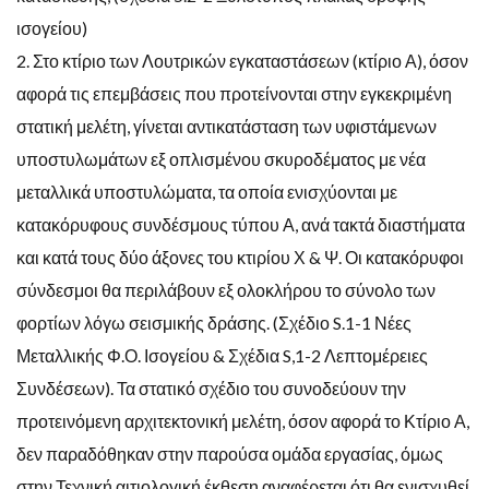
ισογείου)
2. Στο κτίριο των Λουτρικών εγκαταστάσεων (κτίριο Α), όσον
αφορά τις επεμβάσεις που προτείνονται στην εγκεκριμένη
στατική μελέτη, γίνεται αντικατάσταση των υφιστάμενων
υποστυλωμάτων εξ οπλισμένου σκυροδέματος με νέα
μεταλλικά υποστυλώματα, τα οποία ενισχύονται με
κατακόρυφους συνδέσμους τύπου Α, ανά τακτά διαστήματα
και κατά τους δύο άξονες του κτιρίου Χ & Ψ. Οι κατακόρυφοι
σύνδεσμοι θα περιλάβουν εξ ολοκλήρου το σύνολο των
φορτίων λόγω σεισμικής δράσης. (Σχέδιο S.1-1 Νέες
Μεταλλικής Φ.Ο. Ισογείου & Σχέδια S,1-2 Λεπτομέρειες
Συνδέσεων). Τα στατικό σχέδιο του συνοδεύουν την
προτεινόμενη αρχιτεκτονική μελέτη, όσον αφορά το Κτίριο Α,
δεν παραδόθηκαν στην παρούσα ομάδα εργασίας, όμως
στην Τεχνική αιτιολογική έκθεση αναφέρεται ότι θα ενισχυθεί