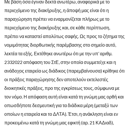
Με βάση όσα έγιναν δεκτά ανωτέρω, αναφορικά με το
περιεχόμενο της διακήρυξης, η άποψή μας είναι ότι η
παραχώρηση πρέπει να εναρμονίζεται πλήρως με το
περιεχόμενο της διακήρυξης και, σε κάθε περίπτωση,
πρέπει να καταστεί απολύτως σαφής. Ως προς το ζήτημα της
νομιμότητας διορθωτικής παρέμβασης στο σημείο αυτό,
λεκτέα τα εξής. Εκτέθηκε ανωτέρω ότι με την υπ’ αριθμ.
2332022 απόφαση του ΣτΕ, στην οποία συμμετείχε και η
ανάδοχος εταιρεία ως διάδικος (παρεμβαίνουσα) κρίθηκε ότι
οι πράξεις παραχώρησης δεν αποτελούν εκτελεστές
διοικητικές πράξεις, προ της εγκρίσεως τους, σύμφωνα με
τον νόμο. Η απόφαση αυτή είναι κατά τη γνώμη μας ορθή και
οπωσδήποτε δεσμευτική για τα διάδικα μέρη (μεταξύ των
οποίων η εταιρεία και το ΔΛΤΑ). Έτσι, η ανάκληση είναι εν
προκειμένω κατά τη γνώμη μας εφικτή (αρ. 21 ΚΑΔιαδ),