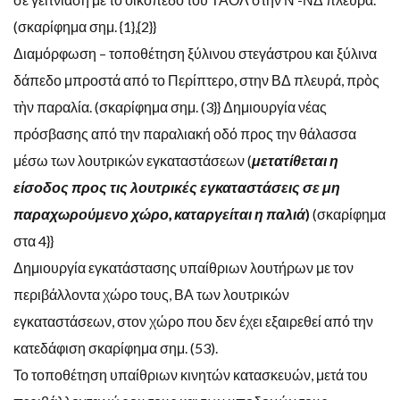
(σκαρίφημα σημ. {1},{2}}
Διαμόρφωση – τοποθέτηση ξύλινου στεγάστρου και ξύλινα
δάπεδο μπροστά από το Περίπτερο, στην ΒΔ πλευρά, πρὸς
τὴν παραλία. (σκαρίφημα σημ. (3}} Δημιουργία νέας
πρόσβασης από την παραλιακή οδό προς την θάλασσα
μέσω των λουτρικών εγκαταστάσεων (
μετατίθεται η
είσοδος προς τις λουτρικές εγκαταστάσεις σε μη
παραχωρούμενο χώρο, καταργείται η παλιά
)
(σκαρίφημα
στα 4}}
Δημιουργία εγκατάστασης υπαίθριων λουτήρων με τον
περιβάλλοντα χώρο τους, ΒΑ των λουτρικών
εγκαταστάσεων, στον χώρο που δεν έχει εξαιρεθεί από την
κατεδάφιση σκαρίφημα σημ. (53).
Το τοποθέτηση υπαίθριων κινητών κατασκευών, μετά του