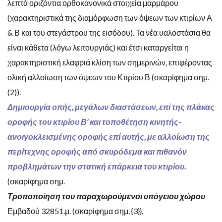
λεπτά οριζόντια ορθοκανονικά στοιχεία μαρμάρου
(χαρακτηριστικά της διαμόρφωση των όψεων των κτιρίων Α
& Β και του στεγάστρου της εισόδου). Τα νέα υαλοστάσια θα
είναι κάθετα (λόγω λειτουργιάς) και έτσι καταργείται η
χαρακτηριστική ελαφριά κλίση των σημερινών, επιφέροντας
ολική αλλοίωση των όψεων του Κτιρίου Β (σκαρίφημα σημ.
(2)).
Δημιουργία οπής, μεγάλων διαστάσεων, επί της πλάκας
οροφής του κτιρίου Β’ και τοποθέτηση κινητής-
ανοιγοκλεισμένης οροφής επί αυτής, με αλλοίωση της
περίτεχνης οροφής από σκυρόδεμα και πιθανόν
προβλημάτων την στατική επάρκεια του κτιρίου.
(σκαρίφημα σημ.
Τροποποίηση του παραχωρούμενοι υπόγειου χώρου
Εμβαδού 32851.μ. (σκαρίφημα σημ. {3}}.