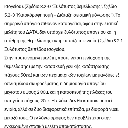
ισογείου). (Σχέδιο 8.2-0 “Ξυλότυπος θεμελίωσης”, Σχέδιο
5.2-3 “Κατακόρυφη τομή – Διάταξη σεισμική μόνωσης”). Το
σημερινό υπόγειο πιθανόν καταργείται, αφού στην Σιατική
μελέτη του ΔΑΤΑ, δεν υπάρχει ξυλότυπος υπογείου και η
στάθμη της θεμελίωσης αντιμετωπίζεται ενιαία. (Σχέδιο S.2 1
Ξυλότυπος δειπέδου ισογείου,
Στην προτεινόμενη μελέτη, προτείνεται η ενίσχυση της
θεμελίωσης (με την κατασκευή γενικής κατάστρωσης
πάχους 50εκ.) και των περιμετρικών τοιχίων με μανδύες εξ
οπλισμένου σκυροδέματος, η δημιουργία υπογείου
μέγιστου ύψους 2,80μ. και η κατασκευή της πλάκας του
υπογείου πάχους 20εκ. Η πλάκα δεν θα κατασκευαστεί
ενιαία, αλλά σε δύο διαφορετικά επίπεδα, με διαφορά 90εκ.
μεταξύ τους. Ο εν λόγω όροφος δεν προβλέπεται στην
εγκεκριμένη στατική μελέτη αποκατάστασης,