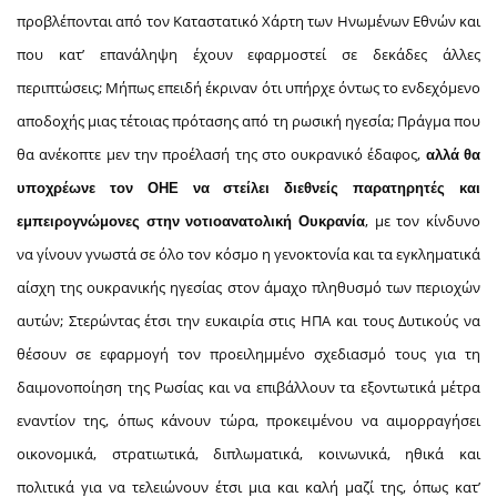
προβλέπονται από τον Καταστατικό Χάρτη των Ηνωμένων Εθνών και
που κατ’ επανάληψη έχουν εφαρμοστεί σε δεκάδες άλλες
περιπτώσεις; Μήπως επειδή έκριναν ότι υπήρχε όντως το ενδεχόμενο
αποδοχής μιας τέτοιας πρότασης από τη ρωσική ηγεσία; Πράγμα που
θα ανέκοπτε μεν την προέλασή της στο ουκρανικό έδαφος,
αλλά θα
υποχρέωνε τον ΟΗΕ
να στείλει
διεθνείς παρατηρητές και
, με τον κίνδυνο
εμπειρογνώμονες
στην νοτιοανατολική Ουκρανία
να γίνουν γνωστά σε όλο τον κόσμο η γενοκτονία και τα εγκληματικά
αίσχη της ουκρανικής ηγεσίας στον άμαχο πληθυσμό των περιοχών
αυτών; Στερώντας έτσι την ευκαιρία στις ΗΠΑ και τους Δυτικούς να
θέσουν σε εφαρμογή τον προειλημμένο σχεδιασμό τους για τη
δαιμονοποίηση της Ρωσίας και να επιβάλλουν τα εξοντωτικά μέτρα
εναντίον της, όπως κάνουν τώρα, προκειμένου να αιμορραγήσει
οικονομικά, στρατιωτικά, διπλωματικά, κοινωνικά, ηθικά και
πολιτικά για να τελειώνουν έτσι μια και καλή μαζί της, όπως κατ’