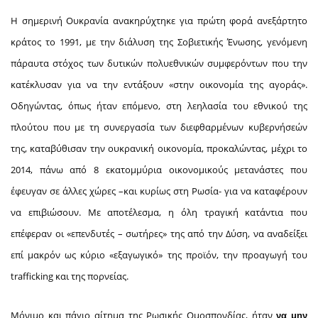
Η σημερινή Ουκρανία ανακηρύχτηκε για πρώτη φορά ανεξάρτητο
κράτος το 1991, με την διάλυση της Σοβιετικής Ένωσης, γενόμενη
πάραυτα στόχος των δυτικών πολυεθνικών συμφερόντων που την
κατέκλυσαν για να την εντάξουν «στην οικονομία της αγοράς».
Οδηγώντας, όπως ήταν επόμενο, στη λεηλασία του εθνικού της
πλούτου που με τη συνεργασία των διεφθαρμένων κυβερνήσεών
της, καταβύθισαν την ουκρανική οικονομία, προκαλώντας, μέχρι το
2014, πάνω από 8 εκατομμύρια οικονομικούς μετανάστες που
έφευγαν σε άλλες χώρες –και κυρίως στη Ρωσία- για να καταφέρουν
να επιβιώσουν. Με αποτέλεσμα, η όλη τραγική κατάντια που
επέφεραν οι «επενδυτές – σωτήρες» της από την Δύση, να αναδείξει
επί μακρόν ως κύριο «εξαγωγικό» της προϊόν, την προαγωγή του
trafficking και της πορνείας.
Μόνιμο και πάγιο αίτημα της Ρωσικής Ομοσπονδίας, ήταν
να μην