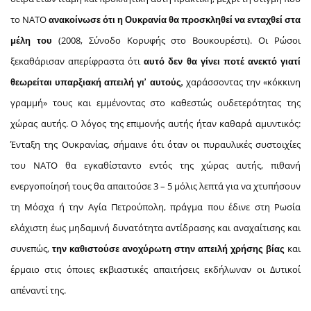
το ΝΑΤΟ
ανακοίνωσε ότι η Ουκρανία θα προσκληθεί να ενταχθεί στα
(2008, Σύνοδο Κορυφής στο Βουκουρέστι). Οι Ρώσοι
μέλη του
ξεκαθάρισαν απερίφραστα ότι
αυτό δεν θα γίνει ποτέ ανεκτό γιατί
χαράσσοντας την «κόκκινη
θεωρείται υπαρξιακή απειλή γι’ αυτούς,
γραμμή» τους και εμμένοντας στο καθεστώς ουδετερότητας της
χώρας αυτής. Ο λόγος της επιμονής αυτής ήταν καθαρά αμυντικός:
Ένταξη της Ουκρανίας, σήμαινε ότι όταν οι πυραυλικές συστοιχίες
του ΝΑΤΟ θα εγκαθίσταντο εντός της χώρας αυτής, πιθανή
ενεργοποίησή τους θα απαιτούσε 3 – 5 μόλις λεπτά για να χτυπήσουν
τη Μόσχα ή την Αγία Πετρούπολη, πράγμα που έδινε στη Ρωσία
ελάχιστη έως μηδαμινή δυνατότητα αντίδρασης και αναχαίτισης και
συνεπώς,
και
την καθιστούσε
ανοχύρωτη στην απειλή χρήσης βίας
έρμαιο στις όποιες εκβιαστικές απαιτήσεις εκδήλωναν οι Δυτικοί
απέναντί της.