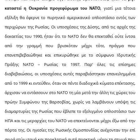
γιατί μια τέτοια
καταστεί η Ουκρανία προγεφύρωμα του ΝΑΤΟ,
εξέλιξη θα έφερνε το πυρηνικό αμερικανικό οπλοστάσιο εντός των
περιχώρων της Ρωσίας. Οι υποσχέσεις της Δύσης, από τις αρχές της
δεκαετίας του 1990, ήταν ότι το ΝΑΤΟ δεν θα επεκταθεί ούτε ίντσα
από την γραμμή που βρισκόταν μέχρι τότε, πράγμα που
επανεπιβεβαιώθηκε και επικυρώθηκε με το σύμφωνο Ιδρυτικής
Πράξης ΝΑΤΟ – Ρωσίας το 1997. Παρ’ όλες τις επίσημες
διαβεβαιώσεις, οι υποσχέσεις αυτές παραβιάστηκαν επανειλημμένα
από το 1999 κι εντεύθεν, όταν σε πέντε διαδοχικά κύματα επέκτασης,
άρχισαν να εντάσσουν στο ΝΑΤΟ τη μία μετά την άλλη τις χώρες του
πρώην Συμφώνου της Βαρσοβίας, χωρίς να λαμβάνουν υπόψη τις
διαμαρτυρίες της Ρωσίας που έβλεπε το εξελιγμένο οπλοστάσιο των
ΗΠΑ και τις μεραρχίες του ΝΑΤΟ να επεκτείνονται μέχρι έξω από την
πόρτα της. Οι ηγεσίες της Ρωσικής Ομοσπονδίας ανέχονταν την επί
σειρά ετών ιταμή και προκλητική αυτή πρακτική, μέχρι τη στιγμή που