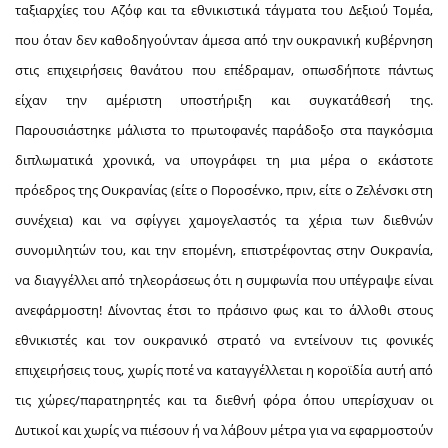
ταξιαρχίες του Αζόφ και τα εθνικιστικά τάγματα του Δεξιού Τομέα,
που όταν δεν καθοδηγούνταν άμεσα από την ουκρανική κυβέρνηση
στις επιχειρήσεις θανάτου που επέδραμαν, οπωσδήποτε πάντως
είχαν την αμέριστη υποστήριξη και συγκατάθεσή της.
Παρουσιάστηκε μάλιστα το πρωτοφανές παράδοξο στα παγκόσμια
διπλωματικά χρονικά, να υπογράφει τη μια μέρα ο εκάστοτε
πρόεδρος της Ουκρανίας (είτε ο Ποροσένκο, πριν, είτε ο Ζελένσκι στη
συνέχεια) και να σφίγγει χαμογελαστός τα χέρια των διεθνών
συνομιλητών του, και την επομένη, επιστρέφοντας στην Ουκρανία,
να διαγγέλλει από τηλεοράσεως ότι η συμφωνία που υπέγραψε είναι
ανεφάρμοστη! Δίνοντας έτσι το πράσινο φως και το άλλοθι στους
εθνικιστές και τον ουκρανικό στρατό να εντείνουν τις φονικές
επιχειρήσεις τους, χωρίς ποτέ να καταγγέλλεται η κοροϊδία αυτή από
τις χώρες/παρατηρητές και τα διεθνή φόρα όπου υπερίσχυαν οι
Δυτικοί και χωρίς να πιέσουν ή να λάβουν μέτρα για να εφαρμοστούν