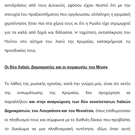
αντιδράσεις από τους Δυτικούς, εφόσον είχαν πειστεί ότι με την
επιτυχία του πραξικοπήματος που οργάνωσαν, ολόκληρη η κριμαϊκή
χερσόνησος ήταν πια στα χέρια τους κι ότι η Ρωσία είχε στριμωχτεί
για τα καλά από ξηρά και θάλασσα. Η ταχύτατη ανταπόκριση του
Πούτιν στο αίτημα του λαού της Κριμαίας, κατακρήμνισε τις
προσδοκίες τους.
Οι δύο Λαϊκές Δημοκρατίες και οι συμφωνίες του Μινσκ
Το λάθος της ρωσικής ηγεσίας, κατά την γνώμη μας, είναι ότι εκτός
της ενσωμάτωσης της Κριμαίας, δεν προχώρησε εκ
παραλλήλου
και
στην αναγνώριση των δύο νεοσύστατων Λαϊκών
, όπως επιθυμούσαν
Δημοκρατιών, του Λουγκάνσκ και του Ντονέτσκ
οι πληθυσμοί τους και σύμφωνα με το διεθνές δίκαιο που προβλέπει
το δικαίωμα σε μια πληθυσμιακή οντότητα, ιδίως όταν αυτή