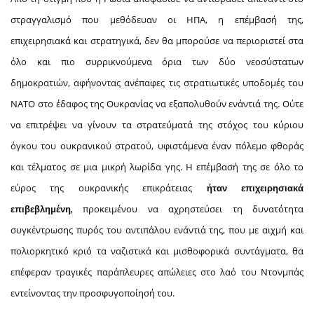
στραγγαλισμό που μεθόδευαν οι ΗΠΑ, η επέμβασή της,
επιχειρησιακά και στρατηγικά, δεν θα μπορούσε να περιοριστεί στα
όλο και πιο συρρικνούμενα όρια των δύο νεοσύστατων
δημοκρατιών, αφήνοντας ανέπαφες τις στρατιωτικές υποδομές του
ΝΑΤΟ στο έδαφος της Ουκρανίας να εξαπολυθούν ενάντιά της. Ούτε
να επιτρέψει να γίνουν τα στρατεύματά της στόχος του κύριου
όγκου του ουκρανικού στρατού, υφιστάμενα έναν πόλεμο φθοράς
και τέλματος σε μια μικρή λωρίδα γης. Η επέμβασή της σε όλο το
εύρος της ουκρανικής επικράτειας
ήταν επιχειρησιακά
προκειμένου να αχρηστεύσει τη δυνατότητα
επιβεβλημένη,
συγκέντρωσης πυρός του αντιπάλου ενάντιά της, που με αιχμή και
πολιορκητικό κριό τα ναζιστικά και μισθοφορικά συντάγματα, θα
επέφεραν τραγικές παράπλευρες απώλειες στο λαό του Ντονμπάς
εντείνοντας την προσφυγοποίησή του.