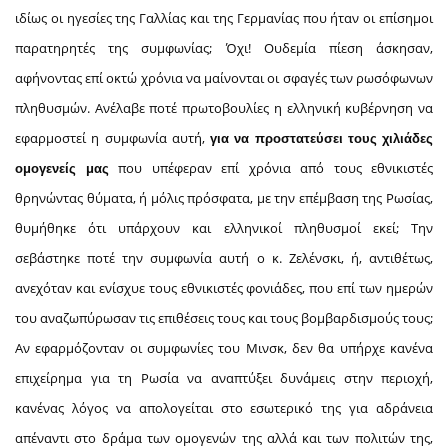
ιδίως οι ηγεσίες της Γαλλίας και της Γερμανίας που ήταν οι επίσημοι
παρατηρητές της συμφωνίας; Όχι! Ουδεμία πίεση άσκησαν,
αφήνοντας επί οκτώ χρόνια να μαίνονται οι σφαγές των ρωσόφωνων
πληθυσμών. Ανέλαβε ποτέ πρωτοβουλίες η ελληνική κυβέρνηση να
εφαρμοστεί η συμφωνία αυτή,
για να προστατεύσει τους χιλιάδες
που υπέφεραν επί χρόνια από τους εθνικιστές
ομογενείς μας
θρηνώντας θύματα, ή μόλις πρόσφατα, με την επέμβαση της Ρωσίας,
θυμήθηκε ότι υπάρχουν και ελληνικοί πληθυσμοί εκεί; Την
σεβάστηκε ποτέ την συμφωνία αυτή ο κ. Ζελένσκι, ή, αντιθέτως,
ανεχόταν και ενίσχυε τους εθνικιστές φονιάδες, που επί των ημερών
του αναζωπύρωσαν τις επιθέσεις τους και τους βομβαρδισμούς τους;
Αν εφαρμόζονταν οι συμφωνίες του Μινσκ, δεν θα υπήρχε κανένα
επιχείρημα για τη Ρωσία να αναπτύξει δυνάμεις στην περιοχή,
κανένας λόγος να απολογείται στο εσωτερικό της για αδράνεια
απέναντι στο δράμα των ομογενών της αλλά και των πολιτών της,