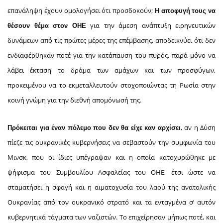
επανάληψη έχουν ομολογήσει ότι προσδοκούν;
Η αποφυγή τους να
για την άμεση ανάπτυξη ειρηνευτικών
θέσουν θέμα στον ΟΗΕ
δυνάμεων από τις πρώτες μέρες της επέμβασης, αποδεικνύει ότι δεν
ενδιαφέρθηκαν ποτέ για την κατάπαυση του πυρός, παρά μόνο να
λάβει έκταση το δράμα των αμάχων και των προσφύγων,
προκειμένου να το εκμεταλλευτούν στοχοποιώντας τη Ρωσία στην
κοινή γνώμη για την διεθνή απομόνωσή της.
, αν η Δύση
Πρόκειται για έναν πόλεμο που δεν θα είχε καν αρχίσει
πίεζε τις ουκρανικές κυβερνήσεις να σεβαστούν την συμφωνία του
Μινσκ, που οι ίδιες υπέγραψαν και η οποία κατοχυρώθηκε με
ψήφισμα του Συμβουλίου Ασφαλείας του ΟΗΕ, έτσι ώστε να
σταματήσει η σφαγή και η αιματοχυσία του λαού της ανατολικής
Ουκρανίας από τον ουκρανικό στρατό και τα ενταγμένα σ’ αυτόν
κυβερνητικά τάγματα των ναζιστών. Το επιχείρησαν μήπως ποτέ, και