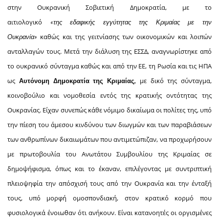
στην Ουκρανική Σοβιετική Δημοκρατία, με το
αιτιολογικό
«της εδαφικής εγγύτητας της Κριμαίας με την
καθώς και της γειτνίασης των οικονομικών και λοιπών
Ουκρανία»
ανταλλαγών τους. Μετά την διάλυση της ΕΣΣΔ, αναγνωρίστηκε από
το ουκρανικό σύνταγμα καθώς και από την ΕΕ, τη Ρωσία και τις ΗΠΑ
ως
με δικό της σύνταγμα,
Αυτόνομη Δημοκρατία της Κριμαίας,
κοινοβούλιο και νομοθεσία εντός της κρατικής οντότητας της
Ουκρανίας. Είχαν συνεπώς κάθε νόμιμο δικαίωμα οι πολίτες της, υπό
την πίεση του άμεσου κινδύνου των διωγμών και των παραβιάσεων
των ανθρωπίνων δικαιωμάτων που αντιμετώπιζαν, να προχωρήσουν
με πρωτοβουλία του Ανωτάτου Συμβουλίου της Κριμαίας σε
δημοψήφισμα, όπως και το έκαναν, επιλέγοντας με συντριπτική
πλειοψηφία την απόσχισή τους από την Ουκρανία και την ένταξή
τους, υπό μορφή ομοσπονδιακή, στον κρατικό κορμό που
φυσιολογικά ένοιωθαν ότι ανήκουν. Είναι κατανοητές οι οργισμένες