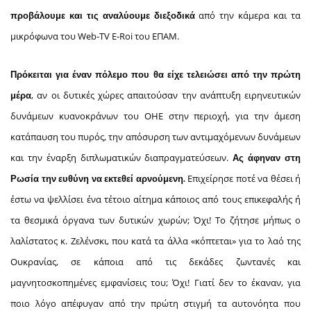
από την κάμερα και τα
προβάλουμε και τις αναλύουμε διεξοδικά
μικρόφωνα του Web-TV E-Roi του ΕΠΑΜ.
Πρόκειται για έναν πόλεμο που θα είχε τελειώσει από την πρώτη
, αν οι δυτικές χώρες απαιτούσαν την ανάπτυξη ειρηνευτικών
μέρα
δυνάμεων κυανοκράνων του ΟΗΕ στην περιοχή, για την άμεση
κατάπαυση του πυρός, την απόσυρση των αντιμαχόμενων δυνάμεων
και την έναρξη διπλωματικών διαπραγματεύσεων.
Ας άφηναν στη
Επιχείρησε ποτέ να θέσει ή
Ρωσία την ευθύνη να εκτεθεί αρνούμενη.
έστω να ψελλίσει ένα τέτοιο αίτημα κάποιος από τους επικεφαλής ή
τα θεσμικά όργανα των δυτικών χωρών; Όχι! Το ζήτησε μήπως ο
λαλίστατος κ. Ζελένσκι, που κατά τα άλλα «κόπτεται» για το λαό της
Ουκρανίας, σε κάποια από τις δεκάδες ζωντανές και
μαγνητοσκοπημένες εμφανίσεις του; Όχι! Γιατί δεν το έκαναν, για
ποιο λόγο απέφυγαν από την πρώτη στιγμή τα αυτονόητα που