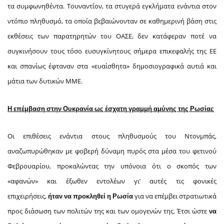
τα συμφωνηθέντα. Τουναντίον, τα στυγερά εγκλήματα ενάντια στον
ντόπιο πληθυσμό, τα οποία βεβαιώνονταν σε καθημερινή βάση στις
εκθέσεις των παρατηρητών του ΟΑΣΕ, δεν κατάφεραν ποτέ να
συγκινήσουν τους τόσο ευσυγκίνητους σήμερα επικεφαλής της ΕΕ
και σπανίως έφταναν στα «ευαίσθητα» δημοσιογραφικά αυτιά και
μάτια των δυτικών ΜΜΕ.
Η επέμβαση στην Ουκρανία ως έσχατη γραμμή αμύνης της Ρωσίας
Οι επιθέσεις ενάντια στους πληθυσμούς του Ντονμπάς,
αναζωπυρώθηκαν με φοβερή δύναμη πυρός στα μέσα του φετινού
Φεβρουαρίου, προκαλώντας την υπόνοια ότι ο σκοπός των
«αφανών» και έξωθεν εντολέων γι’ αυτές τις φονικές
επιχειρήσεις,
για να επέμβει στρατιωτικά
ήταν
να προκληθεί η Ρωσία
προς διάσωση των πολιτών της και των ομογενών της. Έτσι ώστε
να