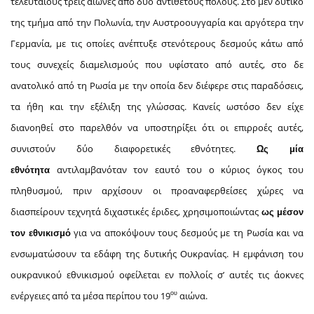
τελευταίους τρεις αιώνες από δύο αντίθετους πόλους. Στο μεν δυτικό
της τμήμα από την Πολωνία, την Αυστροουγγαρία και αργότερα την
Γερμανία, με τις οποίες ανέπτυξε στενότερους δεσμούς κάτω από
τους συνεχείς διαμελισμούς που υφίστατο από αυτές, στο δε
ανατολικό από τη Ρωσία με την οποία δεν διέφερε στις παραδόσεις,
τα ήθη και την εξέλιξη της γλώσσας. Κανείς ωστόσο δεν είχε
διανοηθεί στο παρελθόν να υποστηρίξει ότι οι επιρροές αυτές,
συνιστούν δύο διαφορετικές εθνότητες.
Ως μία
αντιλαμβανόταν τον εαυτό του ο κύριος όγκος του
εθνότητα
πληθυσμού, πριν αρχίσουν οι προαναφερθείσες χώρες να
διασπείρουν τεχνητά διχαστικές έριδες, χρησιμοποιώντας
ως μέσον
για να αποκόψουν τους δεσμούς με τη Ρωσία και να
τον εθνικισμό
ενσωματώσουν τα εδάφη της δυτικής Ουκρανίας. Η εμφάνιση του
ουκρανικού εθνικισμού οφείλεται εν πολλοίς σ’ αυτές τις άοκνες
ου
ενέργειες από τα μέσα περίπου του 19
αιώνα.