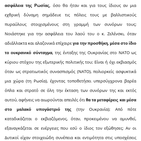
όσο θα ήταν και για τους ίδιους αν μια
ασφάλεια της Ρωσίας,
εχθρική δύναμη σημάδευε τις πόλεις τους με βαλλιστικούς
πυραύλους στοιχισμένους στη γραμμή των συνόρων τους;
Νοιάστηκε για την ασφάλεια του λαού του ο κ. Ζελένσκι, όταν
αδιάλλακτα και αλαζονικά επίχαιρε
για την προσθήκη,
μέσα στο ίδιο
της ένταξης της Ουκρανίας στο ΝΑΤΟ ως
το ουκρανικό σύνταγμα,
κύριου στόχου της εξωτερικής πολιτικής του; Είναι ή όχι εκβιασμός
όταν ως στρατιωτικός συνασπισμός (ΝΑΤΟ), πολιορκείς ασφυκτικά
μια χώρα (τη Ρωσία), έχοντας τοποθετήσει υπερσύγχρονα βαρέα
όπλα και στρατό σε όλη την έκταση των συνόρων της και εκτός
αυτού, αφήνεις να αιωρούνται απειλές ότι
θα τα μεταφέρεις και μέσα
(την Ουκρανία); Από πότε
στο μαλακό υπογάστριό της
καταδικάζεται ο εκβιαζόμενος, όταν, προκειμένου να αμυνθεί,
εξαναγκάζεται σε ενέργειες που εσύ ο ίδιος τον εξώθησες; Αν οι
Δυτικοί είχαν στοιχειώδη συνέπεια και εντιμότητα στις υποσχέσεις