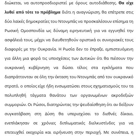
διώκεται, να αυτοπροσδιοριστεί με όρους αυτοδιάθεσης.
Θα είχε
διότι η αναγνώριση, θα επέτρεπε στις
λυθεί από τότε το πρόβλημα
δύο λαϊκές δημοκρατίες του Ντονμπάς να προσκαλέσουν επίσημα τη
Ρωσική Ομοσπονδία ως δύναμη ειρηνευτική για να εγγυηθεί την
ασφάλειά τους, μέχρι να διευθετηθούν οριστικά οι συνοριακές τους
διαφορές με την Ουκρανία. Η Ρωσία δεν το έπραξε, εμπιστευόμενη
για άλλη μια φορά τις υποσχέσεις των Δυτικών ότι θα πιέσουν την
ουκρανική κυβέρνηση να δώσει τέλος στα εγκλήματα που
διαπράττονταν σε όλη την έκταση του Ντονμπάς από τον ουκρανικό
στρατό, ο οποίος είχε ήδη ενσωματώσει στους σχηματισμούς του τα
πολυπληθή τάγματα θανάτου των οργανωμένων ακροδεξιών
συμμοριών. Οι Ρώσοι, διατηρώντας την ψευδαίσθηση ότι αν δείξουν
συγκατάβαση στη Δύση θα υπερισχύσει το διεθνές δίκαιο,
ενεπλάκησαν σε χρόνιες διπλωματικές διελκυστίνδες για να
επιτευχθεί εκεχειρία και ειρήνευση στην περιοχή. Με συνέπεια, η