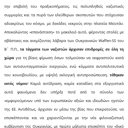
την επιβολή του πραξικοπήματος, τις πολυπληθείς ναζιστικές
συμμορίες και τα πυρά των ελεύθερων σκοπευτών που στόχευσαν
αδιακρίτως τον κόσμο, με δεκάδες νεκρούς στην πλατεία Μεϊντάν.
Αποκαλώντας «επανάσταση» το μακελειό αυτό, φέροντας στολές με
σβάστικες και ανεμίζοντας λάβαρα των Ουκρανικών Waffen-SS του
Β΄ Π.Π.,
τα τάγματα των ναζιστών άρχισαν επιδρομές σε όλη τη
για τη βίαιη φίμωση όσων τολμούσαν να εκφραστούν κατά
χώρα
των αντισυνταγματικών ενεργειών, ενώ κόμματα αντιπολιτευτικά
του κοινοβουλίου, με υψηλή εκλογική αντιπροσώπευση,
τέθηκαν
! Καμιά αντίδραση, καμία καταδίκη στα εξοργιστικά
εκτός νόμου
αυτά φαινόμενα δεν υπήρξε ποτέ από το σύνολο των
«εμφορούμενων υπό των ευρωπαϊκών αξιών και ιδεωδών» ηγετών
της ΕΕ. Αντιθέτως, άρχισαν εν μέσω της βίας που επικρατούσε, να
επισκέπτονται και να χαριεντίζονται με την νέα φιλοναζιστική
κυβέρνηση της Ουκρανίας, με πρώτο μάλιστα επισκέπτη τον «δικό