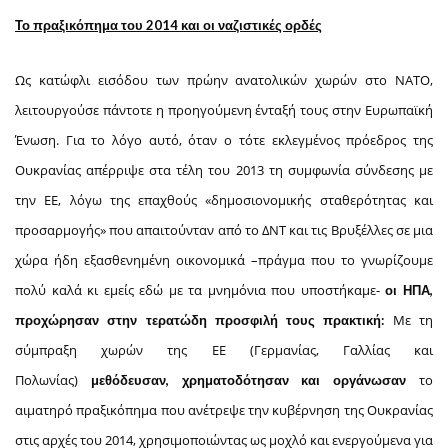
Το πραξικόπημα του 2014 και οι ναζιστικές ορδές
Ως κατώφλι εισόδου των πρώην ανατολικών χωρών στο ΝΑΤΟ,
λειτουργούσε πάντοτε η προηγούμενη ένταξή τους στην Ευρωπαϊκή
Ένωση. Για το λόγο αυτό, όταν ο τότε εκλεγμένος πρόεδρος της
Ουκρανίας απέρριψε στα τέλη του 2013 τη συμφωνία σύνδεσης με
την ΕΕ, λόγω της επαχθούς «δημοσιονομικής σταθερότητας και
προσαρμογής» που απαιτούνταν από το ΔΝΤ και τις Βρυξέλλες σε μια
χώρα ήδη εξασθενημένη οικονομικά –πράγμα που το γνωρίζουμε
πολύ καλά κι εμείς εδώ με τα μνημόνια που υποστήκαμε-
οι ΗΠΑ,
Με τη
προχώρησαν στην τερατώδη προσφιλή τους πρακτική:
σύμπραξη χωρών της ΕΕ (Γερμανίας, Γαλλίας και
Πολωνίας)
το
μεθόδευσαν, χρηματοδότησαν και οργάνωσαν
αιματηρό πραξικόπημα που ανέτρεψε την κυβέρνηση της Ουκρανίας
στις αρχές του 2014, χρησιμοποιώντας ως μοχλό και ενεργούμενα για