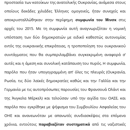
προστασία των κατοίκων της ανατολικής Ουκρανίας, ανάμεσα στους
οποίους δεκάδες χιλιάδες Έλληνες ομογενείς, ήταν συνεχείς και
αποκρυσταλλώθηκαν στην περίφημη
στις
συμφωνία του Μινσκ
αρχές του 2015. Με τη συμφωνία αυτή αναγνωριζόταν η νομική
υπόσταση των δύο δημοκρατιών με ειδικό καθεστώς αυτονομίας
εντός της ουκρανικής επικράτειας, η τροποποίηση του ουκρανικού
συντάγματος που θα συμπεριλαμβάνει συγκεκριμένη αναφορά σ’
αυτές και η άμεση και συνολική κατάπαυση του πυρός. Η συμφωνία,
παρόλο που ήταν υπογεγραμμένη απ’ όλες τις πλευρές (Ουκρανία,
Ρωσία, τις δύο λαϊκές δημοκρατίες καθώς και την Γαλλία και την
Γερμανία με τις αυτοπρόσωπες παρουσίες του Φρανσουά Ολάντ και
της Άνγκελα Μέρκελ) και τελούσαν υπό την αιγίδα του ΟΑΣΕ, και
παρόλο που εγκρίθηκε με ψήφισμα του Συμβουλίου Ασφαλείας του
ΟΗΕ και ανανεωνόταν με απανωτές συνδιασκέψεις στα επόμενα
χρόνια, εντούτοις
από τις ναζιστικές
παραβιαζόταν συστηματικά