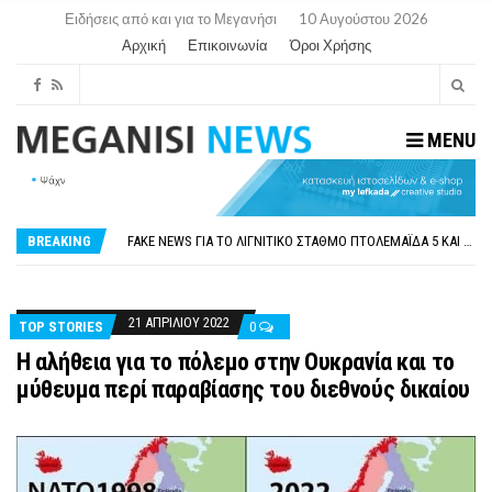
Ειδήσεις από και για το Μεγανήσι
10 Αυγούστου 2026
Αρχική
Επικοινωνία
Όροι Χρήσης
MENU
ΠΑΡΑΙΤΉΘΗΚΕ Η ΑΝΤΙΔΉΜΑΡΧΟΣ ΠΟΛΙΤΙΣΜΟΎ ΜΕΓΑΝΗΣΊΟΥ Κ . ΕΥΑΓΓΕΛΊΑ ΜΕΛΆ. Η ΕΠΙΣΤΟΛΉ ΤΗΣ ΠΑΡΑΊΤΗΣΗΣ
ΟΡΙΣΤΙΚΆ ΧΩΡΊΣ ΑΚΤΟΠΛΟΙΚΗ ΣΎΝΔΕΣΗ ΦΈΤΟΣ ΤΟ ΚΑΛΟΚΑΊΡΙ ΤΑ ΙΌΝΙΑ
FAKE NEWS ΓΙΑ ΤΟ ΛΙΓΝΙΤΙΚΌ ΣΤΑΘΜΌ ΠΤΟΛΕΜΑΪ́ΔΑ 5 ΚΑΙ ΤΗΝ ΕΝΕΡΓΕΙΑΚΉ ΑΣΦΆΛΕΙΑ ΤΗΣ ΧΏΡΑΣ
BREAKING
«ΧΏΡΟΣ COVID FREE» = «ΧΏΡΟΣ ΧΩΡΊΣ COVID»! ΑΥΤΌ ΠΟΥ ΚΑΝΕΊΣ ΔΕΝ ΈΧΕΙ ΤΟΛΜΉΣΕΙ ΝΑ ΡΩΤΉΣΕΙ
ΠΕΡΊ ΑΝΑΣΤΟΛΉΣ ΝΗΠΙΑΓΩΓΕΊΩΝ ΣΤΗ ΛΕΥΚΆΔΑ
ΠΑΡΑΙΤΉΘΗΚΕ Η ΑΝΤΙΔΉΜΑΡΧΟΣ ΠΟΛΙΤΙΣΜΟΎ ΜΕΓΑΝΗΣΊΟΥ Κ . ΕΥΑΓΓΕΛΊΑ ΜΕΛΆ. Η ΕΠΙΣΤΟΛΉ ΤΗΣ ΠΑΡΑΊΤΗΣΗΣ
ΟΡΙΣΤΙΚΆ ΧΩΡΊΣ ΑΚΤΟΠΛΟΙΚΗ ΣΎΝΔΕΣΗ ΦΈΤΟΣ ΤΟ ΚΑΛΟΚΑΊΡΙ ΤΑ ΙΌΝΙΑ
21 ΑΠΡΙΛΊΟΥ 2022
TOP STORIES
0
Η αλήθεια για το πόλεμο στην Ουκρανία και το
μύθευμα περί παραβίασης του διεθνούς δικαίου