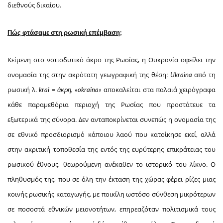
διεθνούς δικαίου.
Πώς φτάσαμε στη ρωσική επέμβαση;
Κείμενη στο νοτιοδυτικό άκρο της Ρωσίας, η Ουκρανία οφείλει την
ονομασία της στην ακρότατη γεωγραφική της θέση:
από τη
Ukraina
ρωσική λ.
=
αποκαλείται στα παλαιά χειρόγραφα
krai
άκρη, «okraina»
κάθε παραμεθόρια περιοχή της Ρωσίας που προστάτευε τα
εξωτερικά της σύνορα. Δεν ανταποκρίνεται συνεπώς η ονομασία της
σε εθνικό προσδιορισμό κάποιου λαού που κατοίκησε εκεί, αλλά
στην ακριτική τοποθεσία της εντός της ευρύτερης επικράτειας του
ρωσικού έθνους, θεωρούμενη ανέκαθεν το ιστορικό του λίκνο. Ο
πληθυσμός της, που σε όλη την έκταση της χώρας φέρει ρίζες μιας
κοινής ρωσικής καταγωγής, με ποικίλη ωστόσο σύνθεση μικρότερων
σε ποσοστά εθνικών μειονοτήτων, επηρεαζόταν πολιτισμικά τους