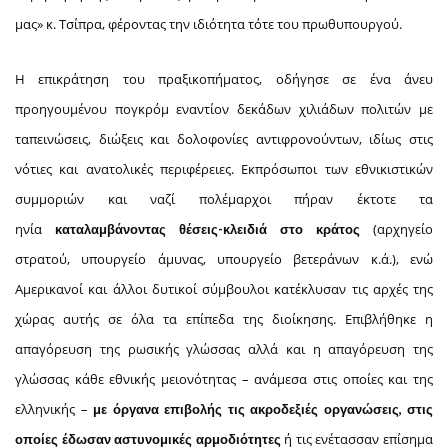
μας» κ. Τσίπρα, φέροντας την ιδιότητα τότε του πρωθυπουργού.
Η επικράτηση του πραξικοπήματος, οδήγησε σε ένα άνευ
προηγουμένου πογκρόμ εναντίον δεκάδων χιλιάδων πολιτών με
ταπεινώσεις, διώξεις και δολοφονίες αντιφρονούντων, ιδίως στις
νότιες και ανατολικές περιφέρειες. Εκπρόσωποι των εθνικιστικών
συμμοριών και ναζί πολέμαρχοι πήραν έκτοτε τα
ηνία
(αρχηγείο
καταλαμβάνοντας θέσεις-κλειδιά στο κράτος
στρατού, υπουργείο άμυνας, υπουργείο βετεράνων κ.ά.), ενώ
Αμερικανοί και άλλοι δυτικοί σύμβουλοι κατέκλυσαν τις αρχές της
χώρας αυτής σε όλα τα επίπεδα της διοίκησης. Επιβλήθηκε η
απαγόρευση της ρωσικής γλώσσας αλλά και η απαγόρευση της
γλώσσας κάθε εθνικής μειονότητας – ανάμεσα στις οποίες και της
ελληνικής –
με όργανα επιβολής τις ακροδεξιές οργανώσεις, στις
ή τις ενέτασσαν επίσημα
οποίες έδωσαν αστυνομικές αρμοδιότητες