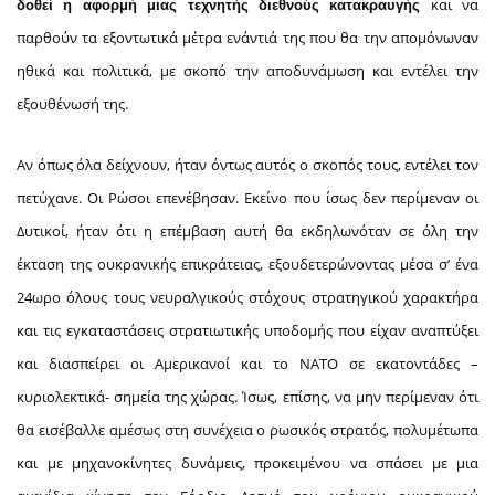
και να
δοθεί
η αφορμή μιας τεχνητής διεθνούς κατακραυγής
παρθούν τα εξοντωτικά μέτρα ενάντιά της που θα την απομόνωναν
ηθικά και πολιτικά, με σκοπό την αποδυνάμωση και εντέλει την
εξουθένωσή της.
Αν όπως όλα δείχνουν, ήταν όντως αυτός ο σκοπός τους, εντέλει τον
πετύχανε. Οι Ρώσοι επενέβησαν. Εκείνο που ίσως δεν περίμεναν οι
Δυτικοί, ήταν ότι η επέμβαση αυτή θα εκδηλωνόταν σε όλη την
έκταση της ουκρανικής επικράτειας, εξουδετερώνοντας μέσα σ’ ένα
24ωρο όλους τους νευραλγικούς στόχους στρατηγικού χαρακτήρα
και τις εγκαταστάσεις στρατιωτικής υποδομής που είχαν αναπτύξει
και διασπείρει οι Αμερικανοί και το ΝΑΤΟ σε εκατοντάδες –
κυριολεκτικά- σημεία της χώρας. Ίσως, επίσης, να μην περίμεναν ότι
θα εισέβαλλε αμέσως στη συνέχεια ο ρωσικός στρατός, πολυμέτωπα
και με μηχανοκίνητες δυνάμεις, προκειμένου να σπάσει με μια