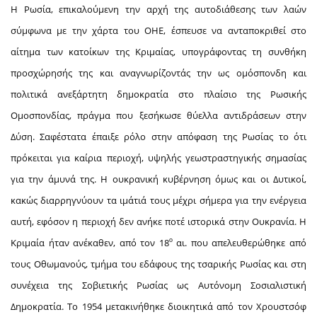
Η Ρωσία, επικαλούμενη την αρχή της αυτοδιάθεσης των λαών
σύμφωνα με την χάρτα του ΟΗΕ, έσπευσε να ανταποκριθεί στο
αίτημα των κατοίκων της Κριμαίας, υπογράφοντας τη συνθήκη
προσχώρησής της και αναγνωρίζοντάς την ως ομόσπονδη και
πολιτικά ανεξάρτητη δημοκρατία στο πλαίσιο της Ρωσικής
Ομοσπονδίας, πράγμα που ξεσήκωσε θύελλα αντιδράσεων στην
Δύση. Σαφέστατα έπαιξε ρόλο στην απόφαση της Ρωσίας το ότι
πρόκειται για καίρια περιοχή, υψηλής γεωστραστηγικής σημασίας
για την άμυνά της. Η ουκρανική κυβέρνηση όμως και οι Δυτικοί,
κακώς διαρρηγνύουν τα ιμάτιά τους μέχρι σήμερα για την ενέργεια
αυτή, εφόσον η περιοχή δεν ανήκε ποτέ ιστορικά στην Ουκρανία. Η
ο
Κριμαία ήταν ανέκαθεν, από τον 18
αι. που απελευθερώθηκε από
τους Οθωμανούς, τμήμα του εδάφους της τσαρικής Ρωσίας και στη
συνέχεια της Σοβιετικής Ρωσίας ως Αυτόνομη Σοσιαλιστική
Δημοκρατία. Το 1954 μετακινήθηκε διοικητικά από τον Χρουστσόφ