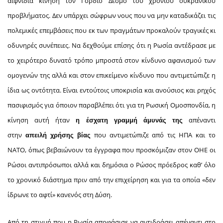
αιφνίδια κίνηση τον Γόρδιο Δεσμό του χρόνιου ουκρανικού
προβλήματος. Δεν υπάρχει σώφρων νους που να μην καταδικάζει τις
πολεμικές επεμβάσεις που εκ των πραγμάτων προκαλούν τραγικές κι
οδυνηρές συνέπειες. Να δεχθούμε επίσης ότι η Ρωσία αντέδρασε με
το χειρότερο δυνατό τρόπο μπροστά στον κίνδυνο αφανισμού των
ομογενών της αλλά και στον επικείμενο κίνδυνο που αντιμετώπιζε η
ίδια ως οντότητα. Είναι εντούτοις υποκρισία και ανούσιος και ρηχός
πασιφισμός για όποιον παραβλέπει ότι για τη Ρωσική Ομοσπονδία, η
κίνηση αυτή ήταν
απέναντι
η έσχατη γραμμή άμυνάς της
στην
που αντιμετώπιζε από τις ΗΠΑ και το
απειλή χρήσης βίας
ΝΑΤΟ, όπως βεβαιώνουν τα έγγραφα που προσκόμιζαν στον ΟΗΕ οι
Ρώσοι αντιπρόσωποι αλλά και δημόσια ο Ρώσος πρόεδρος καθ’ όλο
το χρονικό διάστημα πριν από την επιχείρηση και για τα οποία «δεν
ίδρωνε το αφτί» κανενός στη Δύση.
Από τη στιγμή που η Ρωσία αποφάσισε να αντιδράσει απέναντι στο