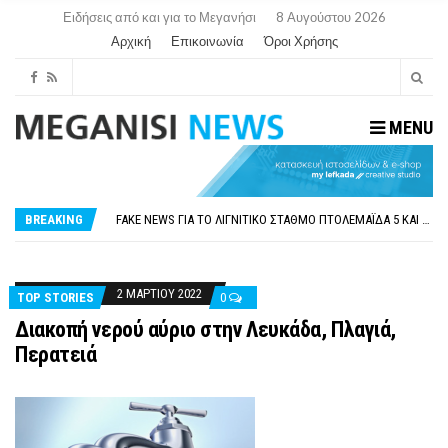
Ειδήσεις από και για το Μεγανήσι
8 Αυγούστου 2026
Αρχική
Επικοινωνία
Όροι Χρήσης
MENU
ΠΑΡΑΙΤΉΘΗΚΕ Η ΑΝΤΙΔΉΜΑΡΧΟΣ ΠΟΛΙΤΙΣΜΟΎ ΜΕΓΑΝΗΣΊΟΥ Κ . ΕΥΑΓΓΕΛΊΑ ΜΕΛΆ. Η ΕΠΙΣΤΟΛΉ ΤΗΣ ΠΑΡΑΊΤΗΣΗΣ
ΟΡΙΣΤΙΚΆ ΧΩΡΊΣ ΑΚΤΟΠΛΟΙΚΗ ΣΎΝΔΕΣΗ ΦΈΤΟΣ ΤΟ ΚΑΛΟΚΑΊΡΙ ΤΑ ΙΌΝΙΑ
FAKE NEWS ΓΙΑ ΤΟ ΛΙΓΝΙΤΙΚΌ ΣΤΑΘΜΌ ΠΤΟΛΕΜΑΪ́ΔΑ 5 ΚΑΙ ΤΗΝ ΕΝΕΡΓΕΙΑΚΉ ΑΣΦΆΛΕΙΑ ΤΗΣ ΧΏΡΑΣ
BREAKING
«ΧΏΡΟΣ COVID FREE» = «ΧΏΡΟΣ ΧΩΡΊΣ COVID»! ΑΥΤΌ ΠΟΥ ΚΑΝΕΊΣ ΔΕΝ ΈΧΕΙ ΤΟΛΜΉΣΕΙ ΝΑ ΡΩΤΉΣΕΙ
ΠΕΡΊ ΑΝΑΣΤΟΛΉΣ ΝΗΠΙΑΓΩΓΕΊΩΝ ΣΤΗ ΛΕΥΚΆΔΑ
ΠΑΡΑΙΤΉΘΗΚΕ Η ΑΝΤΙΔΉΜΑΡΧΟΣ ΠΟΛΙΤΙΣΜΟΎ ΜΕΓΑΝΗΣΊΟΥ Κ . ΕΥΑΓΓΕΛΊΑ ΜΕΛΆ. Η ΕΠΙΣΤΟΛΉ ΤΗΣ ΠΑΡΑΊΤΗΣΗΣ
ΟΡΙΣΤΙΚΆ ΧΩΡΊΣ ΑΚΤΟΠΛΟΙΚΗ ΣΎΝΔΕΣΗ ΦΈΤΟΣ ΤΟ ΚΑΛΟΚΑΊΡΙ ΤΑ ΙΌΝΙΑ
2 ΜΑΡΤΊΟΥ 2022
TOP STORIES
0
Διακοπή νερού αύριο στην Λευκάδα, Πλαγιά,
Περατειά