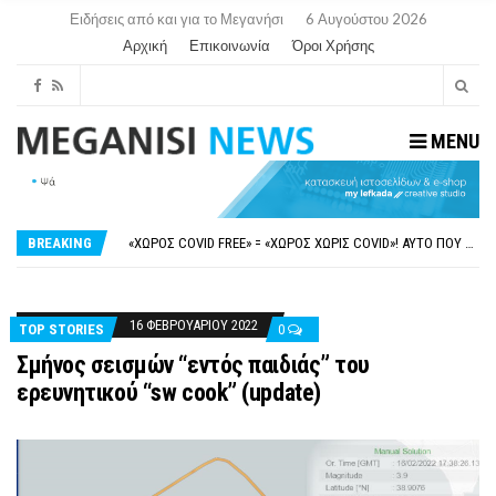
Ειδήσεις από και για το Μεγανήσι
6 Αυγούστου 2026
Αρχική
Επικοινωνία
Όροι Χρήσης
MENU
ΝΥΔΡΊ:ΠΙΆΣΤΗΚΑΝ ΣΤΟ ΞΎΛΟ ΟΙ ΙΔΙΟΚΤΉΤΕΣ ΤΟΥΡΙΣΤΙΚΏΝ ΣΚΑΦΏΝ.
FAKE NEWS ΓΙΑ ΤΟ ΛΙΓΝΙΤΙΚΌ ΣΤΑΘΜΌ ΠΤΟΛΕΜΑΪ́ΔΑ 5 ΚΑΙ ΤΗΝ ΕΝΕΡΓΕΙΑΚΉ ΑΣΦΆΛΕΙΑ ΤΗΣ ΧΏΡΑΣ
«ΧΏΡΟΣ COVID FREE» = «ΧΏΡΟΣ ΧΩΡΊΣ COVID»! ΑΥΤΌ ΠΟΥ ΚΑΝΕΊΣ ΔΕΝ ΈΧΕΙ ΤΟΛΜΉΣΕΙ ΝΑ ΡΩΤΉΣΕΙ
BREAKING
ΠΕΡΊ ΑΝΑΣΤΟΛΉΣ ΝΗΠΙΑΓΩΓΕΊΩΝ ΣΤΗ ΛΕΥΚΆΔΑ
ΠΑΡΑΙΤΉΘΗΚΕ Η ΑΝΤΙΔΉΜΑΡΧΟΣ ΠΟΛΙΤΙΣΜΟΎ ΜΕΓΑΝΗΣΊΟΥ Κ . ΕΥΑΓΓΕΛΊΑ ΜΕΛΆ. Η ΕΠΙΣΤΟΛΉ ΤΗΣ ΠΑΡΑΊΤΗΣΗΣ
ΝΥΔΡΊ:ΠΙΆΣΤΗΚΑΝ ΣΤΟ ΞΎΛΟ ΟΙ ΙΔΙΟΚΤΉΤΕΣ ΤΟΥΡΙΣΤΙΚΏΝ ΣΚΑΦΏΝ.
FAKE NEWS ΓΙΑ ΤΟ ΛΙΓΝΙΤΙΚΌ ΣΤΑΘΜΌ ΠΤΟΛΕΜΑΪ́ΔΑ 5 ΚΑΙ ΤΗΝ ΕΝΕΡΓΕΙΑΚΉ ΑΣΦΆΛΕΙΑ ΤΗΣ ΧΏΡΑΣ
16 ΦΕΒΡΟΥΑΡΊΟΥ 2022
TOP STORIES
0
Σμήνος σεισμών “εντός παιδιάς” του
ερευνητικού “sw cook” (update)