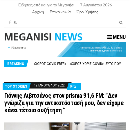
Ειδήσεις από και για το Μεγανήσι
7 Αυγούστου 2026
Αρχική
Επικοινωνία
Όροι Χρήσης
MENU
ΝΥΔΡΊ:ΠΙΆΣΤΗΚΑΝ ΣΤΟ ΞΎΛΟ ΟΙ ΙΔΙΟΚΤΉΤΕΣ ΤΟΥΡΙΣΤΙΚΏΝ ΣΚΑΦΏΝ.
FAKE NEWS ΓΙΑ ΤΟ ΛΙΓΝΙΤΙΚΌ ΣΤΑΘΜΌ ΠΤΟΛΕΜΑΪ́ΔΑ 5 ΚΑΙ ΤΗΝ ΕΝΕΡΓΕΙΑΚΉ ΑΣΦΆΛΕΙΑ ΤΗΣ ΧΏΡΑΣ
«ΧΏΡΟΣ COVID FREE» = «ΧΏΡΟΣ ΧΩΡΊΣ COVID»! ΑΥΤΌ ΠΟΥ ΚΑΝΕΊΣ ΔΕΝ ΈΧΕΙ ΤΟΛΜΉΣΕΙ ΝΑ ΡΩΤΉΣΕΙ
BREAKING
ΠΕΡΊ ΑΝΑΣΤΟΛΉΣ ΝΗΠΙΑΓΩΓΕΊΩΝ ΣΤΗ ΛΕΥΚΆΔΑ
ΠΑΡΑΙΤΉΘΗΚΕ Η ΑΝΤΙΔΉΜΑΡΧΟΣ ΠΟΛΙΤΙΣΜΟΎ ΜΕΓΑΝΗΣΊΟΥ Κ . ΕΥΑΓΓΕΛΊΑ ΜΕΛΆ. Η ΕΠΙΣΤΟΛΉ ΤΗΣ ΠΑΡΑΊΤΗΣΗΣ
ΝΥΔΡΊ:ΠΙΆΣΤΗΚΑΝ ΣΤΟ ΞΎΛΟ ΟΙ ΙΔΙΟΚΤΉΤΕΣ ΤΟΥΡΙΣΤΙΚΏΝ ΣΚΑΦΏΝ.
FAKE NEWS ΓΙΑ ΤΟ ΛΙΓΝΙΤΙΚΌ ΣΤΑΘΜΌ ΠΤΟΛΕΜΑΪ́ΔΑ 5 ΚΑΙ ΤΗΝ ΕΝΕΡΓΕΙΑΚΉ ΑΣΦΆΛΕΙΑ ΤΗΣ ΧΏΡΑΣ
12 ΙΑΝΟΥΑΡΊΟΥ 2022
TOP STORIES
0
Γιάννης Λιβιτσάνος στον prisma 91,6 FM: “Δεν
γνώριζα για την αντικατάστασή μου, δεν είχαμε
κάνει τέτοια συζήτηση “