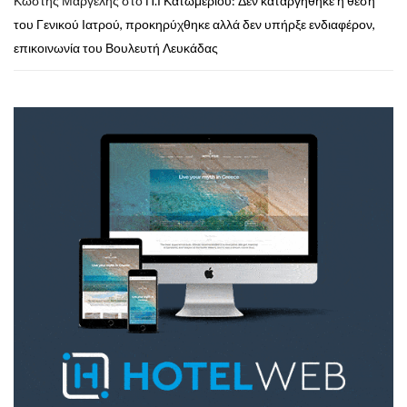
Κωστής Μαργέλης
στο
Π.Ι Κατωμερίου: Δεν καταργήθηκε η θέση
του Γενικού Ιατρού, προκηρύχθηκε αλλά δεν υπήρξε ενδιαφέρον,
επικοινωνία του Βουλευτή Λευκάδας