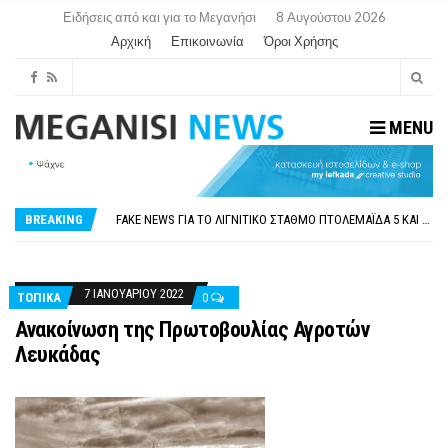
Ειδήσεις από και για το Μεγανήσι
8 Αυγούστου 2026
Αρχική
Επικοινωνία
Όροι Χρήσης
MENU
ΠΑΡΑΙΤΉΘΗΚΕ Η ΑΝΤΙΔΉΜΑΡΧΟΣ ΠΟΛΙΤΙΣΜΟΎ ΜΕΓΑΝΗΣΊΟΥ Κ . ΕΥΑΓΓΕΛΊΑ ΜΕΛΆ. Η ΕΠΙΣΤΟΛΉ ΤΗΣ ΠΑΡΑΊΤΗΣΗΣ
ΟΡΙΣΤΙΚΆ ΧΩΡΊΣ ΑΚΤΟΠΛΟΙΚΗ ΣΎΝΔΕΣΗ ΦΈΤΟΣ ΤΟ ΚΑΛΟΚΑΊΡΙ ΤΑ ΙΌΝΙΑ
FAKE NEWS ΓΙΑ ΤΟ ΛΙΓΝΙΤΙΚΌ ΣΤΑΘΜΌ ΠΤΟΛΕΜΑΪ́ΔΑ 5 ΚΑΙ ΤΗΝ ΕΝΕΡΓΕΙΑΚΉ ΑΣΦΆΛΕΙΑ ΤΗΣ ΧΏΡΑΣ
BREAKING
«ΧΏΡΟΣ COVID FREE» = «ΧΏΡΟΣ ΧΩΡΊΣ COVID»! ΑΥΤΌ ΠΟΥ ΚΑΝΕΊΣ ΔΕΝ ΈΧΕΙ ΤΟΛΜΉΣΕΙ ΝΑ ΡΩΤΉΣΕΙ
ΠΕΡΊ ΑΝΑΣΤΟΛΉΣ ΝΗΠΙΑΓΩΓΕΊΩΝ ΣΤΗ ΛΕΥΚΆΔΑ
ΠΑΡΑΙΤΉΘΗΚΕ Η ΑΝΤΙΔΉΜΑΡΧΟΣ ΠΟΛΙΤΙΣΜΟΎ ΜΕΓΑΝΗΣΊΟΥ Κ . ΕΥΑΓΓΕΛΊΑ ΜΕΛΆ. Η ΕΠΙΣΤΟΛΉ ΤΗΣ ΠΑΡΑΊΤΗΣΗΣ
ΟΡΙΣΤΙΚΆ ΧΩΡΊΣ ΑΚΤΟΠΛΟΙΚΗ ΣΎΝΔΕΣΗ ΦΈΤΟΣ ΤΟ ΚΑΛΟΚΑΊΡΙ ΤΑ ΙΌΝΙΑ
7 ΙΑΝΟΥΑΡΊΟΥ 2022
ΤΟΠΙΚΑ
0
Ανακοίνωση της Πρωτοβουλίας Αγροτών
Λευκάδας