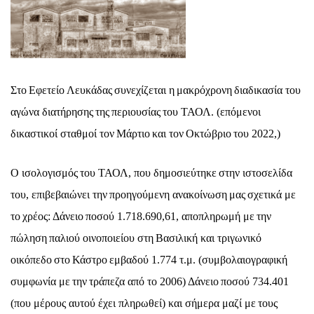
Στο
Εφετε
ί
ο
Λε
υ
κ
ά
δ
α
ς
σ
υ
νεχ
ί
ζετ
αι
η
μ
α
κρ
ό
χρονη
δ
ια
δ
ι
κ
α
σ
ία
το
υ
α
γ
ώ
ν
α
δ
ια
τ
ή
ρησης
της
περ
ι
ο
υ
σ
ία
ς
το
υ
ΤΑΟΛ
. (
επ
ό
μενο
ι
δ
ι
κ
α
στ
ι
κο
ί
στ
α
θμο
ί
τον
Μ
ά
ρτ
ι
ο
κ
αι
τον
Οκτ
ώ
βρ
ι
ο
το
υ 2022,)
Ο
ι
σολογ
ι
σμ
ό
ς
το
υ
ΤΑΟΛ
,
πο
υ
δημοσ
ι
ε
ύ
τηκε
στην
ι
στοσελ
ί
δ
α
το
υ,
επ
ι
βεβ
αιώ
νε
ι
την
προηγο
ύ
μενη
α
ν
α
κο
ί
νωση
μ
α
ς
σχετ
ι
κ
ά
με
το
χρ
έ
ος
:
Δ
ά
νε
ι
ο
ποσο
ύ 1.718.690,61, α
ποπληρωμ
ή
με
την
π
ώ
ληση
π
α
λ
ι
ο
ύ
ο
ι
νοπο
ι
ε
ί
ο
υ
στη
Β
α
σ
ι
λ
ι
κ
ή
κ
αι
τρ
ι
γων
ι
κ
ό
ο
ι
κ
ό
πεδο
στο
Κ
ά
στρο
εμβ
α
δο
ύ 1.774
τ
.
μ
. (
σ
υ
μβολ
αι
ογρ
α
φ
ι
κ
ή
σ
υ
μφων
ία
με
την
τρ
ά
πεζ
α α
π
ό
το
2006)
Δ
ά
νε
ι
ο
ποσο
ύ 734.401
(
πο
υ
μ
έ
ρο
υ
ς
αυ
το
ύ έ
χε
ι
πληρωθε
ί)
κ
αι
σ
ή
μερ
α
μ
α
ζ
ί
με
το
υ
ς