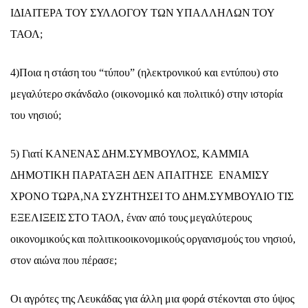
ΙΔΙΑ
Ι
ΤΕΡΑ
ΤΟΥ
ΣΥΛΛ
Ο
ΓΟΥ
ΤΩΝ
ΥΠΑΛΛ
Η
ΛΩΝ
ΤΟΥ
ΤΑΟΛ
;
4)
Πο
ια
η
στ
ά
ση
το
υ “
τ
ύ
πο
υ” (
ηλεκτρον
ι
κο
ύ
κ
αι
εντ
ύ
πο
υ)
στο
μεγ
α
λ
ύ
τερο
σκ
ά
νδ
α
λο
(
ο
ι
κονομ
ι
κ
ό
κ
αι
πολ
ι
τ
ι
κ
ό)
στην
ι
στορ
ία
το
υ
νησ
ι
ο
ύ;
5)
Γ
ια
τ
ί
ΚΑΝΕΝΑΣ
ΔΗΜ
.
ΣΥΜΒΟΥΛΟΣ
,
ΚΑΜΜ
Ι
Α
ΔΗΜΟΤΙΚΗ
ΠΑΡΑΤΑΞΗ
ΔΕΝ
ΑΠΑΙΤΗΣΕ
ΕΝΑΜΙΣΥ
ΧΡΟΝΟ
ΤΩΡΑ
,
ΝΑ
ΣΥΖΗΤΗΣΕΙ
ΤΟ
ΔΗΜ
.
ΣΥΜΒΟΥΛΙΟ
ΤΙΣ
ΕΞΕΛ
Ι
ΞΕΙΣ
ΣΤΟ
ΤΑΟΛ
, έ
ν
α
ν
α
π
ό
το
υ
ς
μεγ
α
λ
ύ
τερο
υ
ς
ο
ι
κονομ
ι
κο
ύ
ς
κ
αι
πολ
ι
τ
ι
κοο
ι
κονομ
ι
κο
ύ
ς
οργ
α
ν
ι
σμο
ύ
ς
το
υ
νησ
ι
ο
ύ,
στον
αιώ
ν
α
πο
υ
π
έ
ρ
α
σε
;
Οι αγρότες της Λευκάδας για άλλη μια φορά στέκονται στο ύψος