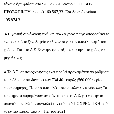
τ
ό
κο
υ
ς
έ
χε
ι
φτ
ά
σε
ι
στ
α 943.798,81
Δ
ά
νε
ι
ο
”
ΕΞΟΔΟΥ
ΠΡΟΣΩΠΙΚΟΥ
”
ποσο
ύ 160.567,33. Έ
σοδ
α α
π
ό
ενο
ί
κ
ια
195.874.31
●
Η
γεν
ι
κ
ή
σ
υ
ν
έ
λε
υ
ση
εδ
ώ
κ
αι
πολλ
ά
χρ
ό
ν
ια
ε
ί
χε
α
ποφ
α
σ
ί
σε
ι
τ
α
ενο
ί
κ
ια α
π
ό
το
ξενοδοχε
ί
ο
ν
α
δ
ί
νοντ
αι
γ
ια
την
α
ποπληρωμ
ή
το
υ
χρ
έ
ο
υ
ς.
Γ
ια
τ
ί
το
Δ
.
Σ
.
δεν
την
εφ
α
ρμ
ό
ζε
ι
κ
αι α
φ
ή
νε
ι
το
χρ
έ
ος
ν
α
μεγ
α
λ
ώ
νε
ι;
●
To
Δ
.
Σ
.
σε
πο
ι
ες
κ
ι
ν
ή
σε
ι
ς
έ
χε
ι
προβε
ί
προκε
ι
μ
έ
νο
υ
ν
α
ρ
υ
θμ
ί
σε
ι
το
υ
π
ό
λο
ι
πο
το
υ
δ
α
νε
ί
ο
υ
των
734.401
ε
υ
ρ
ώ; (560.000
περ
ί
πο
υ
ε
υ
ρ
ώ
σ
ή
μερ
α),
Πο
ια
τ
α α
ποτελ
έ
σμ
α
τ
α αυ
τ
ώ
ν
των
κ
ι
ν
ή
σεων
;
Τ
α
ερωτ
ή
μ
α
τ
α
π
α
ρ
α
μ
έ
νο
υ
ν
α
ν
α
π
ά
ντητ
α
κ
αι
το
Δ
.
Σ
.
γ
ια
ν
α
μην
τ
α
α
π
α
ντ
ή
σε
ι α
πλ
ά
δεν
σ
υ
γκ
α
λε
ί
την
ετ
ή
σ
ια
ΥΠΟΧΡΕΩΤΙΚΗ
α
π
ό
το
κ
α
τ
α
στ
α
τ
ι
κ
ό,
τ
α
κτ
ι
κ
ή
Γ
.
Σ
.
το
υ 2021.