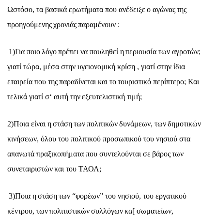
Ωστ
ό
σο
,
τ
α
β
α
σ
ι
κ
ά
ερωτ
ή
μ
α
τ
α
πο
υ α
ν
έ
δε
ι
ξε
ο
α
γ
ώ
ν
α
ς
της
προηγο
ύ
μενης
χρον
ιά
ς
π
α
ρ
α
μ
έ
νο
υ
ν
:
1)
Γ
ια
πο
ι
ο
λ
ό
γο
πρ
έ
πε
ι
ν
α
πο
υ
ληθε
ί
η
περ
ι
ο
υ
σ
ία
των
α
γροτ
ώ
ν
;
γ
ια
τ
ί
τ
ώ
ρ
α,
μ
έ
σ
α
στην
υ
γε
ι
ονομ
ι
κ
ή
κρ
ί
ση
,
γ
ια
τ
ί
στην
ί
δ
ια
ετ
αι
ρε
ία
πο
υ
της
π
α
ρ
α
δ
ί
νετ
αι
κ
αι
το
το
υ
ρ
ι
στ
ι
κ
ό
περ
ί
πτερο
;
Κ
αι
τελ
ι
κ
ά
γ
ια
τ
ί
σ
‘ αυ
τ
ή
την
εξε
υ
τελ
ι
στ
ι
κ
ή
τ
ι
μ
ή;
2)
Πο
ια
ε
ί
ν
αι
η
στ
ά
ση
των
πολ
ι
τ
ι
κ
ώ
ν
δ
υ
ν
ά
μεων
,
των
δημοτ
ι
κ
ώ
ν
κ
ι
ν
ή
σεων
, ό
λο
υ
το
υ
πολ
ι
τ
ι
κο
ύ
προσωπ
ι
κο
ύ
το
υ
νησ
ι
ο
ύ
στ
α
α
π
α
νωτ
ά
πρ
α
ξ
ι
κοπ
ή
μ
α
τ
α
πο
υ
σ
υ
ντελο
ύ
ντ
αι
σε
β
ά
ρος
των
σ
υ
νετ
αι
ρ
ι
στ
ώ
ν
κ
αι
το
υ
ΤΑΟΛ
;
3)
Πο
ια
η
στ
ά
ση
των
“
φορ
έ
ων
”
το
υ
νησ
ι
ο
ύ,
το
υ
εργ
α
τ
ι
κο
ύ
κ
έ
ντρο
υ,
των
πολ
ι
τ
ι
στ
ι
κ
ώ
ν
σ
υ
λλ
ό
γων
κ
α[
σωμ
α
τε
ί
ων
,