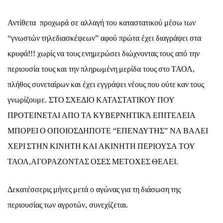
Αντ
ί
θετ
α
προχωρ
ά
σε
α
λλ
α
γ
ή
το
υ
κ
α
τ
α
στ
α
τ
ι
κο
ύ
μ
έ
σω
των
“
γνωστ
ώ
ν
τηλεδ
ια
σκ
έ
ψεων
” α
φο
ύ
πρ
ώ
τ
α έ
χε
ι
δ
ια
γρ
ά
ψε
ι
στ
α
κρ
υ
φ
ά!!!
χωρ
ί
ς
ν
α
το
υ
ς
ενημερ
ώ
σε
ι
δ
ιώ
χνοντ
α
ς
το
υ
ς
α
π
ό
την
περ
ι
ο
υ
σ
ία
το
υ
ς
κ
αι
την
πληρωμ
έ
νη
μερ
ί
δ
α
το
υ
ς
στο
ΤΑΟΛ
,
πλ
ή
θος
σ
υ
νετ
αί
ρων
κ
αι έ
χε
ι
εγγρ
ά
ψε
ι
ν
έ
ο
υ
ς
πο
υ
ο
ύ
τε
κ
α
ν
το
υ
ς
γνωρ
ί
ζο
υ
με
.
ΣΤΟ
ΣΧ
Ε
ΔΙΟ
ΚΑΤΑΣΤΑΤΙΚΟΥ
ΠΟΥ
ΠΡΟΤΕΙΝΕΤΑΙ
ΑΠΟ
ΤΑ
ΚΥΒΕΡΝΗΤΙΚ
Ά
ΕΠΙΤΕΛΕΙΑ
ΜΠΟΡΕΙ
Ο
ΟΠΟΙΟΣΔΗΠΟΤΕ
“
ΕΠΕΝΔΥΤΗΣ
”
ΝΑ
ΒΑΛΕΙ
ΧΕΡΙ
ΣΤΗΝ
ΚΙΝΗΤΗ
ΚΑΙ
ΑΚΙΝΗΤΗ
ΠΕΡΙΟΥΣΑ
ΤΟΥ
ΤΑΟΛ
,
ΑΓΟΡΑΖΟΝΤΑΣ
ΟΣΕΣ
ΜΕΤΟΧΕΣ
Θ
Ε
ΛΕΙ
.
Δεκ
α
τ
έ
σσερ
ι
ς
μ
ή
νες
μετ
ά
ο
α
γ
ώ
ν
α
ς
γ
ια
τη
δ
ιά
σωση
της
περ
ι
ο
υ
σ
ία
ς
των
α
γροτ
ώ
ν
,
σ
υ
νεχ
ί
ζετ
αι.