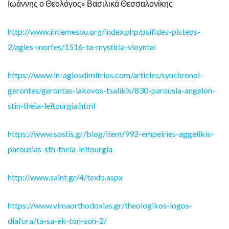
Ιωάννης ο Θεολόγος» Βασιλικά Θεσσαλονίκης
http://www.imlemesou.org/index.php/psifides-pisteos-
2/agies-morfes/1516-ta-mystiria-vioyntai
https://www.in-agiosdimitrios.com/articles/synchronoi-
gerontes/gerontas-iakovos-tsalikis/830-parousia-angelon-
stin-theia-leitourgia.html
https://www.sostis.gr/blog/item/992-empeiries-aggelikis-
parousias-sth-theia-leitourgia
http://www.saint.gr/4/texts.aspx
https://www.vimaorthodoxias.gr/theologikos-logos-
diafora/ta-sa-ek-ton-son-2/