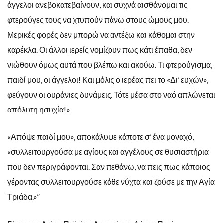
άγγελοι ανεβοκατεβαίνουν, και συχνά αισθάνομαι τις
φτερούγες τους να χτυπούν πάνω στους ώμους μου.
Μερικές φορές δεν μπορώ να αντέξω και κάθομαι στην
καρέκλα. Οι άλλοι ιερείς νομίζουν πως κάτι έπαθα, δεν
νιώθουν όμως αυτά που βλέπω και ακούω. Τι φτερούγισμα,
παιδί μου, οι άγγελοι! Και μόλις ο ιερέας πει το «Δι’ ευχών»,
φεύγουν οι ουράνιες δυνάμεις. Τότε μέσα στο ναό απλώνεται
απόλυτη ησυχία!»
«Απόψε παιδί μου», αποκάλυψε κάποτε σ’ ένα μοναχό,
«συλλειτουργούσα με αγίους και αγγέλους σε θυσιαστήρια
που δεν περιγράφονται. Σαν πεθάνω, να πεις πως κάποιος
γέροντας συλλειτουργούσε κάθε νύχτα και ζούσε με την Αγία
Τριάδα.»”