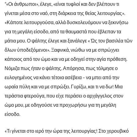
“«Οι άνθρωποι», έλεγε, «είναι τυφλοί και δεν βλέπουν τι
γίνεται μέσα στο ναό, στη διάρκεια της θείας λειτουργίας».
«Κάποτε λειτουργούσα, αλλά δυσκολευόμουν να ξεκινήσω
για τη μεγάλη είσοδο, από τα θαυμαστά που έβλεπαν τα
μάτια μου. Ο ψάλτης έλεγε και ξανάλεγε « Ὡς τον βασιλέα τῶν
ὅλων ὑποδεξόμενοι». Ξαφνικά, νιώθω να με σπρώχνει
κάποιος από τον ώμο και να με οδηγεί στην αγία πρόθεση.
Νόμιζα πως ήταν ο ψάλτης. Απόρησα, πως τόλμησε ο
ευλογημένος να κάνει τέτοια ασέβεια – να μπει από την
ωραία πύλη και να με σπρώξει. Γυρίζω, και τι να δω! Μια
τεράστια φτερούγα, που είχε περάσει ο αρχάγγελος στον
ώμο μου, με οδηγούσε να προχωρήσω για τη μεγάλη
είσοδο.
«Τι γίνεται στο ιερό την ώρα της λειτουργίας! Στο χερουβικό