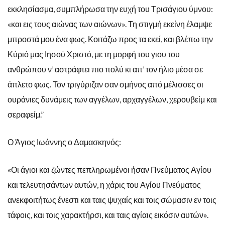
εκκλησίασμα, συμπλήρωσα την ευχή του Τρισάγιου ύμνου:
«και εις τους αιώνας των αιώνων». Τη στιγμή εκείνη έλαμψε
μπροστά μου ένα φως. Κοιτάζω προς τα εκεί, και βλέπω την
Κύριό μας Ιησού Χριστό, με τη μορφή του γιου του
ανθρώπου ν’ αστράφτει πιο πολύ κι απ’ τον ήλιο μέσα σε
άπλετο φως. Τον τριγύριζαν σαν σμήνος από μέλισσες οι
ουράνιες δυνάμεις των αγγέλων, αρχαγγέλων, χερουβείμ και
σεραφείμ.”
Ο Άγιος Ιωάννης ο Δαμασκηνός:
«Οι άγιοι και ζώντες πεπληρωμένοι ήσαν Πνεύματος Αγίου
και τελευτησάντων αυτών, η χάρις του Αγίου Πνεύματος
ανεκφοιτήτως ένεστι και ταις ψυχαίς και τοις σώμασιν εν τοις
τάφοις, και τοις χαρακτήρσι, και ταις αγίαις εικόσιν αυτών».