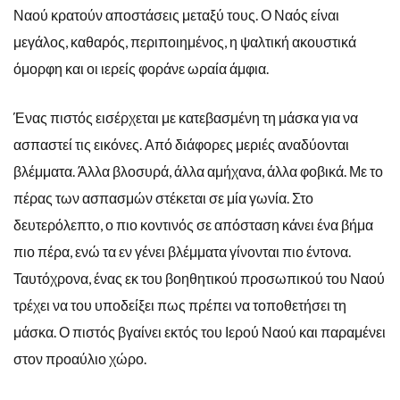
Ναού κρατούν αποστάσεις μεταξύ τους. Ο Ναός είναι
μεγάλος, καθαρός, περιποιημένος, η ψαλτική ακουστικά
όμορφη και οι ιερείς φοράνε ωραία άμφια.
Ένας πιστός εισέρχεται με κατεβασμένη τη μάσκα για να
ασπαστεί τις εικόνες. Από διάφορες μεριές αναδύονται
βλέμματα. Άλλα βλοσυρά, άλλα αμήχανα, άλλα φοβικά. Με το
πέρας των ασπασμών στέκεται σε μία γωνία. Στο
δευτερόλεπτο, ο πιο κοντινός σε απόσταση κάνει ένα βήμα
πιο πέρα, ενώ τα εν γένει βλέμματα γίνονται πιο έντονα.
Ταυτόχρονα, ένας εκ του βοηθητικού προσωπικού του Ναού
τρέχει να του υποδείξει πως πρέπει να τοποθετήσει τη
μάσκα. Ο πιστός βγαίνει εκτός του Ιερού Ναού και παραμένει
στον προαύλιο χώρο.