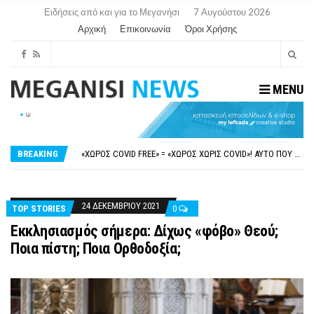
Ειδήσεις από και για το Μεγανήσι
7 Αυγούστου 2026
Αρχική
Επικοινωνία
Όροι Χρήσης
MENU
ΝΥΔΡΊ:ΠΙΆΣΤΗΚΑΝ ΣΤΟ ΞΎΛΟ ΟΙ ΙΔΙΟΚΤΉΤΕΣ ΤΟΥΡΙΣΤΙΚΏΝ ΣΚΑΦΏΝ.
FAKE NEWS ΓΙΑ ΤΟ ΛΙΓΝΙΤΙΚΌ ΣΤΑΘΜΌ ΠΤΟΛΕΜΑΪ́ΔΑ 5 ΚΑΙ ΤΗΝ ΕΝΕΡΓΕΙΑΚΉ ΑΣΦΆΛΕΙΑ ΤΗΣ ΧΏΡΑΣ
«ΧΏΡΟΣ COVID FREE» = «ΧΏΡΟΣ ΧΩΡΊΣ COVID»! ΑΥΤΌ ΠΟΥ ΚΑΝΕΊΣ ΔΕΝ ΈΧΕΙ ΤΟΛΜΉΣΕΙ ΝΑ ΡΩΤΉΣΕΙ
BREAKING
ΠΕΡΊ ΑΝΑΣΤΟΛΉΣ ΝΗΠΙΑΓΩΓΕΊΩΝ ΣΤΗ ΛΕΥΚΆΔΑ
ΠΑΡΑΙΤΉΘΗΚΕ Η ΑΝΤΙΔΉΜΑΡΧΟΣ ΠΟΛΙΤΙΣΜΟΎ ΜΕΓΑΝΗΣΊΟΥ Κ . ΕΥΑΓΓΕΛΊΑ ΜΕΛΆ. Η ΕΠΙΣΤΟΛΉ ΤΗΣ ΠΑΡΑΊΤΗΣΗΣ
ΝΥΔΡΊ:ΠΙΆΣΤΗΚΑΝ ΣΤΟ ΞΎΛΟ ΟΙ ΙΔΙΟΚΤΉΤΕΣ ΤΟΥΡΙΣΤΙΚΏΝ ΣΚΑΦΏΝ.
FAKE NEWS ΓΙΑ ΤΟ ΛΙΓΝΙΤΙΚΌ ΣΤΑΘΜΌ ΠΤΟΛΕΜΑΪ́ΔΑ 5 ΚΑΙ ΤΗΝ ΕΝΕΡΓΕΙΑΚΉ ΑΣΦΆΛΕΙΑ ΤΗΣ ΧΏΡΑΣ
24 ΔΕΚΕΜΒΡΊΟΥ 2021
TOP STORIES
0
Εκκλησιασμός σήμερα: Δίχως «φόβο» Θεού;
Ποια πίστη; Ποια Ορθοδοξία;