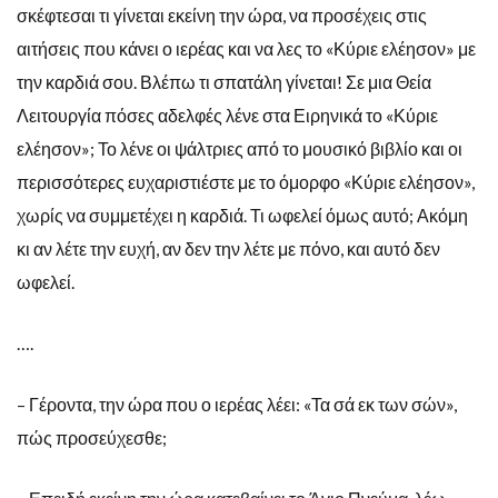
σκέφτεσαι τι γίνεται εκείνη την ώρα, να προσέχεις στις
αιτήσεις που κάνει ο ιερέας και να λες το «Κύριε ελέησον» με
την καρδιά σου. Βλέπω τι σπατάλη γίνεται! Σε μια Θεία
Λειτουργία πόσες αδελφές λένε στα Ειρηνικά το «Κύριε
ελέησον»; Το λένε οι ψάλτριες από το μουσικό βιβλίο και οι
περισσότερες ευχαριστιέστε με το όμορφο «Κύριε ελέησον»,
χωρίς να συμμετέχει η καρδιά. Τι ωφελεί όμως αυτό; Ακόμη
κι αν λέτε την ευχή, αν δεν την λέτε με πόνο, και αυτό δεν
ωφελεί.
….
– Γέροντα, την ώρα που ο ιερέας λέει: «Τα σά εκ των σών»,
πώς προσεύχεσθε;