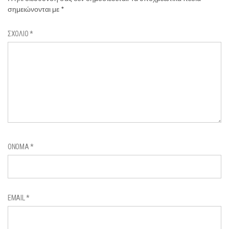
σημειώνονται με
*
ΣΧΌΛΙΟ
*
ΌΝΟΜΑ
*
EMAIL
*