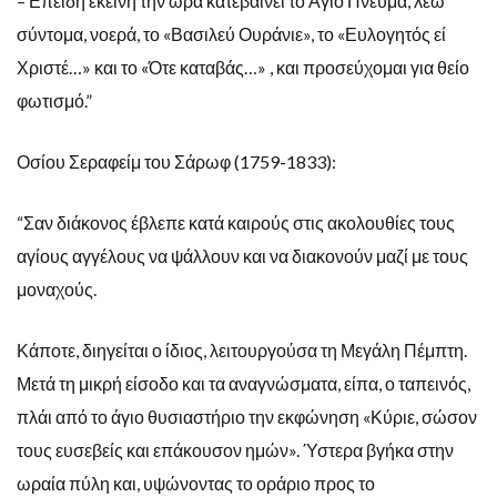
– Επειδή εκείνη την ώρα κατεβαίνει το Άγιο Πνεύμα, λέω
σύντομα, νοερά, το «Βασιλεύ Ουράνιε», το «Ευλογητός εί
Χριστέ…» και το «Ότε καταβάς…» , και προσεύχομαι για θείο
φωτισμό.”
Οσίου Σεραφείμ του Σάρωφ (1759-1833):
“Σαν διάκονος έβλεπε κατά καιρούς στις ακολουθίες τους
αγίους αγγέλους να ψάλλουν και να διακονούν μαζί με τους
μοναχούς.
Κάποτε, διηγείται ο ίδιος, λειτουργούσα τη Μεγάλη Πέμπτη.
Μετά τη μικρή είσοδο και τα αναγνώσματα, είπα, ο ταπεινός,
πλάι από το άγιο θυσιαστήριο την εκφώνηση «Κύριε, σώσον
τους ευσεβείς και επάκουσον ημών». Ύστερα βγήκα στην
ωραία πύλη και, υψώνοντας το οράριο προς το