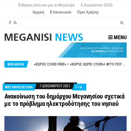
Ειδήσεις από και για το Μεγανήσι
6 Αυγούστου 2026
Αρχική
Επικοινωνία
Όροι Χρήσης
MENU
ΝΥΔΡΊ:ΠΙΆΣΤΗΚΑΝ ΣΤΟ ΞΎΛΟ ΟΙ ΙΔΙΟΚΤΉΤΕΣ ΤΟΥΡΙΣΤΙΚΏΝ ΣΚΑΦΏΝ.
FAKE NEWS ΓΙΑ ΤΟ ΛΙΓΝΙΤΙΚΌ ΣΤΑΘΜΌ ΠΤΟΛΕΜΑΪ́ΔΑ 5 ΚΑΙ ΤΗΝ ΕΝΕΡΓΕΙΑΚΉ ΑΣΦΆΛΕΙΑ ΤΗΣ ΧΏΡΑΣ
«ΧΏΡΟΣ COVID FREE» = «ΧΏΡΟΣ ΧΩΡΊΣ COVID»! ΑΥΤΌ ΠΟΥ ΚΑΝΕΊΣ ΔΕΝ ΈΧΕΙ ΤΟΛΜΉΣΕΙ ΝΑ ΡΩΤΉΣΕΙ
BREAKING
ΠΕΡΊ ΑΝΑΣΤΟΛΉΣ ΝΗΠΙΑΓΩΓΕΊΩΝ ΣΤΗ ΛΕΥΚΆΔΑ
ΠΑΡΑΙΤΉΘΗΚΕ Η ΑΝΤΙΔΉΜΑΡΧΟΣ ΠΟΛΙΤΙΣΜΟΎ ΜΕΓΑΝΗΣΊΟΥ Κ . ΕΥΑΓΓΕΛΊΑ ΜΕΛΆ. Η ΕΠΙΣΤΟΛΉ ΤΗΣ ΠΑΡΑΊΤΗΣΗΣ
ΝΥΔΡΊ:ΠΙΆΣΤΗΚΑΝ ΣΤΟ ΞΎΛΟ ΟΙ ΙΔΙΟΚΤΉΤΕΣ ΤΟΥΡΙΣΤΙΚΏΝ ΣΚΑΦΏΝ.
FAKE NEWS ΓΙΑ ΤΟ ΛΙΓΝΙΤΙΚΌ ΣΤΑΘΜΌ ΠΤΟΛΕΜΑΪ́ΔΑ 5 ΚΑΙ ΤΗΝ ΕΝΕΡΓΕΙΑΚΉ ΑΣΦΆΛΕΙΑ ΤΗΣ ΧΏΡΑΣ
7 ΔΕΚΕΜΒΡΊΟΥ 2021
ΜΕΓΑΝΗΣΙΩΤΙΚΑ
0
Ανακοίνωση του δημάρχου Μεγανησίου σχετικά
με το πρόβλημα ηλεκτροδότησης του νησιού