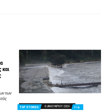
ρα
ς και
ς
ων των
κτός
6 ΙΑΝΟΥΑΡΊΟΥ 2024
TOP STORIES
0