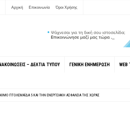
Αρχική
Επικοινωνία
Όροι Χρήσης
ΝΑΚΟΙΝΩΣΕΙΣ – ΔΕΛΤΙΑ ΤΥΠΟΥ
ΓΕΝΙΚΗ ΕΝΗΜΕΡΩΣΗ
WEB 
ΠΟΛΙΤΙΣΜΟΎ ΜΕΓΑΝΗΣΊΟΥ Κ . ΕΥΑΓΓΕΛΊΑ ΜΕΛΆ. Η ΕΠΙΣΤΟΛΉ ΤΗΣ ΠΑΡΑΊΤΗΣΗΣ
ΎΝΔΕΣΗ ΦΈΤΟΣ ΤΟ ΚΑΛΟΚΑΊΡΙ ΤΑ ΙΌΝΙΑ
ΤΑΘΜΌ ΠΤΟΛΕΜΑΪ́ΔΑ 5 ΚΑΙ ΤΗΝ ΕΝΕΡΓΕΙΑΚΉ ΑΣΦΆΛΕΙΑ ΤΗΣ ΧΏΡΑΣ
ΧΩΡΊΣ COVID»! ΑΥΤΌ ΠΟΥ ΚΑΝΕΊΣ ΔΕΝ ΈΧΕΙ ΤΟΛΜΉΣΕΙ ΝΑ ΡΩΤΉΣΕΙ
Ν ΣΤΗ ΛΕΥΚΆΔΑ
ΠΟΛΙΤΙΣΜΟΎ ΜΕΓΑΝΗΣΊΟΥ Κ . ΕΥΑΓΓΕΛΊΑ ΜΕΛΆ. Η ΕΠΙΣΤΟΛΉ ΤΗΣ ΠΑΡΑΊΤΗΣΗΣ
ΎΝΔΕΣΗ ΦΈΤΟΣ ΤΟ ΚΑΛΟΚΑΊΡΙ ΤΑ ΙΌΝΙΑ