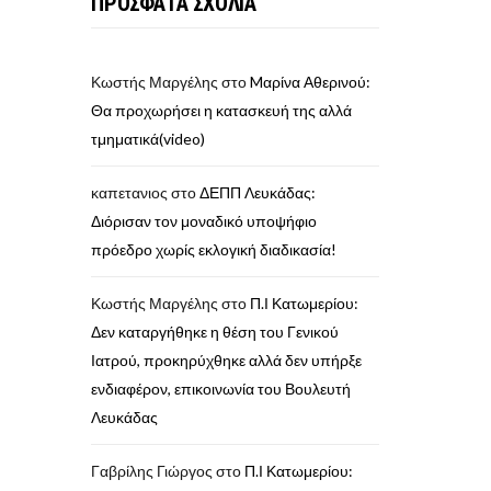
ΠΡΟΣΦΑΤΑ ΣΧΟΛΙΑ
Κωστής Μαργέλης
στο
Mαρίνα Αθερινού:
Θα προχωρήσει η κατασκευή της αλλά
τμηματικά(video)
καπετανιος
στο
ΔΕΠΠ Λευκάδας:
Διόρισαν τον μοναδικό υποψήφιο
πρόεδρο χωρίς εκλογική διαδικασία!
Κωστής Μαργέλης
στο
Π.Ι Κατωμερίου:
Δεν καταργήθηκε η θέση του Γενικού
Ιατρού, προκηρύχθηκε αλλά δεν υπήρξε
ενδιαφέρον, επικοινωνία του Βουλευτή
Λευκάδας
Γαβρίλης Γιώργος
στο
Π.Ι Κατωμερίου: