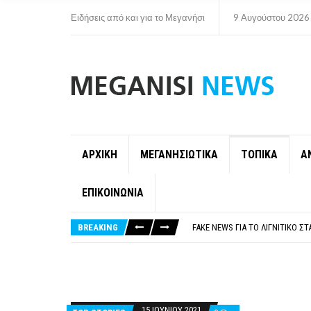
Ειδήσεις από και για το Μεγανήσι
9 Αυγούστου 2026
ΑΡΧΙΚΗ
ΜΕΓΑΝΗΣΙΩΤΙΚΑ
ΤΟΠΙΚΑ
Α
ΕΠΙΚΟΙΝΩΝΙΑ
ΠΑΡΑΙΤΉΘΗΚΕ Η ΑΝΤΙΔΉΜΑΡΧΟΣ 
ΟΡΙΣΤΙΚΆ ΧΩΡΊΣ ΑΚΤΟΠΛΟΙΚΗ Σ
BREAKING
FAKE NEWS ΓΙΑ ΤΟ ΛΙΓΝΙΤΙΚΌ Σ
«ΧΏΡΟΣ COVID FREE» = «ΧΏΡΟΣ 
ΠΕΡΊ ΑΝΑΣΤΟΛΉΣ ΝΗΠΙΑΓΩΓΕΊΩ
ΠΑΡΑΙΤΉΘΗΚΕ Η ΑΝΤΙΔΉΜΑΡΧΟΣ 
ΟΡΙΣΤΙΚΆ ΧΩΡΊΣ ΑΚΤΟΠΛΟΙΚΗ Σ
15 ΙΟΥΝΊΟΥ 2021