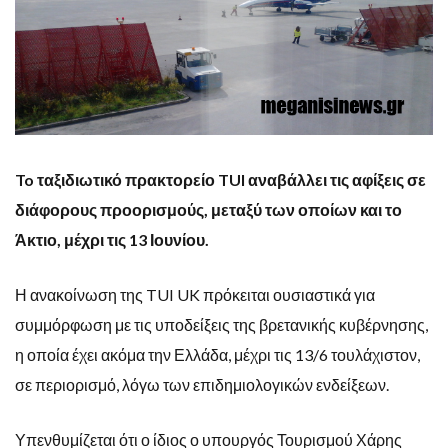
To ταξιδιωτικό πρακτορείο TUI αναβάλλει τις αφίξεις σε
διάφορους προορισμούς, μεταξύ των οποίων και το
Άκτιο, μέχρι τις 13 Ιουνίου.
Η ανακοίνωση της TUI UK πρόκειται ουσιαστικά για
συμμόρφωση με τις υποδείξεις της βρετανικής κυβέρνησης,
η οποία έχει ακόμα την Ελλάδα, μέχρι τις 13/6 τουλάχιστον,
σε περιορισμό, λόγω των επιδημιολογικών ενδείξεων.
Υπενθυμίζεται ότι ο ίδιος ο υπουργός Τουρισμού Χάρης