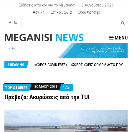
Ειδήσεις από και για το Μεγανήσι
6 Αυγούστου 2026
Αρχική
Επικοινωνία
Όροι Χρήσης
MENU
ΝΥΔΡΊ:ΠΙΆΣΤΗΚΑΝ ΣΤΟ ΞΎΛΟ ΟΙ ΙΔΙΟΚΤΉΤΕΣ ΤΟΥΡΙΣΤΙΚΏΝ ΣΚΑΦΏΝ.
FAKE NEWS ΓΙΑ ΤΟ ΛΙΓΝΙΤΙΚΌ ΣΤΑΘΜΌ ΠΤΟΛΕΜΑΪ́ΔΑ 5 ΚΑΙ ΤΗΝ ΕΝΕΡΓΕΙΑΚΉ ΑΣΦΆΛΕΙΑ ΤΗΣ ΧΏΡΑΣ
«ΧΏΡΟΣ COVID FREE» = «ΧΏΡΟΣ ΧΩΡΊΣ COVID»! ΑΥΤΌ ΠΟΥ ΚΑΝΕΊΣ ΔΕΝ ΈΧΕΙ ΤΟΛΜΉΣΕΙ ΝΑ ΡΩΤΉΣΕΙ
BREAKING
ΠΕΡΊ ΑΝΑΣΤΟΛΉΣ ΝΗΠΙΑΓΩΓΕΊΩΝ ΣΤΗ ΛΕΥΚΆΔΑ
ΠΑΡΑΙΤΉΘΗΚΕ Η ΑΝΤΙΔΉΜΑΡΧΟΣ ΠΟΛΙΤΙΣΜΟΎ ΜΕΓΑΝΗΣΊΟΥ Κ . ΕΥΑΓΓΕΛΊΑ ΜΕΛΆ. Η ΕΠΙΣΤΟΛΉ ΤΗΣ ΠΑΡΑΊΤΗΣΗΣ
ΝΥΔΡΊ:ΠΙΆΣΤΗΚΑΝ ΣΤΟ ΞΎΛΟ ΟΙ ΙΔΙΟΚΤΉΤΕΣ ΤΟΥΡΙΣΤΙΚΏΝ ΣΚΑΦΏΝ.
FAKE NEWS ΓΙΑ ΤΟ ΛΙΓΝΙΤΙΚΌ ΣΤΑΘΜΌ ΠΤΟΛΕΜΑΪ́ΔΑ 5 ΚΑΙ ΤΗΝ ΕΝΕΡΓΕΙΑΚΉ ΑΣΦΆΛΕΙΑ ΤΗΣ ΧΏΡΑΣ
30 ΜΑΪ́ΟΥ 2021
TOP STORIES
0
Πρέβεζα: Ακυρώσεις από την TUI