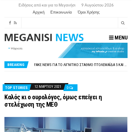
Ειδήσεις από και για το Μεγανήσι
9 Αυγούστου 2026
Αρχική
Επικοινωνία
Όροι Χρήσης
MENU
ΠΑΡΑΙΤΉΘΗΚΕ Η ΑΝΤΙΔΉΜΑΡΧΟΣ ΠΟΛΙΤΙΣΜΟΎ ΜΕΓΑΝΗΣΊΟΥ Κ . ΕΥΑΓΓΕΛΊΑ ΜΕΛΆ. Η ΕΠΙΣΤΟΛΉ ΤΗΣ ΠΑΡΑΊΤΗΣΗΣ
ΟΡΙΣΤΙΚΆ ΧΩΡΊΣ ΑΚΤΟΠΛΟΙΚΗ ΣΎΝΔΕΣΗ ΦΈΤΟΣ ΤΟ ΚΑΛΟΚΑΊΡΙ ΤΑ ΙΌΝΙΑ
FAKE NEWS ΓΙΑ ΤΟ ΛΙΓΝΙΤΙΚΌ ΣΤΑΘΜΌ ΠΤΟΛΕΜΑΪ́ΔΑ 5 ΚΑΙ ΤΗΝ ΕΝΕΡΓΕΙΑΚΉ ΑΣΦΆΛΕΙΑ ΤΗΣ ΧΏΡΑΣ
BREAKING
«ΧΏΡΟΣ COVID FREE» = «ΧΏΡΟΣ ΧΩΡΊΣ COVID»! ΑΥΤΌ ΠΟΥ ΚΑΝΕΊΣ ΔΕΝ ΈΧΕΙ ΤΟΛΜΉΣΕΙ ΝΑ ΡΩΤΉΣΕΙ
ΠΕΡΊ ΑΝΑΣΤΟΛΉΣ ΝΗΠΙΑΓΩΓΕΊΩΝ ΣΤΗ ΛΕΥΚΆΔΑ
ΠΑΡΑΙΤΉΘΗΚΕ Η ΑΝΤΙΔΉΜΑΡΧΟΣ ΠΟΛΙΤΙΣΜΟΎ ΜΕΓΑΝΗΣΊΟΥ Κ . ΕΥΑΓΓΕΛΊΑ ΜΕΛΆ. Η ΕΠΙΣΤΟΛΉ ΤΗΣ ΠΑΡΑΊΤΗΣΗΣ
ΟΡΙΣΤΙΚΆ ΧΩΡΊΣ ΑΚΤΟΠΛΟΙΚΗ ΣΎΝΔΕΣΗ ΦΈΤΟΣ ΤΟ ΚΑΛΟΚΑΊΡΙ ΤΑ ΙΌΝΙΑ
12 ΜΑΡΤΊΟΥ 2021
TOP STORIES
0
Καλός κι ο ουρολόγος, όμως επείγει η
στελέχωση της ΜΕΘ