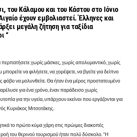
ι, του Κάλαμου και του Κάστου στο Ιόνιο
 Αιγαίο έχουν εμβολιαστεί. Έλληνες και
άρξει μεγάλη ζήτηση για ταξίδια
ι “
α περπατήσετε χωρίς μάσκες, χωρίς απολυμαντικό, χωρίς
μπορείτε να φιλήσετε, να χορέψετε, να βγείτε για δείπνο
ίς φόβο να μολυνθείτε. Θα ήταν ένα μέρος προστατευμένο
ρέλυσε για ένα χρόνο, έναν παράδεισο χωρίς
ουτοπία για την υγεία, υπάρχουν εκείνοι που εργάζονται για
ός Κυριάκος Μιτσοτάκης.
τικά το πρώτο κύμα χάρη στις πρώιμες διακοπές
εισροή του θερινού τουρισμού ήταν πολύ δύσκολο. “Η