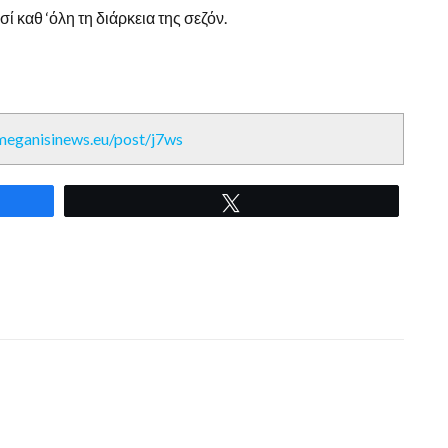
ί καθ ‘όλη τη διάρκεια της σεζόν.
/meganisinews.eu/post/j7ws
Tweet