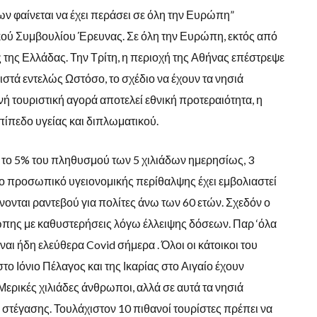
φαίνεται να έχει περάσει σε όλη την Ευρώπη”
κού Συμβουλίου Έρευνας. Σε όλη την Ευρώπη, εκτός από
ης Ελλάδας. Την Τρίτη, η περιοχή της Αθήνας επέστρεψε
ιστά εντελώς Ωστόσο, το σχέδιο να έχουν τα νησιά
ή τουριστική αγορά αποτελεί εθνική προτεραιότητα, η
πίπεδο υγείας και διπλωματικού.
ό το 5% του πληθυσμού των 5 χιλιάδων ημερησίως, 3
Το προσωπικό υγειονομικής περίθαλψης έχει εμβολιαστεί
ίνονται ραντεβού για πολίτες άνω των 60 ετών. Σχεδόν ο
ώπης με καθυστερήσεις λόγω έλλειψης δόσεων. Παρ ‘όλα
ναι ήδη ελεύθερα Covid σήμερα . Όλοι οι κάτοικοι του
ο Ιόνιο Πέλαγος και της Ικαρίας στο Αιγαίο έχουν
 Μερικές χιλιάδες άνθρωποι, αλλά σε αυτά τα νησιά
 στέγασης. Τουλάχιστον 10 πιθανοί τουρίστες πρέπει να