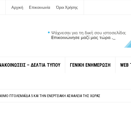
Αρχική
Επικοινωνία
Όροι Χρήσης
ΝΑΚΟΙΝΩΣΕΙΣ – ΔΕΛΤΙΑ ΤΥΠΟΥ
ΓΕΝΙΚΗ ΕΝΗΜΕΡΩΣΗ
WEB 
ΠΟΛΙΤΙΣΜΟΎ ΜΕΓΑΝΗΣΊΟΥ Κ . ΕΥΑΓΓΕΛΊΑ ΜΕΛΆ. Η ΕΠΙΣΤΟΛΉ ΤΗΣ ΠΑΡΑΊΤΗΣΗΣ
ΎΝΔΕΣΗ ΦΈΤΟΣ ΤΟ ΚΑΛΟΚΑΊΡΙ ΤΑ ΙΌΝΙΑ
ΤΑΘΜΌ ΠΤΟΛΕΜΑΪ́ΔΑ 5 ΚΑΙ ΤΗΝ ΕΝΕΡΓΕΙΑΚΉ ΑΣΦΆΛΕΙΑ ΤΗΣ ΧΏΡΑΣ
ΧΩΡΊΣ COVID»! ΑΥΤΌ ΠΟΥ ΚΑΝΕΊΣ ΔΕΝ ΈΧΕΙ ΤΟΛΜΉΣΕΙ ΝΑ ΡΩΤΉΣΕΙ
Ν ΣΤΗ ΛΕΥΚΆΔΑ
ΠΟΛΙΤΙΣΜΟΎ ΜΕΓΑΝΗΣΊΟΥ Κ . ΕΥΑΓΓΕΛΊΑ ΜΕΛΆ. Η ΕΠΙΣΤΟΛΉ ΤΗΣ ΠΑΡΑΊΤΗΣΗΣ
ΎΝΔΕΣΗ ΦΈΤΟΣ ΤΟ ΚΑΛΟΚΑΊΡΙ ΤΑ ΙΌΝΙΑ