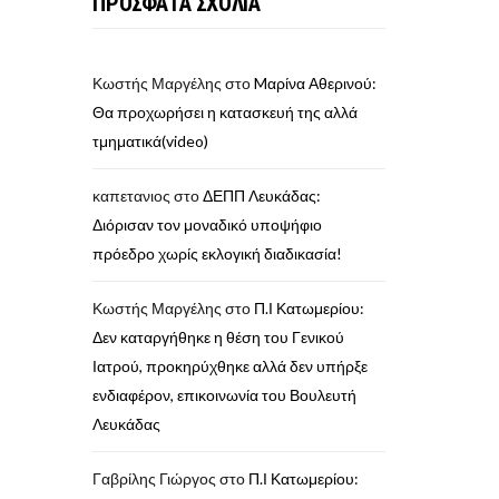
ΠΡΟΣΦΑΤΑ ΣΧΟΛΙΑ
Κωστής Μαργέλης
στο
Mαρίνα Αθερινού:
Θα προχωρήσει η κατασκευή της αλλά
τμηματικά(video)
καπετανιος
στο
ΔΕΠΠ Λευκάδας:
Διόρισαν τον μοναδικό υποψήφιο
πρόεδρο χωρίς εκλογική διαδικασία!
Κωστής Μαργέλης
στο
Π.Ι Κατωμερίου:
Δεν καταργήθηκε η θέση του Γενικού
Ιατρού, προκηρύχθηκε αλλά δεν υπήρξε
ενδιαφέρον, επικοινωνία του Βουλευτή
Λευκάδας
Γαβρίλης Γιώργος
στο
Π.Ι Κατωμερίου: