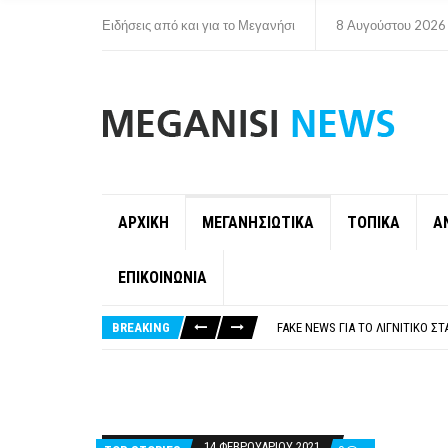
Ειδήσεις από και για το Μεγανήσι
8 Αυγούστου 2026
ΑΡΧΙΚΗ
ΜΕΓΑΝΗΣΙΩΤΙΚΑ
ΤΟΠΙΚΑ
Α
ΕΠΙΚΟΙΝΩΝΙΑ
ΠΑΡΑΙΤΉΘΗΚΕ Η ΑΝΤΙΔΉΜΑΡΧΟΣ 
ΟΡΙΣΤΙΚΆ ΧΩΡΊΣ ΑΚΤΟΠΛΟΙΚΗ Σ
BREAKING
FAKE NEWS ΓΙΑ ΤΟ ΛΙΓΝΙΤΙΚΌ Σ
«ΧΏΡΟΣ COVID FREE» = «ΧΏΡΟΣ 
ΠΕΡΊ ΑΝΑΣΤΟΛΉΣ ΝΗΠΙΑΓΩΓΕΊΩ
ΠΑΡΑΙΤΉΘΗΚΕ Η ΑΝΤΙΔΉΜΑΡΧΟΣ 
ΟΡΙΣΤΙΚΆ ΧΩΡΊΣ ΑΚΤΟΠΛΟΙΚΗ Σ
14 ΦΕΒΡΟΥΑΡΊΟΥ 2021