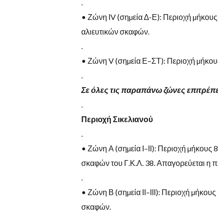
.
•
Ζώνη
Ι
V (
σηµεία
∆-Ε): Περιοχή µήκους
αλιευτικών
σκαφών
.
.
•
Ζώνη
V (
σηµεία
Ε
–
ΣΤ): Περιοχή µήκου
.
Σε όλες τις παραπάνω ζώνες επιτρέπε
.
Π
ε
ρ
ι
ο
χ
ή
Σ
ι
κ
ε
λ
ι
α
ν
ο
ύ
.
•
Ζώνη
Α
(
σηµεία
Ι
–
ΙΙ
):
Περιοχή
µήκους
8
σκαφών του Γ
.
Κ
.
Λ
. 38.
Απαγορεύεται η π
.
•
Ζώνη
Β
(
σηµεία
ΙΙ
–
ΙΙΙ
):
Περιοχή
µήκους
σκαφών
.