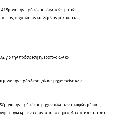
ς
415
µ
.
για
την
πρόσδεση
ιδιωτικών
µικρών
ευτικών
,
ταχύπλοων
και
λέµβων
µήκους
έως
30µ. για την πρόσδεση ηµερόπλοιων και
80
µ
.
για
την πρόσδεση Ι/Φ και µηχανοκίνητων
50
µ
.
για
την πρόσδεση µηχανοκίνητων
σκαφών µήκους
ώνης
,
συγκεκριµένα πριν
από το σηµείο
4,
επιτρέπεται από