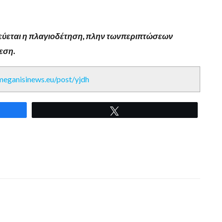
εύεται η πλαγιοδέτηση
,
πλην τωνπεριπτώσεων
ρεση
.
/meganisinews.eu/post/yjdh
Tweet