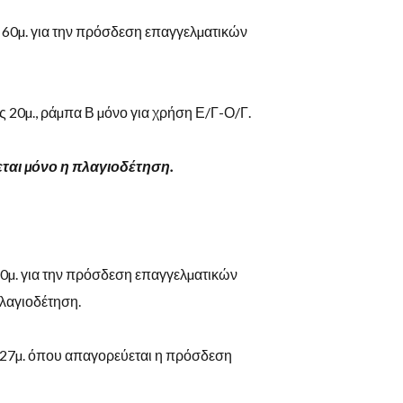
 60µ. για την πρόσδεση επαγγελµατικών
ς 20µ., ράµπα Β µόνο για χρήση Ε/Γ-Ο/Γ.
ται
µόνο
η
πλαγιοδέτηση.
0
µ
.
για
την
πρόσδεση
επαγγελµατικών
λαγιοδέτηση.
27
µ
.
όπου
απαγορεύεται
η
πρόσδεση