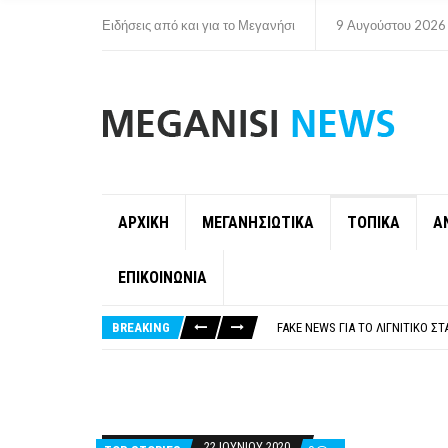
Ειδήσεις από και για το Μεγανήσι
9 Αυγούστου 2026
ΑΡΧΙΚΗ
ΜΕΓΑΝΗΣΙΩΤΙΚΑ
ΤΟΠΙΚΑ
Α
ΕΠΙΚΟΙΝΩΝΙΑ
ΠΑΡΑΙΤΉΘΗΚΕ Η ΑΝΤΙΔΉΜΑΡΧΟΣ 
ΟΡΙΣΤΙΚΆ ΧΩΡΊΣ ΑΚΤΟΠΛΟΙΚΗ Σ
BREAKING
FAKE NEWS ΓΙΑ ΤΟ ΛΙΓΝΙΤΙΚΌ Σ
«ΧΏΡΟΣ COVID FREE» = «ΧΏΡΟΣ 
ΠΕΡΊ ΑΝΑΣΤΟΛΉΣ ΝΗΠΙΑΓΩΓΕΊΩ
ΠΑΡΑΙΤΉΘΗΚΕ Η ΑΝΤΙΔΉΜΑΡΧΟΣ 
ΟΡΙΣΤΙΚΆ ΧΩΡΊΣ ΑΚΤΟΠΛΟΙΚΗ Σ
22 ΙΟΥΝΊΟΥ 2020