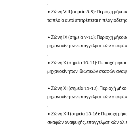
.
•
Ζώνη
V
Ι
I
Ι
(
σηµεία
8-9):
Περιοχή
µήκου
τα πλοία αυτά επιτρέπεται
η
πλαγιοδέτη
.
•
Ζώνη
ΙΧ
(
σηµεία
9-10):
Περιοχή
µήκου
µηχανοκίνητων επαγγελµατικών σκαφώ
.
•
Ζώνη
Χ
(
σηµεία
10-11):
Περιοχή
µήκο
µηχανοκίνητων ιδιωτικών
σκαφών
αναψ
.
•
Ζώνη
Χ
I (
σηµεία
11-12):
Περιοχή
µήκο
µηχανοκίνητων επαγγελµατικών σκαφώ
.
•
Ζώνη
Χ
II (
σηµεία
13-16):
Περιοχή µήκο
σκαφών αναψυχής
,
επαγγελµατικών αλι