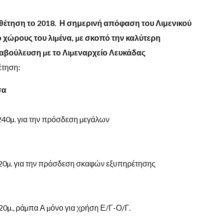
οθέτηση το
2018.
Η σημερινή απόφαση του Λιμενικού
 χώρους του λιµένα
,
µε σκοπό την καλύτερη
ιαβούλευση
µε το Λιµεναρχείο Λευκάδας
έτηση:
σ
α
240µ. για την πρόσδεση µεγάλων
20µ. για την πρόσδεση σκαφών εξυπηρέτησης
20µ., ράµπα Α µόνο για χρήση Ε/Γ-Ο/Γ.