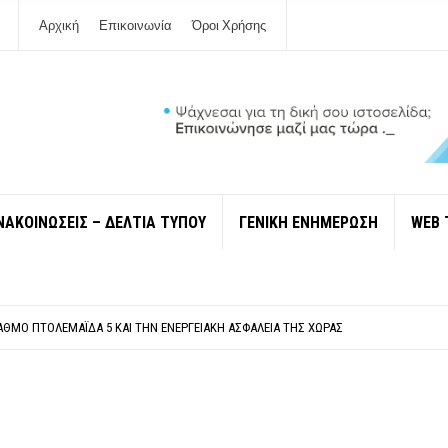
Αρχική
Επικοινωνία
Όροι Χρήσης
ΝΑΚΟΙΝΩΣΕΙΣ – ΔΕΛΤΙΑ ΤΥΠΟΥ
ΓΕΝΙΚΗ ΕΝΗΜΕΡΩΣΗ
WEB 
ΠΟΛΙΤΙΣΜΟΎ ΜΕΓΑΝΗΣΊΟΥ Κ . ΕΥΑΓΓΕΛΊΑ ΜΕΛΆ. Η ΕΠΙΣΤΟΛΉ ΤΗΣ ΠΑΡΑΊΤΗΣΗΣ
ΎΝΔΕΣΗ ΦΈΤΟΣ ΤΟ ΚΑΛΟΚΑΊΡΙ ΤΑ ΙΌΝΙΑ
ΤΑΘΜΌ ΠΤΟΛΕΜΑΪ́ΔΑ 5 ΚΑΙ ΤΗΝ ΕΝΕΡΓΕΙΑΚΉ ΑΣΦΆΛΕΙΑ ΤΗΣ ΧΏΡΑΣ
ΧΩΡΊΣ COVID»! ΑΥΤΌ ΠΟΥ ΚΑΝΕΊΣ ΔΕΝ ΈΧΕΙ ΤΟΛΜΉΣΕΙ ΝΑ ΡΩΤΉΣΕΙ
Ν ΣΤΗ ΛΕΥΚΆΔΑ
ΠΟΛΙΤΙΣΜΟΎ ΜΕΓΑΝΗΣΊΟΥ Κ . ΕΥΑΓΓΕΛΊΑ ΜΕΛΆ. Η ΕΠΙΣΤΟΛΉ ΤΗΣ ΠΑΡΑΊΤΗΣΗΣ
ΎΝΔΕΣΗ ΦΈΤΟΣ ΤΟ ΚΑΛΟΚΑΊΡΙ ΤΑ ΙΌΝΙΑ