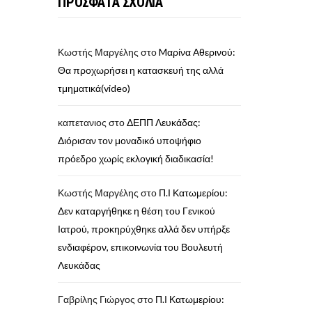
ΠΡΟΣΦΑΤΑ ΣΧΟΛΙΑ
Κωστής Μαργέλης
στο
Mαρίνα Αθερινού:
Θα προχωρήσει η κατασκευή της αλλά
τμηματικά(video)
καπετανιος
στο
ΔΕΠΠ Λευκάδας:
Διόρισαν τον μοναδικό υποψήφιο
πρόεδρο χωρίς εκλογική διαδικασία!
Κωστής Μαργέλης
στο
Π.Ι Κατωμερίου:
Δεν καταργήθηκε η θέση του Γενικού
Ιατρού, προκηρύχθηκε αλλά δεν υπήρξε
ενδιαφέρον, επικοινωνία του Βουλευτή
Λευκάδας
Γαβρίλης Γιώργος
στο
Π.Ι Κατωμερίου: