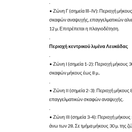
.
•
Ζώνη
Γ
(
σηµεία
ΙΙΙ
–
Ι
V):
Περιοχή
µήκου
σκαφών αναψυχής
,
επαγγελµατικών αλι
12
µ
.
Επιτρέπεται η πλαγιοδέτηση
.
.
Π
ε
ρ
ι
ο
χ
ή
κ
ε
ν
τ
ρ
ι
κ
ο
ύ
λ
ι
µ
έ
ν
α
Λ
ε
υ
κ
ά
δ
α
ς
.
•
Ζώνη
I (
σηµεία 1-2): Περιοχή µήκους 
σκαφών µήκους έως
8
µ
..
.
•
Ζώνη
II (
σηµεία
2-3):
Περιοχή
µήκους
επαγγελµατικών
σκαφών
αναψυχής.
.
•
Ζώνη
I
Ι
I (
σηµεία
3-4):
Περιοχή
µήκους
άνω των
28.
Σε τµήµα µήκους
30
µ
.
της ζ