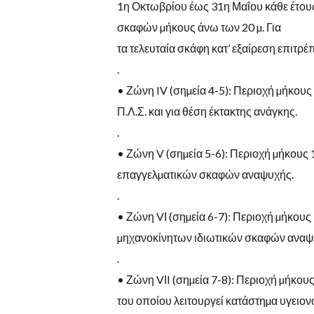
1
η
Οκτωβρίου
έως
31η
Μαΐου
κάθε
έτου
σκαφών
µήκους
άνω
των 20 µ. Για
τα τελευταία σκάφη κατ
’
εξαίρεση επιτρέπ
.
•
Ζώνη
IV (
σηµεία
4-5):
Περιοχή
µήκους
Π
.
Λ
.
Σ
.
και για θέση
έκτακτης ανάγκης.
.
•
Ζώνη
V (
σηµεία
5-6):
Περιοχή µήκους 1
επαγγελµατικών
σκαφών
αναψυχής.
.
•
Ζώνη
V
Ι
(
σηµεία
6-7):
Περιοχή
µήκους
µηχανοκίνητων ιδιωτικών
σκαφών
αναψ
.
•
Ζώνη
V
Ι
I (
σηµεία
7-8):
Περιοχή
µήκου
του οποίου λειτουργεί κατάστηµα
υγειον