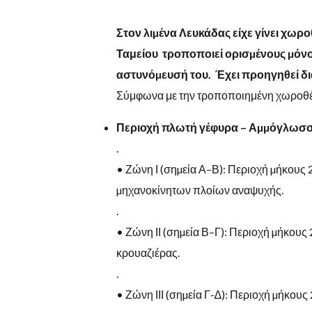
Στον λιµένα Λευκάδας είχε γίνει χωρ
Ταμείου τροποποιεί ορισµένους µόνο
αστυνόµευσή του
.
Έχει προηγηθεί
δ
Σύμφωνα με την τροποποιημένη χωροθ
Π
ε
ρ
ι
ο
χ
ή
π
λ
ω
τ
ή
γ
έ
φ
υ
ρ
α
–
Α
µ
µ
ό
γ
λ
ω
σ
.
•
Ζώνη
Ι
(
σηµεία
Α
–
Β
):
Περιοχή µήκους 
µηχανοκίνητων πλοίων αναψυχής
.
.
•
Ζώνη
ΙΙ
(
σηµεία
Β
–
Γ
):
Περιοχή µήκους 
κρουαζιέρας
.
.
•
Ζώνη
ΙΙΙ
(
σηµεία Γ-∆): Περιοχή µήκους 