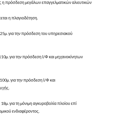
ς
η
πρόσδεση µεγάλων επαγγελµατικών
αλιευτικών
εται
η
πλαγιοδέτηση
.
25
µ
.
για
την
πρόσδεση
του
υπηρεσιακού
10µ. για την πρόσδεση Ι/Φ και µηχανοκίνητων
100
µ
.
για
την
πρόσδεση
Ι
/
Φ
και
υχής
.
ς
18
µ
.
για
τη
µόνιµη
αγκυροβολία
πλοίου
επί
οµικού ενδιαφέροντος.