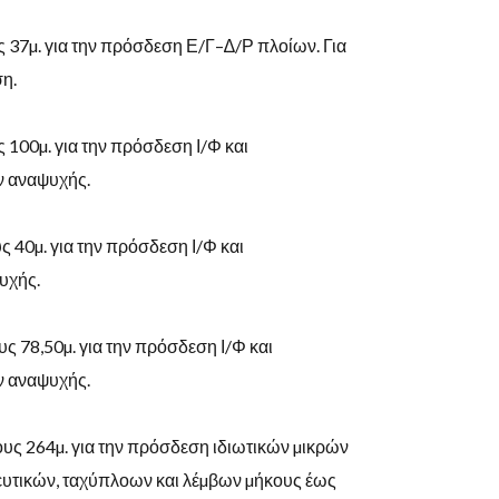
ς
37
µ
.
για
την
πρόσδεση
Ε
/
Γ
–
∆
/
Ρ
πλοίων. Για
ση
.
ς
100
µ
.
για
την
πρόσδεση
Ι
/
Φ
και
ν αναψυχής
.
υς
40
µ
.
για
την
πρόσδεση
Ι
/
Φ
και
υχής
.
υς
78,50
µ
.
για
την
πρόσδεση
Ι
/
Φ
και
ν αναψυχής
.
υς 264µ. για την πρόσδεση ιδιωτικών µικρών
ευτικών
,
ταχύπλοων
και
λέµβων
µήκους
έως