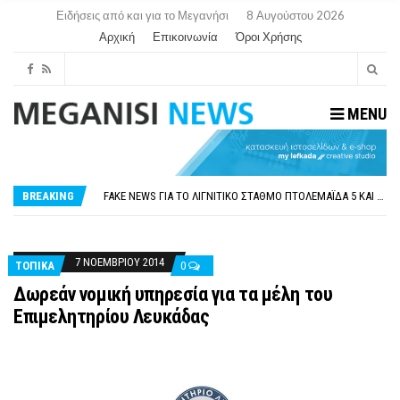
Ειδήσεις από και για το Μεγανήσι
8 Αυγούστου 2026
Αρχική
Επικοινωνία
Όροι Χρήσης
MENU
ΠΑΡΑΙΤΉΘΗΚΕ Η ΑΝΤΙΔΉΜΑΡΧΟΣ ΠΟΛΙΤΙΣΜΟΎ ΜΕΓΑΝΗΣΊΟΥ Κ . ΕΥΑΓΓΕΛΊΑ ΜΕΛΆ. Η ΕΠΙΣΤΟΛΉ ΤΗΣ ΠΑΡΑΊΤΗΣΗΣ
ΟΡΙΣΤΙΚΆ ΧΩΡΊΣ ΑΚΤΟΠΛΟΙΚΗ ΣΎΝΔΕΣΗ ΦΈΤΟΣ ΤΟ ΚΑΛΟΚΑΊΡΙ ΤΑ ΙΌΝΙΑ
FAKE NEWS ΓΙΑ ΤΟ ΛΙΓΝΙΤΙΚΌ ΣΤΑΘΜΌ ΠΤΟΛΕΜΑΪ́ΔΑ 5 ΚΑΙ ΤΗΝ ΕΝΕΡΓΕΙΑΚΉ ΑΣΦΆΛΕΙΑ ΤΗΣ ΧΏΡΑΣ
BREAKING
«ΧΏΡΟΣ COVID FREE» = «ΧΏΡΟΣ ΧΩΡΊΣ COVID»! ΑΥΤΌ ΠΟΥ ΚΑΝΕΊΣ ΔΕΝ ΈΧΕΙ ΤΟΛΜΉΣΕΙ ΝΑ ΡΩΤΉΣΕΙ
ΠΕΡΊ ΑΝΑΣΤΟΛΉΣ ΝΗΠΙΑΓΩΓΕΊΩΝ ΣΤΗ ΛΕΥΚΆΔΑ
ΠΑΡΑΙΤΉΘΗΚΕ Η ΑΝΤΙΔΉΜΑΡΧΟΣ ΠΟΛΙΤΙΣΜΟΎ ΜΕΓΑΝΗΣΊΟΥ Κ . ΕΥΑΓΓΕΛΊΑ ΜΕΛΆ. Η ΕΠΙΣΤΟΛΉ ΤΗΣ ΠΑΡΑΊΤΗΣΗΣ
ΟΡΙΣΤΙΚΆ ΧΩΡΊΣ ΑΚΤΟΠΛΟΙΚΗ ΣΎΝΔΕΣΗ ΦΈΤΟΣ ΤΟ ΚΑΛΟΚΑΊΡΙ ΤΑ ΙΌΝΙΑ
7 ΝΟΕΜΒΡΊΟΥ 2014
ΤΟΠΙΚΑ
0
Δωρεάν νομική υπηρεσία για τα μέλη του
Επιμελητηρίου Λευκάδας