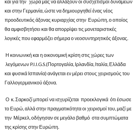
και για την χώρα μας να αλλάξουν οι συσχετισμοί δυνάμεων
και στην Γερμανία, ώστε να δημιουργηθεί ένας νέος
προοδευτικός άξονας κυριαρχίας στην Ευρώπη, ο οποίος
θα αμφισβητήσει και θα απορρίψει τις μονεταριστικές
λογικές που εφαρμόζει σήμερα ο νεοσυντηρητικός άξονας.
Η κοινωνική και η οικονομική κρίση στις χώρες των
λεγόμενων P.I.I.G.S.(Πορτογαλία, Ιρλανδία, Ιταλία, Ελλάδα
και φυσικά Ισπανία) ανάγεται εν μέρει στους χειρισμούς του
Γαλλογερμανικού άξονα.
Ο κ. Σαρκοζί μπορεί να ισχυρίζεται προεκλογικά ότι έσωσε
το Ευρώ, αλλά στην πραγματικότητα οι χειρισμοί του, μαζί με
την Μέρκελ, οδήγησαν σε μεγάλο βαθμό στα συμπτώματα
της κρίσης στην Ευρώπη.