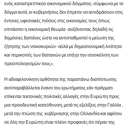
ενός καταστρεπτικού οικονομικού δόγματος: σύμφωνα με το
δόγμα αυτό, οι κυβερνήσεις δεν έπρεπε να αντιδράσουν στις
έντονες υφεσιακές πιέσεις στις οικονομίες τους όπως
επιτάσσει η οικονομική θεωρία -αυξάνοντας δηλαδή τις
δημόσιες δαπάνες ώστε να αντισταθμιστεί η μείωση της
ζήτησης των νοικοκυριών- αλλά με δημοσιονομική λιτότητα
και περικοπές των δαπανών με στόχο την ισοσκέλιση των
προϋπολογισμών τους».
Η αδιαφιλονίκητη ορθότητα της παραπάνω διαπίστωσης
αντιπαραβάλλεται έναντι του ερωτήματος εάν πράγματι
επίκειται τεκτονικές πολιτικές αλλαγές στην Ευρώπη προς
μια προοδευτική κατεύθυνση, μετά τις εξελίξεις στην Γαλλία ,
μετά την πτώση της κυβέρνησης στην Ολλανδία και αφότου
σε όλη την Ευρώπη είναι πλέον προφανές ότι πέραν της