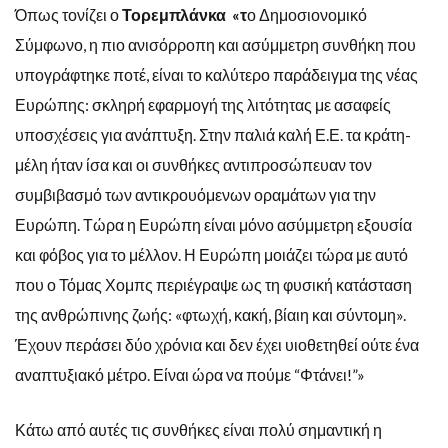
Όπως τονίζει ο
Τορεμπλάνκα «τ
ο Δημοσιονομικό
Σύμφωνο, η πιο ανισόρροπη και ασύμμετρη συνθήκη που
υπογράφτηκε ποτέ, είναι το καλύτερο παράδειγμα της νέας
Ευρώπης: σκληρή εφαρμογή της λιτότητας με ασαφείς
υποσχέσεις για ανάπτυξη. Στην παλιά καλή Ε.Ε. τα κράτη-
μέλη ήταν ίσα και οι συνθήκες αντιπροσώπευαν τον
συμβιβασμό των αντικρουόμενων οραμάτων για την
Ευρώπη. Τώρα η Ευρώπη είναι μόνο ασύμμετρη εξουσία
και φόβος για το μέλλον. Η Ευρώπη μοιάζει τώρα με αυτό
που ο Τόμας Χομπς περιέγραψε ως τη φυσική κατάσταση
της ανθρώπινης ζωής: «φτωχή, κακή, βίαιη και σύντομη».
Έχουν περάσει δύο χρόνια και δεν έχει υιοθετηθεί ούτε ένα
αναπτυξιακό μέτρο. Είναι ώρα να πούμε “Φτάνει!”»
Κάτω από αυτές τις συνθήκες είναι πολύ σημαντική η