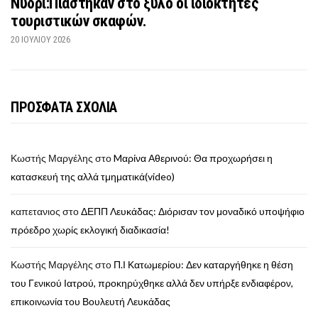
Νυδρί:Πιάστηκαν στο ξύλο οι ιδιοκτήτες
τουριστικών σκαφών.
20 ΙΟΥΛΊΟΥ 2026
ΠΡΟΣΦΑΤΑ ΣΧΟΛΙΑ
Κωστής Μαργέλης
στο
Mαρίνα Αθερινού: Θα προχωρήσει η
κατασκευή της αλλά τμηματικά(video)
καπετανιος
στο
ΔΕΠΠ Λευκάδας: Διόρισαν τον μοναδικό υποψήφιο
πρόεδρο χωρίς εκλογική διαδικασία!
Κωστής Μαργέλης
στο
Π.Ι Κατωμερίου: Δεν καταργήθηκε η θέση
του Γενικού Ιατρού, προκηρύχθηκε αλλά δεν υπήρξε ενδιαφέρον,
επικοινωνία του Βουλευτή Λευκάδας