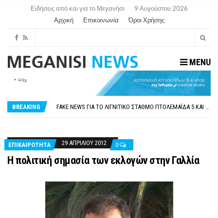
Ειδήσεις από και για το Μεγανήσι
9 Αυγούστου 2026
Αρχική
Επικοινωνία
Όροι Χρήσης
MENU
ΠΑΡΑΙΤΉΘΗΚΕ Η ΑΝΤΙΔΉΜΑΡΧΟΣ ΠΟΛΙΤΙΣΜΟΎ ΜΕΓΑΝΗΣΊΟΥ Κ . ΕΥΑΓΓΕΛΊΑ ΜΕΛΆ. Η ΕΠΙΣΤΟΛΉ ΤΗΣ ΠΑΡΑΊΤΗΣΗΣ
ΟΡΙΣΤΙΚΆ ΧΩΡΊΣ ΑΚΤΟΠΛΟΙΚΗ ΣΎΝΔΕΣΗ ΦΈΤΟΣ ΤΟ ΚΑΛΟΚΑΊΡΙ ΤΑ ΙΌΝΙΑ
FAKE NEWS ΓΙΑ ΤΟ ΛΙΓΝΙΤΙΚΌ ΣΤΑΘΜΌ ΠΤΟΛΕΜΑΪ́ΔΑ 5 ΚΑΙ ΤΗΝ ΕΝΕΡΓΕΙΑΚΉ ΑΣΦΆΛΕΙΑ ΤΗΣ ΧΏΡΑΣ
BREAKING
«ΧΏΡΟΣ COVID FREE» = «ΧΏΡΟΣ ΧΩΡΊΣ COVID»! ΑΥΤΌ ΠΟΥ ΚΑΝΕΊΣ ΔΕΝ ΈΧΕΙ ΤΟΛΜΉΣΕΙ ΝΑ ΡΩΤΉΣΕΙ
ΠΕΡΊ ΑΝΑΣΤΟΛΉΣ ΝΗΠΙΑΓΩΓΕΊΩΝ ΣΤΗ ΛΕΥΚΆΔΑ
ΠΑΡΑΙΤΉΘΗΚΕ Η ΑΝΤΙΔΉΜΑΡΧΟΣ ΠΟΛΙΤΙΣΜΟΎ ΜΕΓΑΝΗΣΊΟΥ Κ . ΕΥΑΓΓΕΛΊΑ ΜΕΛΆ. Η ΕΠΙΣΤΟΛΉ ΤΗΣ ΠΑΡΑΊΤΗΣΗΣ
ΟΡΙΣΤΙΚΆ ΧΩΡΊΣ ΑΚΤΟΠΛΟΙΚΗ ΣΎΝΔΕΣΗ ΦΈΤΟΣ ΤΟ ΚΑΛΟΚΑΊΡΙ ΤΑ ΙΌΝΙΑ
29 ΑΠΡΙΛΊΟΥ 2012
ΕΠΙΚΑΙΡΟΤΗΤΑ
0
Η πολιτική σημασία των εκλογών στην Γαλλία