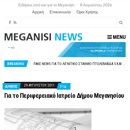
Ειδήσεις από και για το Μεγανήσι
8 Αυγούστου 2026
Αρχική
Επικοινωνία
Όροι Χρήσης
MENU
ΠΑΡΑΙΤΉΘΗΚΕ Η ΑΝΤΙΔΉΜΑΡΧΟΣ ΠΟΛΙΤΙΣΜΟΎ ΜΕΓΑΝΗΣΊΟΥ Κ . ΕΥΑΓΓΕΛΊΑ ΜΕΛΆ. Η ΕΠΙΣΤΟΛΉ ΤΗΣ ΠΑΡΑΊΤΗΣΗΣ
ΟΡΙΣΤΙΚΆ ΧΩΡΊΣ ΑΚΤΟΠΛΟΙΚΗ ΣΎΝΔΕΣΗ ΦΈΤΟΣ ΤΟ ΚΑΛΟΚΑΊΡΙ ΤΑ ΙΌΝΙΑ
FAKE NEWS ΓΙΑ ΤΟ ΛΙΓΝΙΤΙΚΌ ΣΤΑΘΜΌ ΠΤΟΛΕΜΑΪ́ΔΑ 5 ΚΑΙ ΤΗΝ ΕΝΕΡΓΕΙΑΚΉ ΑΣΦΆΛΕΙΑ ΤΗΣ ΧΏΡΑΣ
BREAKING
«ΧΏΡΟΣ COVID FREE» = «ΧΏΡΟΣ ΧΩΡΊΣ COVID»! ΑΥΤΌ ΠΟΥ ΚΑΝΕΊΣ ΔΕΝ ΈΧΕΙ ΤΟΛΜΉΣΕΙ ΝΑ ΡΩΤΉΣΕΙ
ΠΕΡΊ ΑΝΑΣΤΟΛΉΣ ΝΗΠΙΑΓΩΓΕΊΩΝ ΣΤΗ ΛΕΥΚΆΔΑ
ΠΑΡΑΙΤΉΘΗΚΕ Η ΑΝΤΙΔΉΜΑΡΧΟΣ ΠΟΛΙΤΙΣΜΟΎ ΜΕΓΑΝΗΣΊΟΥ Κ . ΕΥΑΓΓΕΛΊΑ ΜΕΛΆ. Η ΕΠΙΣΤΟΛΉ ΤΗΣ ΠΑΡΑΊΤΗΣΗΣ
ΟΡΙΣΤΙΚΆ ΧΩΡΊΣ ΑΚΤΟΠΛΟΙΚΗ ΣΎΝΔΕΣΗ ΦΈΤΟΣ ΤΟ ΚΑΛΟΚΑΊΡΙ ΤΑ ΙΌΝΙΑ
29 ΑΥΓΟΎΣΤΟΥ 2011
ΔΉΜΟΣ
0
Για το Περιφερειακό Ιατρείο Δήμου Μεγανησίου