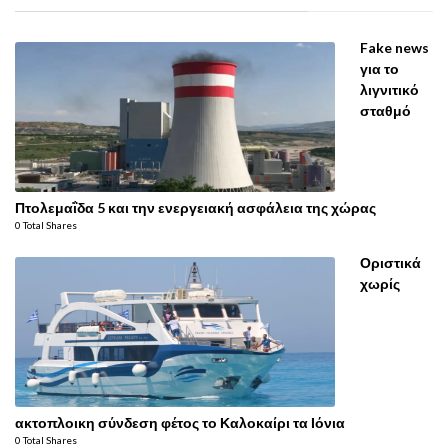
Fake news
για το
λιγνιτικό
σταθμό
Πτολεμαΐδα 5 και την ενεργειακή ασφάλεια της χώρας
0 Total Shares
Οριστικά
χωρίς
ακτοπλοικη σύνδεση φέτος το Καλοκαίρι τα Ιόνια
0 Total Shares