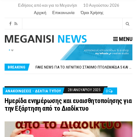
Ειδήσεις από και για το Μεγανήσι
10 Αυγούστου 2026
Αρχική
Επικοινωνία
Όροι Χρήσης
MENU
ΠΑΡΑΙΤΉΘΗΚΕ Η ΑΝΤΙΔΉΜΑΡΧΟΣ ΠΟΛΙΤΙΣΜΟΎ ΜΕΓΑΝΗΣΊΟΥ Κ . ΕΥΑΓΓΕΛΊΑ ΜΕΛΆ. Η ΕΠΙΣΤΟΛΉ ΤΗΣ ΠΑΡΑΊΤΗΣΗΣ
ΟΡΙΣΤΙΚΆ ΧΩΡΊΣ ΑΚΤΟΠΛΟΙΚΗ ΣΎΝΔΕΣΗ ΦΈΤΟΣ ΤΟ ΚΑΛΟΚΑΊΡΙ ΤΑ ΙΌΝΙΑ
FAKE NEWS ΓΙΑ ΤΟ ΛΙΓΝΙΤΙΚΌ ΣΤΑΘΜΌ ΠΤΟΛΕΜΑΪ́ΔΑ 5 ΚΑΙ ΤΗΝ ΕΝΕΡΓΕΙΑΚΉ ΑΣΦΆΛΕΙΑ ΤΗΣ ΧΏΡΑΣ
BREAKING
«ΧΏΡΟΣ COVID FREE» = «ΧΏΡΟΣ ΧΩΡΊΣ COVID»! ΑΥΤΌ ΠΟΥ ΚΑΝΕΊΣ ΔΕΝ ΈΧΕΙ ΤΟΛΜΉΣΕΙ ΝΑ ΡΩΤΉΣΕΙ
ΠΕΡΊ ΑΝΑΣΤΟΛΉΣ ΝΗΠΙΑΓΩΓΕΊΩΝ ΣΤΗ ΛΕΥΚΆΔΑ
ΠΑΡΑΙΤΉΘΗΚΕ Η ΑΝΤΙΔΉΜΑΡΧΟΣ ΠΟΛΙΤΙΣΜΟΎ ΜΕΓΑΝΗΣΊΟΥ Κ . ΕΥΑΓΓΕΛΊΑ ΜΕΛΆ. Η ΕΠΙΣΤΟΛΉ ΤΗΣ ΠΑΡΑΊΤΗΣΗΣ
ΟΡΙΣΤΙΚΆ ΧΩΡΊΣ ΑΚΤΟΠΛΟΙΚΗ ΣΎΝΔΕΣΗ ΦΈΤΟΣ ΤΟ ΚΑΛΟΚΑΊΡΙ ΤΑ ΙΌΝΙΑ
28 ΙΑΝΟΥΑΡΊΟΥ 2025
ΑΝΑΚΟΙΝΩΣΕΙΣ - ΔΕΛΤΙΑ ΤΥΠΟΥ
0
Ημερίδα ενημέρωσης και ευαισθητοποίησης για
την Εξάρτηση από το Διαδίκτυο