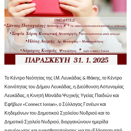
Το Κέντρο Νεότητας της Ι.Μ. Λευκάδας & Ιθάκης, το Κέντρο
Κοινότητας του Δήμου Λευκάδας, η Διεύθυνση Αστυνομίας
Λευκάδας, η Κινητή Μονάδα Ψυχικής Υγείας Παιδιών και
Εφήβων «Connect Ionian», ο Σύλλογος Γονέων και
Κηδεμόνων του Δημοτικού Σχολείου Νυδριού και το
Δημοτικό Σχολείο Νυδριού, διοργανώνουν ημερίδα
ενημέρωσης και ευαισθητοποίησης για την Εξάρτηση από